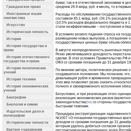
бумаг, так и в отечественной экономике в це
Гражданское право
среднем 26.9 млрд. руб. в месяц, то в первые
Иностранные языки
Расходы по обслуживанию государственного 
лингвистика
составили 85.1 млрд. руб. (34.1% расходов ф
(10.5% расходов федерального бюджета и 1
Искусство
стали неэффективными – поступления в бюд
Историческая личность
В условиях резкого падения спроса на гос
размещению новых выпусков, а погашение об
История
государственных ценных бумаг объем облига
История государства и
права
В августе неопределенность рыночных персп
Резко увеличившаяся доходность перестала
История отечественного
сделки. В этих условиях Правительство РФ 
государства и права
ОФЗ со сроками погашения до 31 декабря 199
История политичиских
По мнению автора, политическое решение о
учений
создавшегося положения. Мы полагаем, чт
девальвация рубля и временное прекращен
История техники
этих мер позволяет резко снизить относите
История экономических
полного и своевременного исполнения обяз
учений
Безусловно, и при реализации этого сцена
Биографии
реализации экономических рисков (валютно
законодательства
со стороны государств
[54]
Биология и химия
быстрыми темпами.
Издательское дело и
Процедура реструктуризации задолженности 
полиграфия
№1007 «О погашении государственных крат
доходом со сроками погашения до 31 декабря
Исторические личности
которым удалось добиться согласия органов
Краткое содержание
реструктуризации внутреннего долга Росси