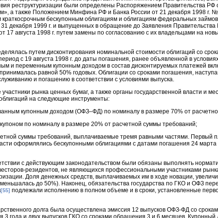
овия реструктуризации были определены Распоряжением Правительства РФ от
м», а также Положением Минфина РФ и Банка России от 21 декабря 1998 г. №
м краткосрочным бескупонным облигациям и облигациям федеральных займо
 31 декабря 1999 г. и выпущенных в обращение до Заявления Правительства
т 17 августа 1998 г. путем замены по согласованию с их владельцами на нов
еделялась путем дисконтирования номинальной стоимости облигаций со срок
период с 19 августа 1998 г. до даты погашения, ранее объявленной в условия
ным и переменным купонным доходом в состав дисконтируемых платежей вк
 принималась равной 50% годовых. Облигации со сроками погашения, наступ
бслуживанию и погашению в соответствии с условиями выпуска.
участники рынка ценных бумаг, а также органы государственной власти и ме
облигаций на следующие инструменты:
ванным купонным доходом (ОФЗ–ФД) по номиналу в размере 70% от расчетно
 купоном по номиналу в размере 20% от расчетной суммы требований;
четной суммы требований, выплачиваемые тремя равными частями. Первый п
части оформлялись бескупонными облигациями с датами погашения 24 марта и
ветствии с действующим законодательством были обязаны выполнять нормати
нвесторов-резидентов, не являющихся профессиональными участниками рынка
ризации. Доля денежных средств, выплачиваемых им в ходе новации, увеличи
меньшалась до 50%). Наконец, обязательства государства по ГКО и ОФЗ пер
в
подлежали исполнению в полном объеме и в сроки, установленные пер
[55]
арственного долга была осуществлена эмиссия 12 выпусков ОФЗ-ФД со сроками
 3 года и двух выпусков ГКО со сроками обращения 3 и 6 месяцев. Купонный