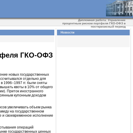
Дипломная работа: Управление
процентным риском портфеля ГКО-ОФЗ в
посткризисный период
Новости
тфеля ГКО-ОФЗ
щение новых государственных
ассчитывался отдельно для
 в 1996–1997 гг. были сняты
евышать квоты в 10% от общего
и). Приток иностранного
стоянным купонным доходом
нсов увеличивать объем рынка
миду на государственном
ое и своевременное исполнение
ертывания операций
рынке государственных ценных