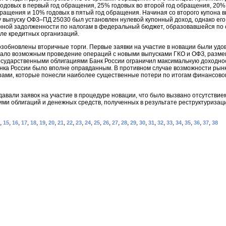
% годовых в первый год обращения, 25% годовых во второй год обращения, 20%
бращения и 10% годовых в пятый год обращения. Начиная со второго купона 
у выпуску ОФЗ–ПД 25030 был установлен нулевой купонный доход, однако его
ной задолженности по налогам в федеральный бюджет, образовавшейся по со
але кредитных организаций.
озобновлены вторичные торги. Первые заявки на участие в новации были удов
стало возможным проведение операций с новыми выпусками ГКО и ОФЗ, разме
осударственными облигациями Банк России ограничил максимальную доходно
анка России было вполне оправданным. В противном случае возможности ры
ми, которые понесли наиболее существенные потери по итогам финансовог
давали заявок на участие в процедуре новации, что было вызвано отсутствие
и облигаций и денежных средств, полученных в результате реструктуризации
4,
,
,
,
,
,
,
,
,
,
,
,
,
,
,
,
,
,
,
,
,
,
,
,
15
16
17
18
19
20
21
22
23
24
25
26
27
28
29
30
31
32
33
34
35
36
37
38