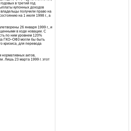
 годовых в третий год
выплаты купонных доходов
 владельцы получили право на
стоянию на 1 июля 1998 г., а
летворены 26 января 1999 г., и
щенными в ходе новации. С
сть по ним уровнем 120%
нка ГКО–ОФЗ могли бы быть
о кризиса, для перевода
м нормативных актов,
. Лишь 23 марта 1999 г. этот