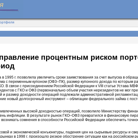
портфеля
Управление процентным риском пор
риод
в 1995 г. позволила увеличить сроки заимствования за счет выпуска в обра
йма с переменным купоном (ОФЗ–ПК), размер купонного дохода по которым р
О. В связи с присоединением Российской Федерации к VIII статье Устава МВФ
идентов с ГКО и ОФЗ (первоначально объем участия нерезидентов не мог пр
й и размер доходности операций подлежали административной регламентаци
щение новый долгосрочный инструмент – облигации федерального займа с по
ривлеченных высокой доходностью операций, позволило Министерству фина
нь инфляции. В результате рынок ГКО–ОФЗ превратился в финансовую пира
ли возникать сомнения в способности Российской Федерации обеспечить точн
овой и экономической конъюнктуры, падения цен на сырьевые ресурсы и св
ынках в 1998 г. произошло резкое обострение ситуации как на российском 