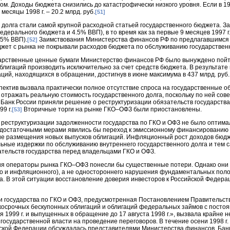
лом. Доходы бюджета снизились до катастрофически низкого уровня. Если в 19
 месяцы 1998 г. – 20.2 млрд. руб.
[51]
долга стали самой крупной расходной статьей государственного бюджета. За 
едерального бюджета и 4.5% ВВП), в то время как за первые 9 месяцев 1997 г.
.5% ВВП).
Заимствования Министерства финансов РФ по предлагавшимся
[52]
жет с рынка не покрывали расходов бюджета по обслуживанию государственн
ударственные ценные бумаги Министерство финансов РФ было вынуждено пойт
лигаций производить исключительно за счет средств бюджета. В результате
ций, находящихся в обращении, достигнув в июне максимума в 437 млрд. руб.
ектив вызвала практически полное отсутствие спроса на государственные о
 отражать реальную стоимость государственного долга, поскольку по ней со
и Банк России приняли решение о реструктуризации обязательств государств
9 г.
Вторичные торги на рынке ГКО–ОФЗ были приостановлены.
[53]
 реструктуризации задолженности государства по ГКО и ОФЗ не было оптим
о достаточными мерами явились бы переход к эмиссионному финансированию
ие размещения новых выпусков облигаций. Инфляционный рост доходов бюд
льные издержки по обслуживанию внутреннего государственного долга и тем 
ательств государства перед владельцами ГКО и ОФЗ.
рия операторы рынка ГКО–ОФЗ понесли бы существенные потери. Однако они
го и инфляционного), а не одностороннего нарушения фундаментальных пол
а. В этой ситуации восстановление доверия инвесторов к Российской Федер
государства по ГКО и ОФЗ, предусмотренная Постановлением Правительства 
косрочных бескупонных облигаций и облигаций федеральных займов с пост
 1999 г. и выпущенных в обращение до 17 августа 1998 г.», вызвала крайне 
 государственной власти на проведение переговоров. В течение осени 1998 
йской Федерации обсуждалась представителями Министерства финансов, Банк