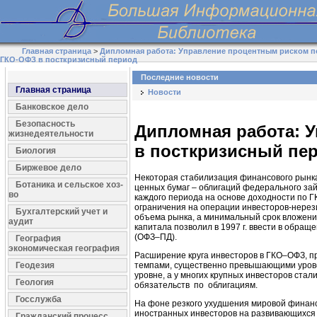
Главная страница
>
Дипломная работа: Управление процентным риском 
ГКО-ОФЗ в посткризисный период
Последние новости
Главная страница
Новости
Банковское дело
Безопасность
Дипломная работа: 
жизнедеятельности
в посткризисный пе
Биология
Биржевое дело
Некоторая стабилизация финансового рынка 
Ботаника и сельское хоз-
ценных бумаг – облигаций федерального за
во
каждого периода на основе доходности по ГК
ограничения на операции инвесторов-нерез
Бухгалтерский учет и
объема рынка, а минимальный срок вложени
аудит
капитала позволил в 1997 г. ввести в обра
(ОФЗ–ПД).
География
экономическая география
Расширение круга инвесторов в ГКО–ОФЗ, п
Геодезия
темпами, существенно превышающими урове
уровне, а у многих крупных инвесторов ста
Геология
обязательств по облигациям.
Госслужба
На фоне резкого ухудшения мировой финанс
иностранных инвесторов на развивающихся р
Гражданский процесс