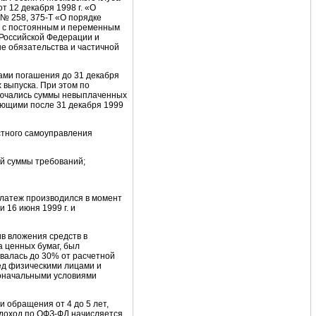
 12 декабря 1998 г. «О
№ 258, 375-Т «О порядке
в с постоянным и переменным
 Российской Федерации и
ые обязательства и частичной
ами погашения до 31 декабря
х выпуска. При этом по
лючались суммы невыплаченных
ающими после 31 декабря 1999
стного самоуправления
й суммы требований;
латеж производился в момент
 16 июня 1999 г. и
в вложения средств в
 ценных бумаг, был
валась до 30% от расчетной
ед физическими лицами и
воначальными условиями
 обращения от 4 до 5 лет,
 доход по ОФЗ-ФД начисляется,