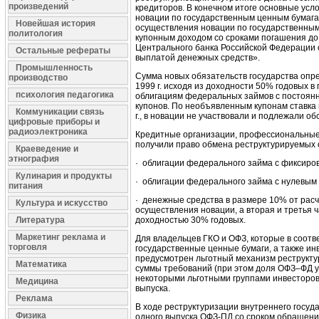
произведений
кредиторов. В конечном итоге основные усл
новации по государственным ценным бумага
Новейшая история
осуществления новации по государственны
политология
купонным доходом со сроками погашения до
Центрального банка Российской Федерации о
Остальные рефераты
выплатой денежных средств».
Промышленность
Сумма новых обязательств государства опр
производство
1999 г. исходя из доходности 50% годовых в 
психология педагогика
облигациям федеральных займов с постоян
купонов. По необъявленным купонам ставка
Коммуникации связь
г., в новации не участвовали и подлежали о
цифровые приборы и
радиоэлектроника
Кредитные организации, профессиональные 
получили право обмена реструктурируемых 
Краеведение и
этнография
· облигации федерального займа с фиксиро
Кулинария и продукты
· облигации федерального займа с нулевым
питания
· денежные средства в размере 10% от рас
Культура и искусство
осуществления новации, а вторая и третья 
Литература
доходностью 30% годовых.
Маркетинг реклама и
Для владельцев ГКО и ОФЗ, которые в соот
торговля
государственные ценные бумаги, а также и
предусмотрен льготный механизм реструкту
Математика
суммы требований (при этом доля ОФЗ–ФД у
некоторыми льготными группами инвесторо
Медицина
выпуска.
Реклама
В ходе реструктуризации внутреннего госуд
Физика
одного выпуска ОФЗ-ПД со сроком обращения