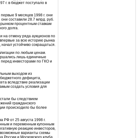
97 г. в бюджет поступало в
первые 9 месяцев 1998 г. они
 они составили 28.7 млрд. руб.
 рынком процентным ставкам
ого долга.
и на отмену ряда аукционов по
 впервые за всю историю рынка
, начал устойчиво сокращаться.
блигации по любым ценам.
вершались лишь единичные
а перед инвесторами по ГКО и
альным выходом из
 бюджетного дефицита,
жета вследствие реализации
самым создать условия для
 стали бы следствием
ожений гражданского
ации происходило бы более
РФ от 25 августа 1998 г.
оянным и переменным купонным
негативную реакцию инвесторов,
г. возможные варианты схемы
а России и Московского клуба