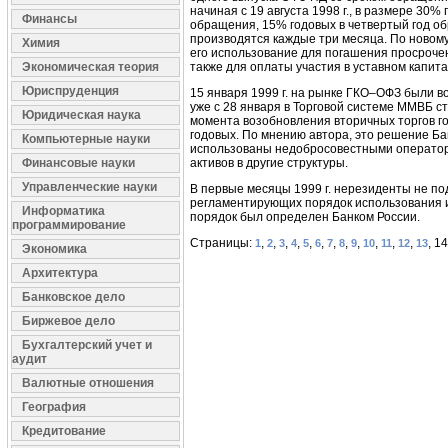
начиная с 19 августа 1998 г., в размере 30
Финансы
обращения, 15% годовых в четвертый год о
производятся каждые три месяца. По новом
Химия
его использование для погашения просрочен
Экономическая теория
также для оплаты участия в уставном капит
Юриспруденция
15 января 1999 г. на рынке ГКО–ОФЗ были в
уже с 28 января в Торговой системе ММВБ 
Юридическая наука
момента возобновления вторичных торгов г
годовых. По мнению автора, это решение Б
Компьютерные науки
использованы недобросовестными оператора
Финансовые науки
активов в другие структуры.
Управленческие науки
В первые месяцы 1999 г. нерезиденты не по
регламентирующих порядок использования им
Информатика
порядок был определен Банком России.
программирование
Страницы:
,
,
,
,
,
,
,
,
,
,
,
,
, 1
1
2
3
4
5
6
7
8
9
10
11
12
13
Экономика
Архитектура
Банковское дело
Биржевое дело
Бухгалтерский учет и
аудит
Валютные отношения
География
Кредитование