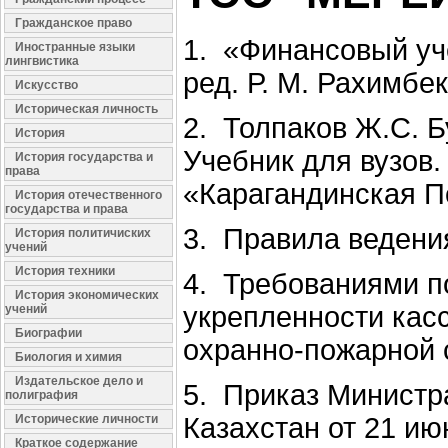
Гражданское право
1. «Финансовый уч
Иностранные языки
лингвистика
ред. Р. М. Рахимбек
Искусство
Историческая личность
2. Толпаков Ж.С. Б
История
Учебник для вузов.
История государства и
права
«Карагандинская По
История отечественного
государства и права
3. Правила ведения
История политичиских
учений
История техники
4. Требованиями п
История экономических
укрепленности кас
учений
Биографии
охранно-пожарной 
Биология и химия
Издательское дело и
5. Приказ Министр
полиграфия
Исторические личности
Казахстан от 21 ию
Краткое содержание