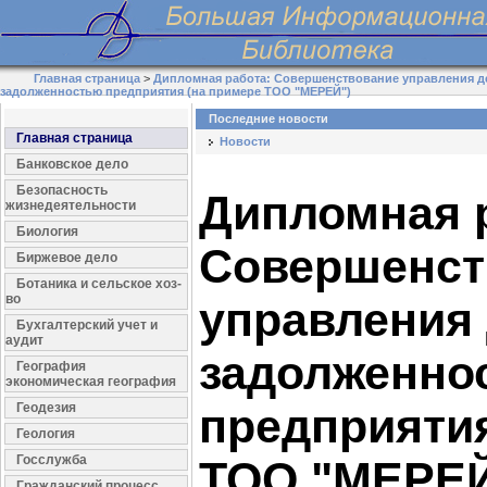
Главная страница
>
Дипломная работа: Совершенствование управления д
задолженностью предприятия (на примере ТОО "МЕРЕЙ")
Последние новости
Главная страница
Новости
Банковское дело
Безопасность
Дипломная 
жизнедеятельности
Биология
Совершенст
Биржевое дело
Ботаника и сельское хоз-
во
управления
Бухгалтерский учет и
аудит
задолженно
География
экономическая география
Геодезия
предприятия
Геология
Госслужба
ТОО "МЕРЕЙ
Гражданский процесс