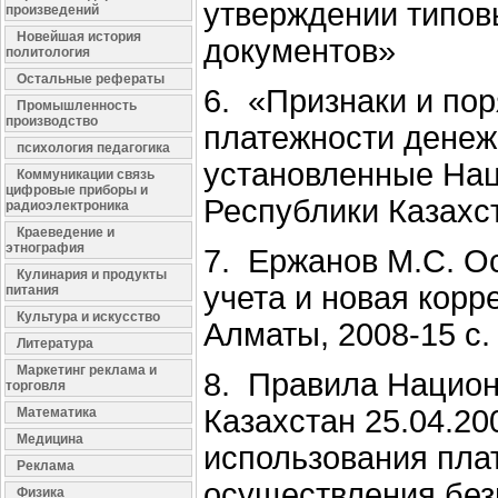
утверждении типо
произведений
Новейшая история
документов»
политология
Остальные рефераты
6. «Признаки и по
Промышленность
производство
платежности денеж
психология педагогика
установленные На
Коммуникации связь
цифровые приборы и
Республики Казахс
радиоэлектроника
Краеведение и
этнография
7. Ержанов М.С. О
Кулинария и продукты
учета и новая корр
питания
Культура и искусство
Алматы, 2008-15 с.
Литература
Маркетинг реклама и
8. Правила Национ
торговля
Казахстан 25.04.2
Математика
Медицина
использования пла
Реклама
осуществления без
Физика