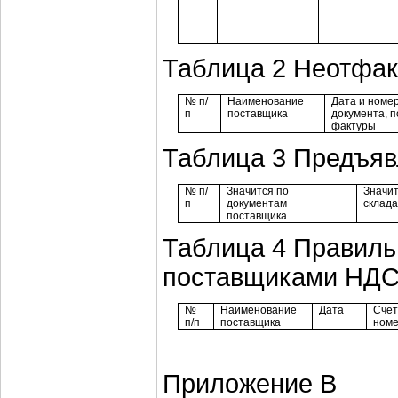
Таблица 2 Неотфак
№ п/
Наименование
Дата и номе
п
поставщика
документа, п
фактуры
Таблица 3 Предъяв
№ п/
Значится по
Значи
п
документам
склада
поставщика
Таблица 4 Правиль
поставщиками НД
№
Наименование
Дата
Счет
п/п
поставщика
ном
Приложение В