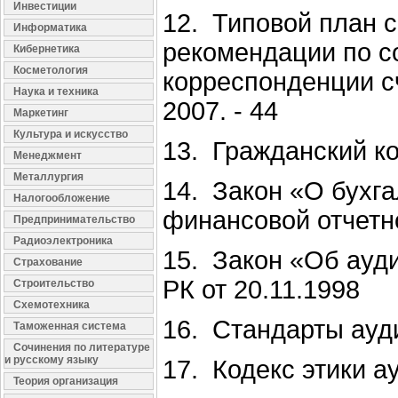
Инвестиции
12. Типовой план 
Информатика
рекомендации по с
Кибернетика
Косметология
корреспонденции сч
Наука и техника
2007. - 44
Маркетинг
Культура и искусство
13. Гражданский к
Менеджмент
Металлургия
14. Закон «О бухга
Налогообложение
финансовой отчетн
Предпринимательство
Радиоэлектроника
15. Закон «Об ауд
Страхование
РК от 20.11.1998
Строительство
Схемотехника
16. Стандарты ауд
Таможенная система
Сочинения по литературе
и русскому языку
17. Кодекс этики а
Теория организация