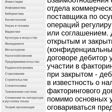
Взаимоотношения 
Инвестиции
отдела коммерческ
Информатика
Кибернетика
поставщика по ос
Косметология
операций регулиру
Наука и техника
или соглашением. 
Маркетинг
Культура и искусство
открытым и закры
Менеджмент
(конфиденциальны
Металлургия
договоре дебитор 
Налогообложение
Предпринимательство
участии в фактори
Радиоэлектроника
при закрытом - де
Страхование
Строительство
в известность о на
Схемотехника
факторингового дог
Таможенная система
помимо основных 
Сочинения по литературе
и русскому языку
оговариваться пр
Теория организация