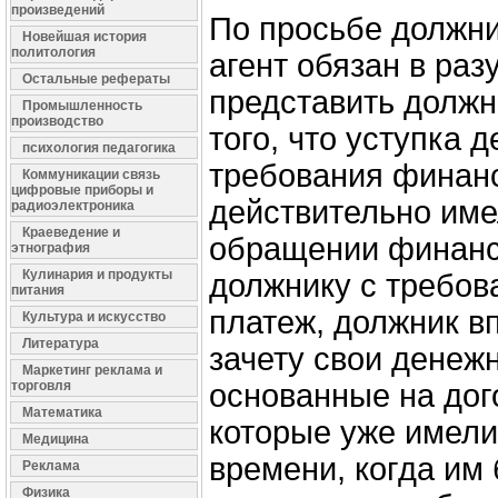
произведений
По просьбе должн
Новейшая история
политология
агент обязан в раз
Остальные рефераты
представить должн
Промышленность
производство
того, что уступка 
психология педагогика
требования финан
Коммуникации связь
цифровые приборы и
действительно име
радиоэлектроника
Краеведение и
обращении финансо
этнография
Кулинария и продукты
должнику с требов
питания
платеж, должник в
Культура и искусство
Литература
зачету свои денеж
Маркетинг реклама и
торговля
основанные на дог
Математика
которые уже имели
Медицина
времени, когда им
Реклама
Физика