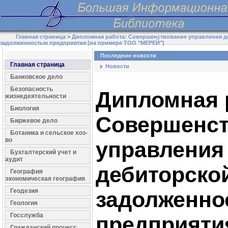
Главная страница
>
Дипломная работа: Совершенствование управления д
задолженностью предприятия (на примере ТОО "МЕРЕЙ")
Последние новости
Главная страница
Новости
Банковское дело
Безопасность
Дипломная 
жизнедеятельности
Биология
Совершенст
Биржевое дело
Ботаника и сельское хоз-
во
управления
Бухгалтерский учет и
аудит
дебиторско
География
экономическая география
Геодезия
задолженно
Геология
Госслужба
предприятия
Гражданский процесс