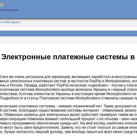
 в Интернет
 Электронные платежные системы в 
d все же очень актуальна для украинцев, желающих заработать в иностранны
жных электронных платежных систем, в частности PayPal и Moneybookers, хот
ны и России. Правда, работает PayPal несколько «однобоко» - послать плат
вот платежная система Moneybookers вообще включила Украину в «черный списо
чеством, поэтому клиентов из Украины в настоящее время Moneybookers не 
к! Подробности в статье Платежная система Moneybookers отменила санкции 
ескольких платежных системах - никаких ограничений нет. Также допускается
й системе. Благодаря существованию системы интернет - обменников, можно
ую. Обменные сервисы для электронных валют работают примерно таким же о
такую операцию обменник взимает небольшой процент с ее объема - свои «к
авливать программное обеспечение нужды нет. На мой взгляд, наиболее попул
 могут быть свои предпочтения). Замечу, что не стоит гнаться за самым низк
н. Лучше заплатить лишний доллар, чем вообще лишиться всех своих средств