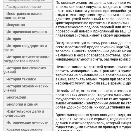
По оценкам экспертов, доля электронного м
Гражданское право
«психологических вирусов», когда вас с по
платежных систем успешно противодействую
Иностранные языки
входа в платежную систему и просмотра ваш
лингвистика
для этих целей мобильный телефон, пароль
криптографические протоколы и алгоритмы. В
Искусство
автоматического подбора паролей или их п
проверочный номер и присланный на ваш Ema
Историческая личность
платежная система имеет в своем арсенале 
История
Ввод в платежную систему реальных денег о
История государства и
всего пластиковой предоплаченной картой),
права
телефон. Вывести электронные деньги можно
на-личных в кассе оператора системы. Преи
История отечественного
конфиденциальности счета, размера комисс
государства и права
Низкая стоимость платежей делает привле
История политичиских
расчеты малоприменимы. Сравните, к пример
учений
тарифами на обналичивание электронных де
История техники
в банк, заполнять бланки, теряя при этом св
нескольких минут, экономя ваше время. С др
История экономических
учений
Не забывайте, что электронные платежи сл
электронных денег гарантируется лишь само
Биографии
государство вообще не дает ни каких гарант
вышесказанного - электронные деньги не ст
Биология и химия
более удобной формы их осуществления не 
Издательское дело и
Время электронных денег наступит тогда, ко
полиграфия
интернет - магазины и сервисы, когда они 
Исторические личности
должен сказать потребитель, который «ищет
существующими системами приведут к сущес
Краткое содержание