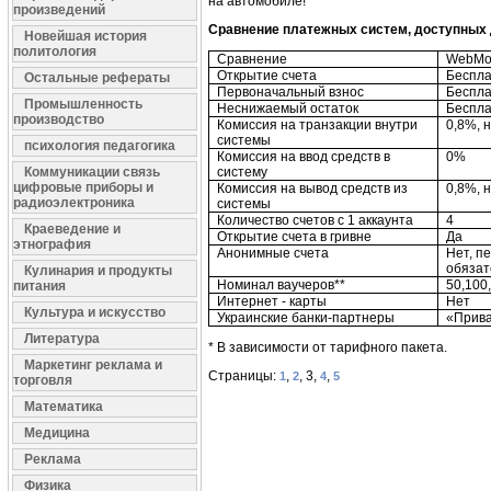
на автомобиле!
произведений
Сравнение платежных систем, доступных 
Новейшая история
политология
Сравнение
WebMo
Открытие счета
Беспл
Остальные рефераты
Первоначальный взнос
Беспл
Промышленность
Неснижаемый остаток
Беспл
производство
Комиссия на транзакции внутри
0,8%, 
системы
психология педагогика
Комиссия на ввод средств в
0%
Коммуникации связь
систему
цифровые приборы и
Комиссия на вывод средств из
0,8%, 
радиоэлектроника
системы
Количество счетов с 1 аккаунта
4
Краеведение и
Открытие счета в гривне
Да
этнография
Анонимные счета
Нет, п
обязат
Кулинария и продукты
Номинал ваучеров**
50,100
питания
Интернет - карты
Нет
Культура и искусство
Украинские банки-партнеры
«Прива
Литература
* В зависимости от тарифного пакета.
Маркетинг реклама и
Страницы:
,
, 3,
,
1
2
4
5
торговля
Математика
Медицина
Реклама
Физика