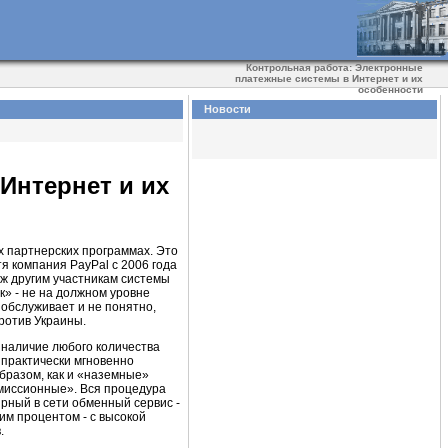
Контрольная работа: Электронные
платежные системы в Интернет и их
особенности
Новости
Интернет и их
х партнерских программах. Это
я компания PayPal с 2006 года
еж другим участникам системы
к» - не на должном уровне
обслуживает и не понятно,
против Украины.
 наличие любого количества
 практически мгновенно
бразом, как и «наземные»
омиссионные». Вся процедура
ярный в сети обменный сервис -
им процентом - с высокой
.