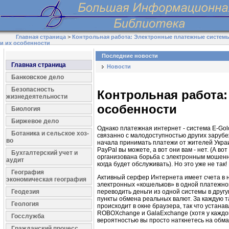
Главная страница
>
Контрольная работа: Электронные платежные системы
и их особенности
Последние новости
Главная страница
Новости
Банковское дело
Безопасность
Контрольная работа:
жизнедеятельности
особенности
Биология
Биржевое дело
Однако платежная интернет - система E-Gol
Ботаника и сельское хоз-
связанно с малодоступностью других зарубе
во
начала принимать платежи от жителей Украи
PayPal вы можете, а вот они вам - нет. (А 
Бухгалтерский учет и
организована борьба с электронным мошенни
аудит
когда будет обслуживать). Но это уже не та
География
Активный серфер Интернета имеет счета в н
экономическая география
электронных «кошельков» в одной платежно
Геодезия
переводить деньги из одной системы в друг
пункты обмена реальных валют. За каждую 
Геология
происходит в окне браузера, так что устан
ROBOXchange и GalaExchange (хотя у каждого
Госслужба
вероятностью вы просто наткнетесь на обма
Гражданский процесс