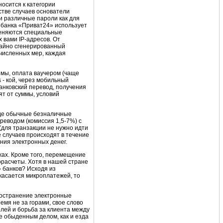
осится к категории
стве случаев основатели
и различные пароли как для
т банка «Приват24» использует
меняются специальные
 вами IP-адресов. От
чайно сгенерированный
ечисленных мер, каждая
емы, оплата ваучером (чаще
 - кой, через мобильный
анковский перевод, получения
ят от суммы, условий
где обычные безналичные
реводом (комиссия 1,5-7%) с
(для транзакции не нужно идти
е случаев происходят в течение
ния электронных денег.
ах. Кроме того, перемещение
орасчеты. Хотя в нашей стране
» банков? Исходя из
 касается микроплатежей, то
пространение электронные
емя не за горами, свое слово
елей и борьба за клиента между
 обыденным делом, как и езда