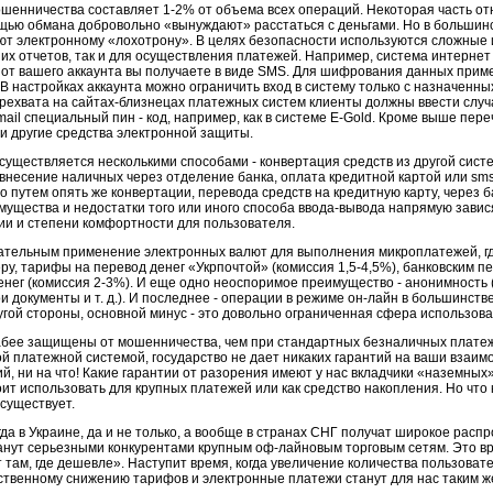
ошенничества составляет 1-2% от объема всех операций. Некоторая часть отн
мощью обмана добровольно «вынуждают» расстаться с деньгами. Но в большин
т электронному «лохотрону». В целях безопасности используются сложные 
их отчетов, так и для осуществления платежей. Например, система интерне
 от вашего аккаунта вы получаете в виде SMS. Для шифрования данных при
 настройках аккаунта можно ограничить вход в систему только с назначенных
ерехвата на сайтах-близнецах платежных систем клиенты должны ввести слу
il специальный пин - код, например, как в системе E-Gold. Кроме выше пер
и другие средства электронной защиты.
существляется несколькими способами - конвертация средств из другой сист
 внесение наличных через отделение банка, оплата кредитной картой или sms
 путем опять же конвертации, перевода средств на кредитную карту, через б
мущества и недостатки того или иного способа ввода-вывода напрямую завис
ии и степени комфортности для пользователя.
кательным применение электронных валют для выполнения микроплатежей, 
у, тарифы на перевод денег «Укрпочтой» (комиссия 1,5-4,5%), банковским пе
нег (комиссия 2-3%). И еще одно неоспоримое преимущество - анонимность 
ои документы и т. д.). И последнее - операции в режиме он-лайн в большинств
угой стороны, основной минус - это довольно ограниченная сфера использова
абее защищены от мошенничества, чем при стандартных безналичных платеж
й платежной системой, государство не дает никаких гарантий на ваши взаим
ий, ни на что! Какие гарантии от разорения имеют у нас вкладчики «наземных
оит использовать для крупных платежей или как средство накопления. Но что
существует.
гда в Украине, да и не только, а вообще в странах СНГ получат широкое рас
станут серьезными конкурентами крупным оф-лайновым торговым сетям. Это вр
 там, где дешевле». Наступит время, когда увеличение количества пользоват
твенному снижению тарифов и электронные платежи станут для нас таким же