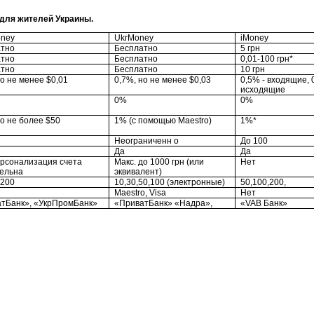
для жителей Украины.
ney
UkrMoney
iMoney
атно
Бесплатно
5 грн
атно
Бесплатно
0,01-100 грн*
атно
Бесплатно
10 грн
но не менее $0,01
0,7%, но не менее $0,03
0,5% - входящие, 
исходящие
0%
0%
но не более $50
1% (с помощью Maestro)
1%*
Неограниченн о
До 100
Да
Да
ерсонализация счета
Макс. до 1000 грн (или
Нет
ельна
эквивалент)
,200
10,30,50,100 (электронные)
50,100,200,
Maestro, Visa
Нет
тБанк», «УкрПромБанк»
«ПриватБанк» «Надра»,
«VAB Банк»