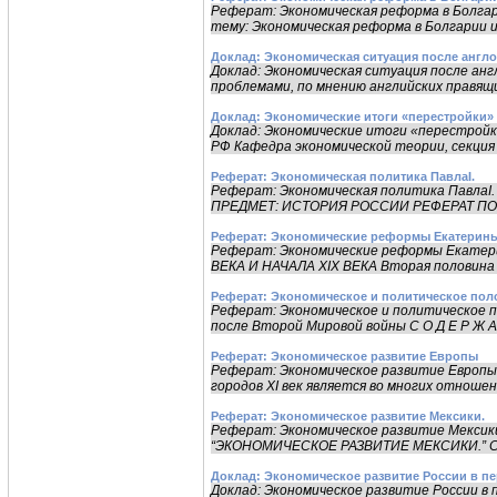
Реферат: Экономическая реформа в Болгар
тему: Экономическая pефоpма в Болгаpии и 
Доклад: Экономическая ситуация после англ
Доклад: Экономическая ситуация после ан
проблемами, по мнению английских правящих
Доклад: Экономические итоги «перестройки»
Доклад: Экономические итоги «перес
РФ Кафедра экономической теории, секция
Реферат: Экономическая политика ПавлаI.
Реферат: Экономическая политика Пав
ПРЕДМЕТ: ИСТОРИЯ РОССИИ РЕФЕРАТ ПО 
Реферат: Экономические реформы Екатерины 
Реферат: Экономические реформы Екат
ВЕКА И НАЧАЛА XIX ВЕКА Вторая половина XVII
Реферат: Экономическое и политическое по
Реферат: Экономическое и политическое 
после Второй Мировой войны С О Д Е Р Ж А 
Реферат: Экономическое развитие Европы
Реферат: Экономическое развитие Европ
городов XI век является во многих отношен
Реферат: Экономическое развитие Мексики.
Реферат: Экономическое развитие Мек
“ЭКОНОМИЧЕСКОЕ РАЗВИТИЕ МЕКСИКИ.” Сту
Доклад: Экономическое развитие России в пе
Доклад: Экономическое развитие России в п