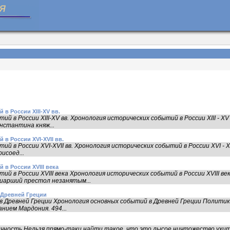
в России XIII-XV вв.
й в России XIII-XV вв. Хронология исторических событий в России XIII - XV
нстантина княж...
в России XVI-XVII вв.
 в России XVI-XVII вв. Хронология исторических событий в России XVI - XVII
исоед...
в России XVIII века
й в России XVIII века Хронология исторических событий в России XVIII ве
иарший престол незанятым...
 Древней Греции
 Древней Греции Хронология основных событий в Древней Греции Политика
нием Мардония. 494...
ичность Нельзя прямо-таки найти такое, что это лысое ничтожество ухитр