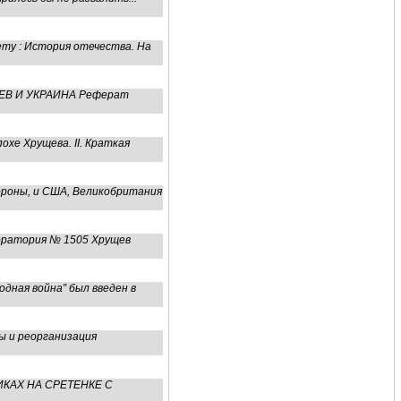
ту : История отечества. На
ЕВ И УКРАИНА Реферат
хе Хрущева. II. Краткая
ороны, и США, Великобритания
боратория № 1505 Хрущев
ная война” был введен в
 и реорганизация
ИКАХ НА СРЕТЕНКЕ С