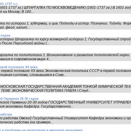
-1737 гг.)
1601-1737 гг.) ШПАРГАЛКА ПО МОСКВОВЕДЕНИЮ (1601-1737 гг.) В 1601 год
 на Москву; В 160...
а по истории 1. а)Формац. и цив. Подходы в истор. Познании. Тойнби. Фор
д, феод, капит...
стории
истории Шпаргалка по курсу всемирной истории 1. Государственный строй
После Персидской войны (...
ргалка по политологии 1. Возникновение и развитие политической науки.
ания в современном мире 4...
рвой половине ХХ века
 первой половине ХХ века Экономическая политика СССР в первой полови
вная система, сложившаяся в Сове...
ла I МОСКОВСКАЯ ГОСУДАРСТВЕННАЯ АКАДЕМИЯ ТОНКОЙ ХИМИЧЕСКОЙ Т
ТЕМЕ ЭКОНОМИЧЕСКАЯ ПОЛИТИКА ПАВЛА I Студ...
й Германии 20-30 годов
истской Германии 20-30 годов ГОСУДАРСТВЕННЫЙ УНИВЕРСИТЕТ УПРАВЛ
 экономики Кафедра: Государственног...
рабства
го рабства Омский Государственный Университет Кафедра экономики и ор
ичного рабства (на примере...
 и проблемы ее интеграции в мировую экономику.