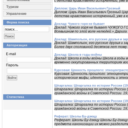
Теплотехника
с детства нравственно испорченный, уже в 
Туризм
Диплом: Царь Иван Васильевич Грозный
Диплом: Царь Иван Васильевич Грозный Ца
Управление
детства нравственно испорченный, уже в ю
Форма поиска
Доклад: Чужого горя не бывает
Доклад: Чужого горя не бывает ЧУЖОГО ГОР
Всевышним по злой воле нелюдей.» Дарига 
Доклад: Шампольон, его русские друзья и за
Доклад: Шампольон, его русские друзья и 
Авторизация
Более двух споловиной десятков лет тому н
E-mail
Доклад: Школа в годы войны
Доклад: Школа в годы войны Школа в годы
временно оккупированных территориях вооб
Пароль
Курсовая: Ценность прошлого: этноцентрист
Курсовая: Ценность прошлого: этноцентр
исторические мифы, идентичность и этнопо
Шпаргалка: Шпаргалка по истории России (1918
Шпаргалка: Шпаргалка по истории России (1
гражданской войны в Советской России. 1917 
Статистика
Шпаргалка: Шпаргалка по истории России (1918
Шпаргалка: Шпаргалка по истории России (1
гражданской войны в Советской России. 1917 
Реферат: Школы Бу-дзюцу
Реферат: Школы Бу-дзюцу Школы Бу-дзюцу К
предмета канонизации их можно разделить на