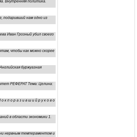
ма. Внутренняя политика.
, подаривший нам одно из
ева Иван Грозный убил своего
ортам, чтобы как можно скорее
 Английская буржуазная
тет РЕФЕРАТ Тема: Целина:
к п о р а з и в ш и й р у к о в о
ний в области экономики 1.
пени нервным темпераментом и