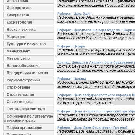
Инвестиции
Реферат: Царствование Павла I Царствова
Экономическое положении России к 1796 год
Информатика
Реферат: Царь Эдип.
Кибернетика
Реферат: Царь Эдип. Аннотация к семинар
самых восхитительных произведений челов
Косметология
Наука и техника
Реферат: Царствование царя Федора и Бориса
Реферат: Царствование царя Федора и Бори
Маркетинг
старшего сына Ивана, такого же крутого нра
Культура и искусство
Реферат: Цезарь
Реферат: Цезарь Цезарь В январе 49 года д
Менеджмент
убраться из Италии:Республика пала! Цезар
Металлургия
Доклад: Цензура в Англии после буржуазной 
Налогообложение
Доклад: Цензура в Англии после буржуазной
революция 17 века, результатом которой б
Предпринимательство
Реферат: Целина
Радиоэлектроника
Реферат: Целина МИНИСТЕРСТВО НАУКИ И
экономические, политические, демографиче
Страхование
Строительство
Реферат: Цена победы советского народа в В
Реферат: Цена победы советского народа в ВОВ. 
Схемотехника
д с т в о 4. Д и к т а т у р а С т...
Таможенная система
Реферат: Цели и характер петровских преобр
Реферат: Цели и характер петровских пре
Сочинения по литературе
Цели и характер петровских преобразовани
и русскому языку
Теория организация
Реферат: Царь Иван Васильевич Грозный
Реферат: Царь Иван Васильевич Грозный Ц