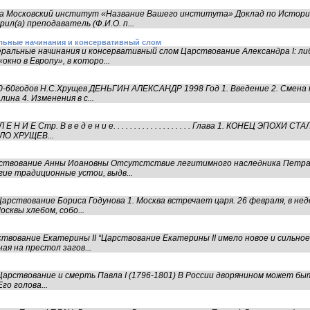
ча Московский институт «Название Вашего института» Доклад по Истори
л(а) преподаватель (Ф.И.О. п...
альные начинания и консервативный слом
еральные начинания и консервативный слом Царствование Александра I: ли
кно в Европу», в которо...
-60годов Н.С.Хрущев ДЕНЬГИН АЛЕКСАНДР 1998 Год 1. Введение 2. Смена п
на 4. Изменения в с...
И Е Стр. В в е д е н и е. . . . . . . . . . . . . . . . . . . Глава 1. КОНЕЦ ЭПО
О ХРУЩЕВ...
ствование Анны Иоановны Отсутстствие легитимного наследника Петра 
ие традиционные устои, выдв...
рствование Бориса Годунова 1. Москва встречает царя. 26 февраля, в не
сквы хлебом, собо...
вование Екатерины II “Царствование Екатерины II имело новое и сильное
я на престол загов...
арствование и смерть Павла I (1796-1801) В России дворянином может быть
Его голова...