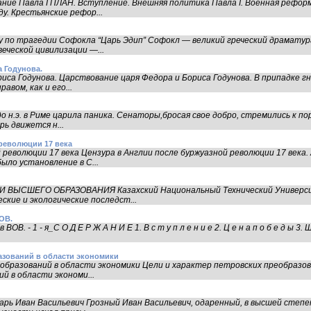
ние Павла I ПЛАН. Вступление. Внешняя политика Павла I. Военная рефор
у. Крестьянские рефор...
у по трагедии Софокла “Царь Эдип” Софокл — великий греческий драматург
еческой цивилизации —...
 Годунова.
са Годунова. Царствование царя Федора и Бориса Годунова. В припадке гн
вом, как и его...
о н.э. в Риме царила паника. Сенаторы,бросая свое добро, стремились к п
ь движется н...
революции 17 века
 революции 17 века Цензура в Англии после буржуазной революции 17 века.
ыло установление в С...
 ВЫСШЕГО ОБРАЗОВАНИЯ Казахский Национальный Технический Универси
ские и экологические последст...
ОВ.
- 1 - я_С О Д Е Р Ж А Н И Е 1. В с т у п л е н и е 2. Ц е н а п о б е д ы 3. Ш о 
азований в области экономики
образований в области экономики Цели и характер петровских преобразова
й в области экономи...
арь Иван Васильевич Грозный Иван Васильевич, одаренный, в высшей сте