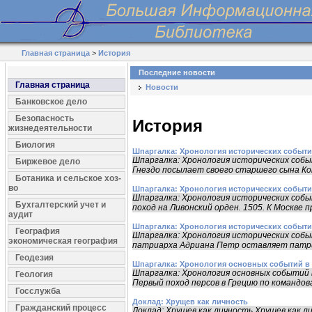
Главная страница
>
История
Последние новости
Главная страница
Новости
Банковское дело
Безопасность
История
жизнедеятельности
Биология
Шпаргалка: Хронология исторических событий 
Шпаргалка: Хронология исторических событи
Биржевое дело
Гнездо посылает своего старшего сына Ко
Ботаника и сельское хоз-
во
Шпаргалка: Хронология исторических событий 
Шпаргалка: Хронология исторических событий
Бухгалтерский учет и
поход на Ливонский орден. 1505. К Москве пр
аудит
Шпаргалка: Хронология исторических событий 
География
Шпаргалка: Хронология исторических событи
экономическая география
патриарха Адриана Петр оставляет патр
Геодезия
Шпаргалка: Хронология основных событий в
Шпаргалка: Хронология основных событий в
Геология
Первый поход персов в Грецию по командова
Госслужба
Доклад: Хрущев как личность
Гражданский процесс
Доклад: Хрущев как личность Хрущев как л