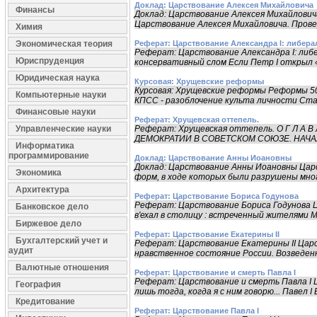
Доклад: Царствование Алексея Михайловича
Финансы
Доклад: Царствование Алексея Михайлови
Царствование Алексея Михайловича. Провери
Химия
Экономическая теория
Реферат: Царствование Александра I: либер
Реферат: Царствование Александра I: либ
Юриспруденция
консервативный слом Если Петр I открыл «о
Юридическая наука
Курсовая: Хрущевские реформы
Курсовая: Хрущевские реформы Реформы 50
Компьютерные науки
КПСС - разоблочение культа личности Стали
Финансовые науки
Реферат: Хрущевская оттепель.
Управленческие науки
Реферат: Хрущевская оттепель. О Г Л А В Л Е Н 
ДЕМОКРАТИИ В СОВЕТСКОМ СОЮЗЕ. НАЧАЛ
Информатика
программирование
Доклад: Царствование Анны Иоановны
Доклад: Царствование Анны Иоановны Цар
Экономика
форм, в ходе которых были разрушены мног
Архитектура
Реферат: Царствование Бориса Годунова
Реферат: Царствование Бориса Годунова Ца
Банковское дело
в'ехал в столицу : встреченный жителями Мо
Биржевое дело
Реферат: Царствование Екатерины II
Бухгалтерский учет и
Реферат: Царствование Екатерины II Царст
аудит
нравственное состояние России. Возведенна
Валютные отношения
Реферат: Царствование и смерть Павла I
Реферат: Царствование и смерть Павла I Ц
География
лишь тогда, когда я с ним говорю... Павел I 
Кредитование
Реферат: Царствование Павла I