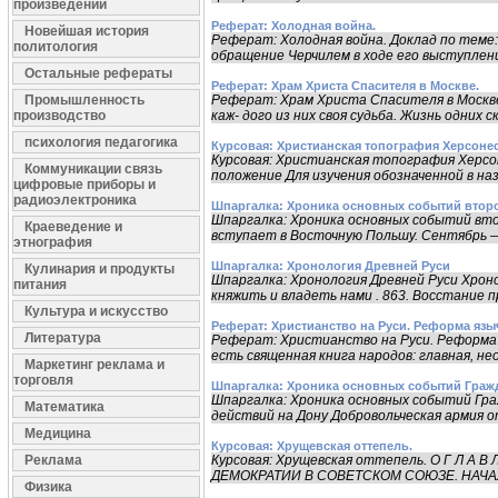
произведений
Реферат: Холодная война.
Новейшая история
Реферат: Холодная война. Доклад по тем
политология
обращение Черчилем в ходе его выступлени
Остальные рефераты
Реферат: Храм Христа Спасителя в Москве.
Промышленность
Реферат: Храм Христа Спасителя в Москве
производство
каж- дого из них своя судьба. Жизнь одних с
психология педагогика
Курсовая: Христианская топография Херсоне
Курсовая: Христианская топография Херсо
Коммуникации связь
положение Для изучения обозначенной в на
цифровые приборы и
радиоэлектроника
Шпаргалка: Хроника основных событий втор
Шпаргалка: Хроника основных событий вто
Краеведение и
вступает в Восточную Польшу. Сентябрь — 
этнография
Шпаргалка: Хронология Древней Руси
Кулинария и продукты
Шпаргалка: Хронология Древней Руси Хроно
питания
княжить и владеть нами . 863. Восстание п
Культура и искусство
Реферат: Христианство на Руси. Реформа язы
Литература
Реферат: Христианство на Руси. Реформа 
есть священная книга народов: главная, нео
Маркетинг реклама и
торговля
Шпаргалка: Хроника основных событий Граж
Шпаргалка: Хроника основных событий Гра
Математика
действий на Дону Добровольческая армия о
Медицина
Курсовая: Хрущевская оттепель.
Реклама
Курсовая: Хрущевская оттепель. О Г Л А В Л Е Н
ДЕМОКРАТИИ В СОВЕТСКОМ СОЮЗЕ. НАЧАЛ
Физика