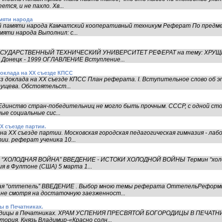
ся, и не пахло. Хв...
мяти народа
й памяти народа Камчатский кооперативный техникум Реферат По предме
яти народа Выполнил: с...
ГОСУДАРСТВЕННЫЙ ТЕХНИЧЕСКИЙ УНИВЕРСИТЕТ РЕФЕРАТ на тему: ХРУЩ
. Донецк - 1999 ОГЛАВЛЕНИЕ Вступление...
оклада на ХХ съезде КПСС
 доклада на ХХ съезде КПСС План реферата. I. Вступительное слово об эпо
рущева. Обстоятельст...
Единство стран-победительниц не могло быть прочным. СССР, с одной ст
ые социальные сис...
Х съезде партии.
а ХХ съезде партии. Московская городская педагогическая гимназия - ла
ии. реферат ученика 10...
е: “ХОЛОДНАЯ ВОЙНА” ВВЕДЕНИЕ - ИСТОКИ ХОЛОДНОЙ ВОЙНЫ Термин “холод
я в Фултоне (США) 5 марта 1...
ая “оттепель” ВВЕДЕНИЕ . Выбор мною темы реферата ОттепельРеформы
 не смотря на достаточную заезженност...
ы в Печатниках.
родицы в Печатниках. ХРАМ УСПЕНИЯ ПРЕСВЯТОЙ БОГОРОДИЦЫ В ПЕЧАТН
стория. Князь Владимир-«Красно солн...