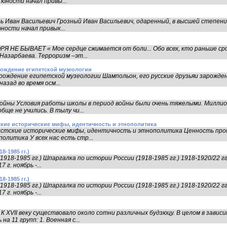
юности начал привы...
рь Иван Васильевич Грозный Иван Васильевич, одаренный, в высшей степе
ности начал привык...
Я НЕ БЫВАЕТ « Мое сердце сжимается от боли... Обо всех, кто раньше ср
Назарбаева. Терроризм –эт...
рождение египетской музеологии
зарождение египетской музеологии Шампольон, его русские друзьяи зарожд
азад во время осм...
 войны Условия работы школы в период войны были очень тяжелыми. Милли
ще не учились. В тылу чи...
ские исторические мифы, идентичность и этнополитика
истские исторические мифы, идентичность и этнополитика Ценность пр
литика У всех нас есть стр...
-1985 гг.)
918-1985 гг.) Шпаргалка по истории России (1918-1985 гг.) 1918-1920/22 гг
г. ноябрь -...
-1985 гг.)
918-1985 гг.) Шпаргалка по истории России (1918-1985 гг.) 1918-1920/22 гг
г. ноябрь -...
 XVII веку существовало около сотни различных будзюцу. В целом в зави
 11 групп: 1. Военная с...