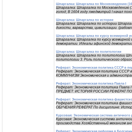
Шпаргалка: Шпаргалка по Москвоведению (1601
Шпаргалка: Шпаргалка по Москвоведению (
голод; В 1604 году лжедмитрий I начал поход
Шпаргалка: Шпаргалка по истории
Шпаргалка: Шпаргалка по истории Шпаргалк
дикости, варварства, цивилизации. (рабовла
Шпаргалка: Шпаргалка по курсу всемирной и
Шпаргалка: Шпаргалка по курсу всемирной 
демократии. Идеалы афинской демократии 
Шпаргалка: Шпаргалка по политологии
Шпаргалка: Шпаргалка по политологии Шпа
политологии 3. Роль политического образов
Реферат: Экономическая политика СССР в пе
Реферат: Экономическая политика СССР в
КОММУНИЗМ Экономическая и администрати
Реферат: Экономическая политика Павла I
Реферат: Экономическая политика Пав
ПРЕДМЕТ: ИСТОРИЯ РОССИИ РЕФЕРАТ ПО 
Реферат: Экономическая политика фашистско
Реферат: Экономическая политика фаш
ОБУЧЕНИЯ РЕФЕРАТ По дисциплине: История
Курсовая: Экономическая система античного 
Курсовая: Экономическая система антично
производства Хозяйственный механизм ант
Реферат: Экономическая реформа в Болгарии