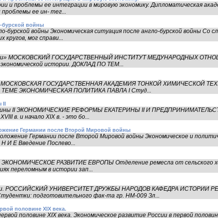
ии и проблемы ее интеграции в мировую экономику. Дипломатическая ака
пpоблемы ее ин- тег...
о-бурской войны
гло-бурской войны Экономическая ситуация после англо-бурской войны Со
 кругов, мог справи...
тройки» МОСКОВСКИЙ ГОСУДАРСТВЕННЫЙ ИНСТИТУТ МЕДУНАРОДНЫХ ОТН
 экономической истории. ДОКЛАД ПО ТЕМ...
лаI. МОСКОВСКАЯ ГОСУДАРСТВЕННАЯ АКАДЕМИЯ ТОНКОЙ ХИМИЧЕСКОЙ Т
ТЕМЕ ЭКОНОМИЧЕСКАЯ ПОЛИТИКА ПАВЛА I Студ...
II
ерины II ЭКОНОМИЧЕСКИЕ РЕФОРМЫ ЕКАТЕРИНЫ II И ПРЕДПРИНИМАТЕЛЬС
I в. и начало XIX в. - это бо...
ложение Германии после Второй Мировой войны
положение Германии после Второй Мировой войны Экономическое и полити
Н И Е Введение Послево...
ы ЭКОНОМИЧЕСКОЕ РАЗВИТИЕ ЕВРОПЫ Отделение ремесла от сельского хо
иях переломным в истории зап...
сики. РОССИЙСКИЙ УНИВЕРСИТЕТ ДРУЖБЫ НАРОДОВ КАФЕДРА ИСТОРИИ РЕ
дентки: подготовительного фак-та гр. НМ-009 Зл...
рвой половине XIX века.
ервой половине XIX века. Экономическое развитие России в первой половине