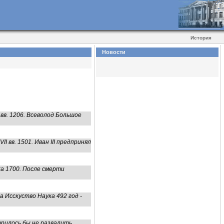
История
Новости
 вв. 1206. Всеволод Большое
 вв. 1501. Иван III предпринял
ка 1700. После смерти
 Исскуство Наука 492 год -
илось бы не развалить...