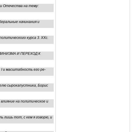
и Отечества на тему:
беральные начинания и
олитического курса 3. ХХс.
ХИ СТАЛИНИЗМА И ПЕРЕХОД К
I и масштабность его ре-
делю сырокапустника, Борис
 влияние на политическое и
 лишь тот, с кем я говорю, и