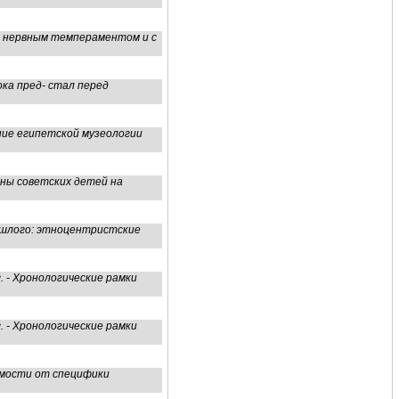
ни нервным темпераментом и с
ока пред- стал перед
ение египетской музеологии
оны советских детей на
ошлого: этноцентристские
. - Хронологические рамки
. - Хронологические рамки
симости от специфики