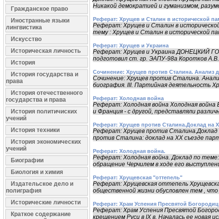
Никакой демократией и гуманизмом, разумеет
Гражданское право
Реферат: Хрущев и Сталин в исторической па
Иностранные языки
Реферат: Хрущев и Сталин в историческо
лингвистика
тему : Хрущев и Сталин в исторической пам
Искусство
Реферат: Хрущев и Украина
Историческая личность
Реферат: Хрущев и Украина ДОНЕЦКИЙ 
подготовил ст. гр. ЭАПУ-98а Коротков А.В
История
Сочинение: Хрущев против Сталина. Анализ д
История государства и
Сочинение: Хрущев против Сталина. Анализ
права
биография. III. Партийная деятельность Х
История отечественного
Реферат: Холодная война
государства и права
Реферат: Холодная война Холодная война 
История политичиских
и Франция - с другой, представляли различн
учений
Реферат: Хрущев против Сталина.Доклад на Х
История техники
Реферат: Хрущев против Сталина.Доклад н
против Сталина: доклад на ХХ съезде парт
История экономических
учений
Реферат: Холодная война.
Реферат: Холодная война. Доклад по тем
Биографии
обращение Черчилем в ходе его выступлени
Биология и химия
Реферат: Хрущевская "оттепель"
Издательское дело и
Реферат: Хрущевская оттепель Хрущевск
полиграфия
общественной жизни обусловлен тем , что
Исторические личности
Реферат: Храм Успения Пресвятой Богородиц
Реферат: Храм Успения Пресвятой Бого
Краткое содержание
крещением Руси в IX в. Началась ее новая и