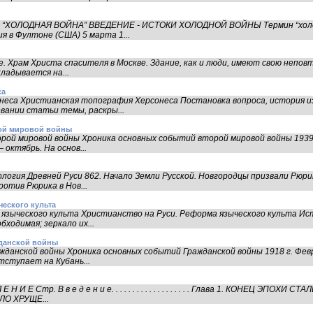
е: “ХОЛОДНАЯ ВОЙНА” ВВЕДЕНИЕ - ИСТОКИ ХОЛОДНОЙ ВОЙНЫ Термин “холод
я в Фултоне (США) 5 марта 1...
. Храм Христа спасителя в Москве. Здание, как и люди, имеют свою непов
кладывается на...
са
неса Христианская топография Херсонеса Постановка вопроса, история и
звании статьи темы, раскры...
ой мировой войны
рой мировой войны Хроника основных событий второй мировой войны 1939 г
октябрь. На основ...
логия Древней Руси 862. Начало Земли Русской. Новгородцы призвали Рюрик
ротив Рюрика в Нов...
ческого культа
языческого культа Христианство на Руси. Реформа языческого культа Ис
бходимая; зеркало их...
данской войны
жданской войны Хроника основных событий Гражданской войны 1918 г. Фев
тступает на Кубань...
 И Е Стр. В в е д е н и е. . . . . . . . . . . . . . . . . . . Глава 1. КОНЕЦ ЭПО
О ХРУЩЕ...