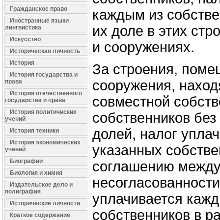
Гражданское право
каждым из собстве
Иностранные языки
их доле в этих ст
лингвистика
Искусство
и сооружениях.
Историческая личность
История
За строения, поме
История государства и
сооружения, нахо
права
История отечественного
совместной собств
государства и права
История политичиских
собственников без
учений
долей, налог упла
История техники
История экономических
указанных собстве
учений
Биографии
соглашению между
Биология и химия
несогласованности
Издательское дело и
полиграфия
уплачивается кажд
Исторические личности
собственников в р
Краткое содержание