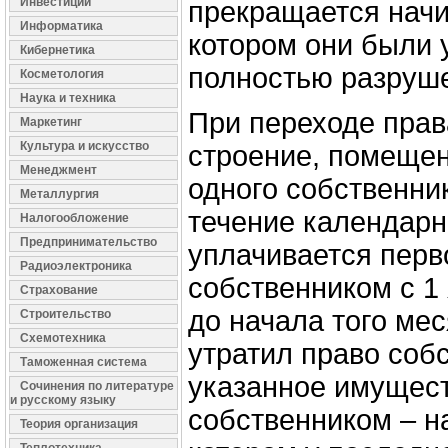
Инвестиции
прекращается начи
Информатика
котором они были 
Кибернетика
полностью разруш
Косметология
Наука и техника
При переходе прав
Маркетинг
Культура и искусство
строение, помещен
Менеджмент
одного собственник
Металлургия
течение календарн
Налогообложение
Предпринимательство
уплачивается пер
Радиоэлектроника
собственником с 1 
Страхование
до начала того мес
Строительство
Схемотехника
утратил право соб
Таможенная система
указанное имущест
Сочинения по литературе
и русскому языку
собственником – н
Теория организация