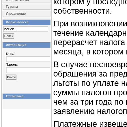
котором у последн
Теплотехника
Туризм
собственности.
Управление
При возникновении 
Форма поиска
течение календарн
перерасчет налога
Авторизация
месяца, в котором 
E-mail
В случае несвоевр
Пароль
обращения за пре
льготы по уплате 
суммы налогов про
Статистика
чем за три года п
заявлению налого
Платежные извеще