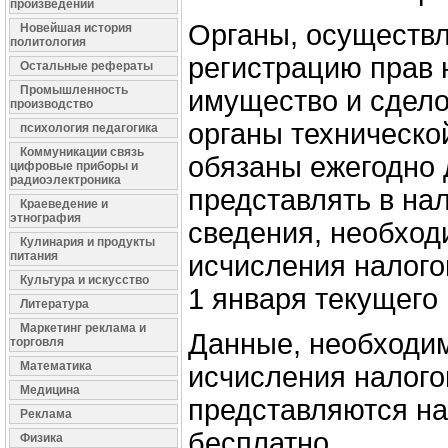
произведений
Органы, осуществ
Новейшая история
политология
регистрацию прав
Остальные рефераты
Промышленность
имущество и сделок
производство
органы техническо
психология педагогика
Коммуникации связь
обязаны ежегодно 
цифровые приборы и
радиоэлектроника
представлять в на
Краеведение и
этнография
сведения, необхо
Кулинария и продукты
питания
исчисления налого
Культура и искусство
1 января текущего 
Литература
Маркетинг реклама и
Данные, необходи
торговля
Математика
исчисления налого
Медицина
представляются н
Реклама
бесплатно.
Физика