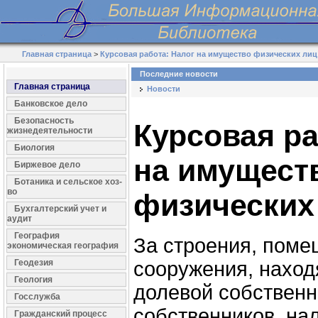
Главная страница
>
Курсовая работа: Налог на имущество физических лиц
Последние новости
Главная страница
Новости
Банковское дело
Безопасность
Курсовая ра
жизнедеятельности
Биология
на имущест
Биржевое дело
Ботаника и сельское хоз-
во
физических
Бухгалтерский учет и
аудит
География
За строения, поме
экономическая география
Геодезия
сооружения, нахо
Геология
долевой собственн
Госслужба
собственников, на
Гражданский процесс