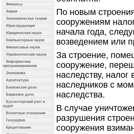
Финансы
По новым строени
Химия
Экономическая теория
сооружениям налог
Юриспруденция
начала года, след
Юридическая наука
возведением или п
Компьютерные науки
Финансовые науки
За строение, поме
Управленческие науки
Информатика
сооружение, пере
программирование
наследству, налог 
Экономика
Архитектура
наследников с мом
Банковское дело
наследства.
Биржевое дело
Бухгалтерский учет и
В случае уничтоже
аудит
Валютные отношения
разрушения строе
География
сооружения взиман
Кредитование