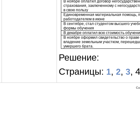
В ноябре оплатил договор негосударстве
страхования, заключенному с негосудар
в свою пользу
Единовременная материальная помощь, 
работодателем в июне
В сентябре, стал студентом высшего учеб
формы обучения
В декабре оплатил всю стоимость обучени
В ноябре оформил свидетельство о праве
владение земельным участком, перешедши
умершего брата.
Решение:
Страницы:
,
,
, 
1
2
3
Co