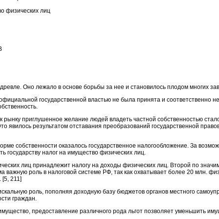
во физических лиц
В
древле. Оно лежало в основе борьбы за нее и становилось плодом многих за
официальной государственной властью не была принята и соответственно не
обственность.
к рынку приглушенное желание людей владеть частной собственностью стало
 Это явилось результатом отставания преобразований государственной прав
орме собственности оказалось государственное налогообложение. За возмож
ть государству налог на имущество физических лиц.
еских лиц принадлежит налогу на доходы физических лиц. Второй по значим
ма важную роль в налоговой системе РФ, так как охватывает более 20 млн. ф
[5, 211]
скальную роль, пополняя доходную базу бюджетов органов местного самоупр
сти граждан.
 имущество, предоставление различного рода льгот позволяет уменьшить 