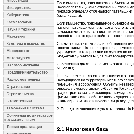
Инвестиции
Если имущество, признаваемое объектом на
налогоплательщиком в отношении этого имущ
Информатика
порядке определяются налогоплательщики, 
Кибернетика
(организаций).
Косметология
Если имущество, признаваемое объектом на
налогоплательщиком признается одно из эти
Наука и техника
солидарную ответственность по исполнению
паевой взнос, то право собственности возн
Маркетинг
Культура и искусство
Следует отметить, что если собственникам
попечителями. Налог на строения, помещени
Менеджмент
учреждения, в которых они находятся на по
бюджетов субъектов РФ, за счет государст
Металлургия
Собственник должен зарегистрировать недви
Налогообложение
№122-ФЗ).
Предпринимательство
Не признается налогоплательщиком в отно
Радиоэлектроника
находящиеся на территории местного самоу
помещения и сооружения. Объекты незаверше
Страхование
определяемом органами субъектов Российск
градостроительства и жилищно - коммуналь
Строительство
физические лица - собственники имущества 
Схемотехника
каким образом эти физические лица осущес
Таможенная система
2. Порядок исчисления и уплаты налога
На 
Сочинения по литературе
и русскому языку
Теория организация
2.1 Налоговая база