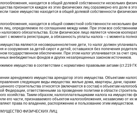
логообложения, находится в общей долевой собственности нескольких физич
ества признается каждое из этих физических лиц соразмерно его доле в эт
если такое имущество находится в общей долевой собственности физически
логообложения, находится в общей совместной собственности нескольких фи
х лиц, определяемое по соглашению между ними. При этом все собственники
 налогового обязательства. Если физическое лицо является членом коопера
икает с момента регистрации, а обязанность уплаты налога – с момента полн
и имущества являются несовершеннолетние дети, то налог должен уплачиват
я и сооружения за детей-сирот и детей, оставшихся без попечения родител
лном государственном обеспечении. При этом налог уплачивается за счет ср
венных внебюджетных фондов и других незапрещенных законом источников.
жимое имущество в соответствии с нормативно правовыми актами (ст.219 ГК 
шении арендуемого имущества арендатор этого имущества. Объектами нало
правления следующие виды имущества: жилые дома, квартиры, дачи, гаражи 
нного строительства относятся (включаются в состав) к объектам налогооб
ой Федерации, ответственными за проведение политики в области строительс
ного хозяйства. Таким образом, налогоплательщиками налога на имущество ф
или его части, признаваемого объектом налогообложения, независимо от их м
твляют права по владению, распоряжению и пользованию этим имуществом.
ИМУЩЕСТВО ФИЗИЧЕСКИХ ЛИЦ