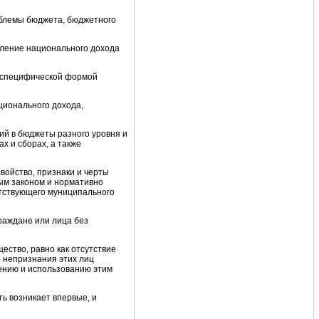
блемы бюджета, бюджетного
еление национального дохода
, специфической формой
ционального дохода,
ий в бюджеты разного уровня и
х и сборах, а также
войство, признаки и черты
ным законом и нормативно
етствующего муниципального
раждане или лица без
ество, равно как отсутствие
 непризнания этих лиц
ению и использованию этим
ь возникает впервые, и