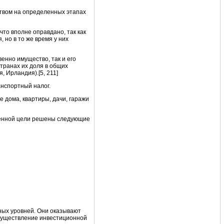
ством на определенных этапах
то вполне оправдано, так как
 но в то же время у них
енно имущество, так и его
транах их доля в общих
 Ирландия).[5, 211]
анспортный налог.
 дома, квартиры, дачи, гаражи
вленной цели решены следующие
ных уровней. Они оказывают
существление инвестиционной