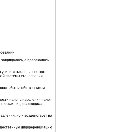
воеваний.
 защищалась, а пресекалась.
 усиливаться, принося как
овой системы становления
ность быть собственником
ости налог с населения налог
изических лиц, являющихся
авления, но и воздействует на
имущественную дифференциацию