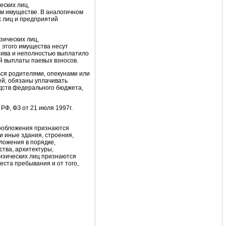
еских лиц,
ом имуществе. В аналогичном
х лиц и предприятий
зических лиц,
 этого имущества несут
тива и неполностью выплатило
ой выплаты паевых взносов.
ься родителями, опекунами или
ей, обязаны уплачивать
едств федерального бюджета,
РФ, ФЗ от 21 июля 1997г.
гообложения признаются
и иные здания, строения,
ложения в порядке,
тва, архитектуры,
изических лиц признаются
еста пребывания и от того,