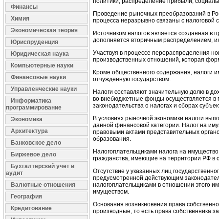
политики, распределение прибыли, социаль
Финансы
Проведение рыночных преобразований в Ро
Химия
процесса неразрывно связаны с налоговой 
Экономическая теория
Источником налогов является созданная в 
дополняется вторичным распределением, ил
Юриспруденция
Участвуя в процессе перераспределения но
Юридическая наука
производственных отношений, которая фор
Компьютерные науки
Кроме общественного содержания, налоги и
Финансовые науки
отчужденную государством.
Управленческие науки
Налоги составляют значительную долю в до
во внебюджетные фонды осуществляется в по
Информатика
законодательства о налогах и сборах субъе
программирование
В условиях рыночной экономики налоги выпо
Экономика
данной финансовой категории. Налог на иму
Архитектура
правовыми актами представительных органо
образования.
Банковское дело
Налогоплательщиками налога на имущество 
Биржевое дело
гражданства, имеющие на территории РФ в 
Бухгалтерский учет и
Отсутствие у указанных лиц государственног
аудит
предусмотренной действующим законодатель
Валютные отношения
налогоплательщиками в отношении этого им
имуществом.
География
Основания возникновения права собственнос
Кредитование
производные, то есть права собственника за