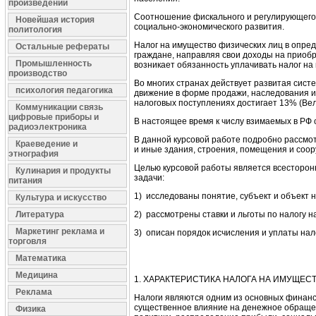
произведений
Соотношение фискального и регулирующего 
Новейшая история
социально-экономического развития.
политология
Налог на имущество физических лиц в опред
Остальные рефераты
граждане, направляя свои доходы на приобр
Промышленность
возникает обязанность уплачивать налог н
производство
Во многих странах действует развитая сист
психология педагогика
движение в форме продажи, наследования и 
налоговых поступлениях достигает 13% (Вел
Коммуникации связь
цифровые приборы и
В настоящее время к числу взимаемых в РФ 
радиоэлектроника
В данной курсовой работе подробно рассмот
Краеведение и
и иные здания, строения, помещения и соор
этнография
Целью курсовой работы является всесторон
Кулинария и продукты
задачи:
питания
1) исследованы понятие, субъект и объект 
Культура и искусство
Литература
2) рассмотрены ставки и льготы по налогу 
Маркетинг реклама и
3) описан порядок исчисления и уплаты нал
торговля
Математика
Медицина
1.
ХАРАКТЕРИСТИКА НАЛОГА НА ИМУЩЕС
Реклама
Налоги являются одним из основных финанс
существенное влияние на денежное обраще
Физика