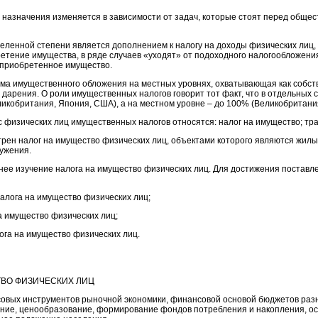
назначения изменяется в зависимости от задач, которые стоят перед обще
еленной степени является дополнением к налогу на доходы физических лиц, ч
етение имущества, в ряде случаев «уходят» от подоходного налогообложения,
а приобретенное имущество.
ема имущественного обложения на местных уровнях, охватывающая как собств
дарения. О роли имущественных налогов говорит тот факт, что в отдельных с
икобритания, Япония, США), а на местном уровне – до 100% (Великобритания,
с физических лиц имущественных налогов относятся: налог на имущество; тр
рен налог на имущество физических лиц, объектами которого являются жилые
ужения.
нее изучение налога на имущество физических лиц. Для достижения поста
налога на имущество физических лиц;
на имущество физических лиц;
ога на имущество физических лиц.
ТВО ФИЗИЧЕСКИХ ЛИЦ
овых инструментов рыночной экономики, финансовой основой бюджетов раз
ние, ценообразование, формирование фондов потребления и накопления, о