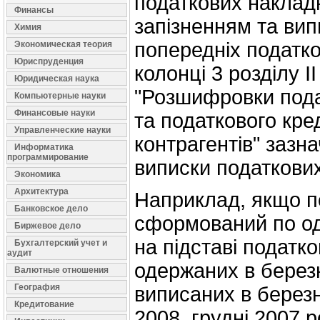
податкових накладн
Финансы
запізненням та вип
Химия
попередніх податко
Экономическая теория
Юриспруденция
колонці 3 розділу I
Юридическая наука
"Розшифровки пода
Компьютерные науки
Финансовые науки
та податкового кред
Управленческие науки
контрагентів" зазн
Информатика
программирование
виписки податкови
Экономика
Архитектура
Наприклад, якщо п
Банковское дело
сформований по од
Биржевое дело
на підставі податк
Бухгалтерский учет и
аудит
одержаних в березн
Валютные отношения
География
виписаних в березн
Кредитование
2008, грудні 2007 р