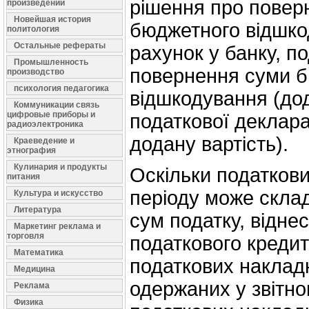
рішення про повер
произведений
Новейшая история
бюджетного відшко
политология
Остальные рефераты
рахунок у банку, п
Промышленность
повернення суми 
производство
психология педагогика
відшкодування (дод
Коммуникации связь
цифровые приборы и
податкової деклара
радиоэлектроника
додану вартість).
Краеведение и
этнография
Кулинария и продукты
Оскільки податкови
питания
періоду може склад
Культура и искусство
Литература
сум податку, відне
Маркетинг реклама и
торговля
податкового кредит
Математика
податкових наклад
Медицина
одержаних у звітном
Реклама
Физика