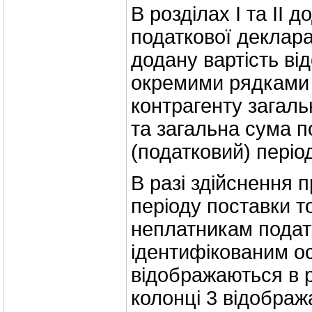
В розділах I та II д
податкової деклара
додану вартість в
окремими рядками
контрагенту загаль
та загальна сума п
(податковий) періо
В разі здійснення п
періоду поставки т
неплатникам подат
ідентифікованим ос
відображаються в р
колонці 3 відображ