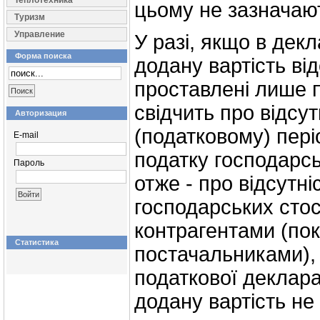
Теплотехника
цьому не зазначаю
Туризм
Управление
У разі, якщо в декл
Форма поиска
додану вартість від
проставлені лише 
свідчить про відсут
Авторизация
(податковому) пері
E-mail
податку господарськ
Пароль
отже - про відсутні
господарських стос
контрагентами (по
Статистика
постачальниками), 
податкової деклара
додану вартість не