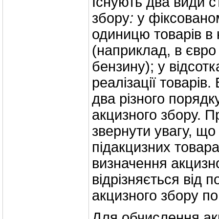
Існують два види с
збору
:
у фіксованом
одиницю товарів в 
(наприклад, в євро 
бензину); у відсотк
реалізації товарів. 
два різного порядк
акцизного збору. П
звернути увагу, що
підакцизних товар
визначення акцизн
відрізняється від 
акцизного збору по
Для обчислення ак