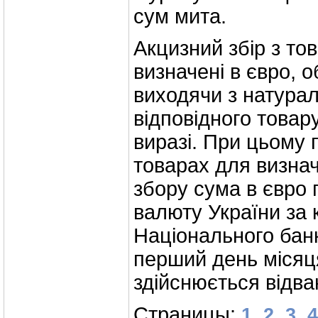
сум мита.
Акцизний збір з тов
визначені в євро, 
виходячи з натурал
відповідного товару
виразі. При цьому 
товарах для визна
збору сума в євро 
валюту України за
Національного банк
перший день місяц
здійснюється відва
Страницы:
,
,
,
1
2
3
4