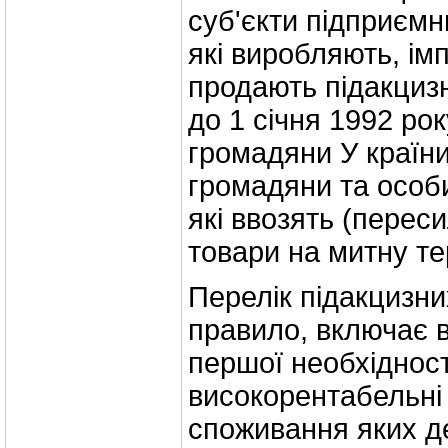
суб'єкти підприємн
які виробляють, ім
продають підакцизн
до 1 січня 1992 рок
громадяни У країни
громадяни та особ
які ввозять (перес
товари на митну те
Перелік підакцизних
правило, включає 
першої необхідност
високорентабельні
споживання яких д