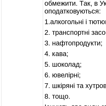
обмежити. Так, в Ук
оподатковуються:
1.алкогольні і тютю
2. транспортні засо
3. нафтопродукти;
4. кава;
5. шоколад;
6. ювелірні;
7. шкіряні та хутро
8. тощо.