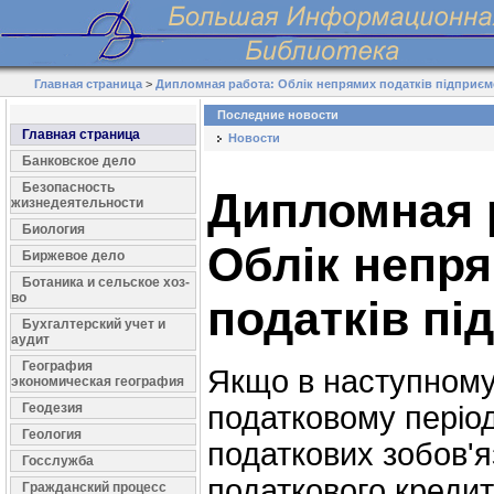
Главная страница
>
Дипломная работа: Облік непрямих податків підприєм
Последние новости
Главная страница
Новости
Банковское дело
Безопасность
Дипломная 
жизнедеятельности
Биология
Облік непр
Биржевое дело
Ботаника и сельское хоз-
во
податків пі
Бухгалтерский учет и
аудит
География
Якщо в наступному
экономическая география
Геодезия
податковому період
Геология
податкових зобов'я
Госслужба
податкового кредит
Гражданский процесс