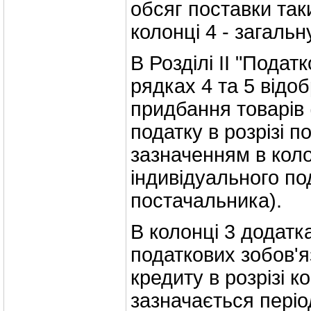
обсяг поставки так
колонці 4 - загальн
В Розділі II "Подат
рядках 4 та 5 відо
придбання товарів 
податку в розрізі п
зазначенням в коло
індивідуального п
постачальника).
В колонці 3 додат
податкових зобов'я
кредиту в розрізі к
зазначається періо