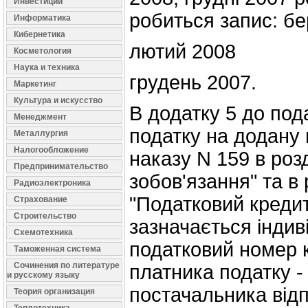
Инвестиции
робиться запис: б
Информатика
Кибернетика
лютий 2008
Косметология
Наука и техника
грудень 2007.
Маркетинг
Культура и искусство
В додатку 5 до пода
Менеджмент
податку на додану в
Металлургия
Налогообложение
наказу N 159 в розд
Предпринимательство
зобов'язання" та в р
Радиоэлектроника
"Податковий кредит
Страхование
Строительство
зазначається індив
Схемотехника
податковий номер 
Таможенная система
Сочинения по литературе
платника податку -
и русскому языку
постачальника відп
Теория организация