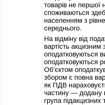
товарів не першої н
споживаються здеб
населенням з рівн
середнього.
На відміну від под
вартість акцизним
оподатковуються в
оподатковуються ро
Об'єктом оподатку
збором є повна варт
як ПДВ нараховуєть
частину — додану 
група підакцизних 