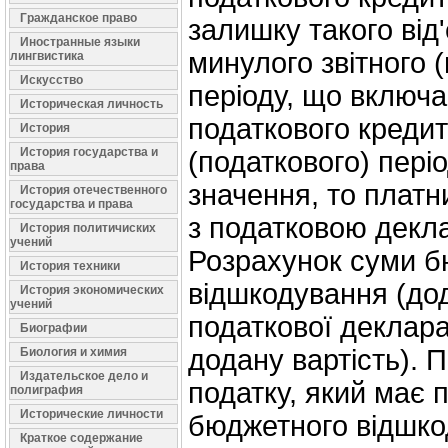
Гражданское право
залишку такого від
Иностранные языки
минулого звітного 
лингвистика
Искусство
періоду, що включа
Историческая личность
податкового кредит
История
История государства и
(податкового) періо
права
значення, то платн
История отечественного
государства и права
з податковою декл
История политичиских
учений
Розрахунок суми б
История техники
відшкодування (дод
История экономических
учений
податкової деклара
Биографии
додану вартість). 
Биология и химия
Издательское дело и
податку, який має 
полиграфия
Исторические личности
бюджетного відшко
Краткое содержание