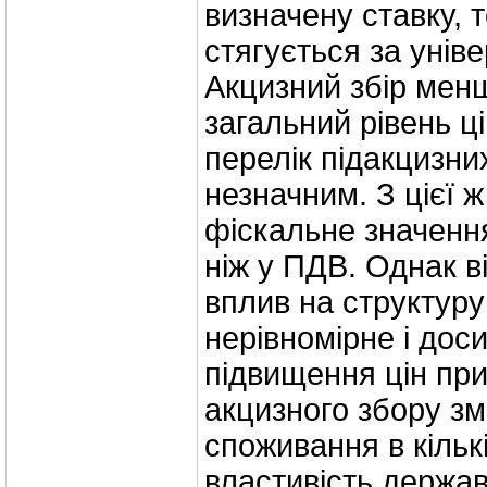
визначену ставку, 
стягується за унів
Акцизний збір мен
загальний рівень цін
перелік підакцизни
незначним. З цієї ж
фіскальне значенн
ніж у ПДВ. Однак в
вплив на структур
нерівномірне і дос
підвищення цін при
акцизного збору з
споживання в кільк
властивість держав