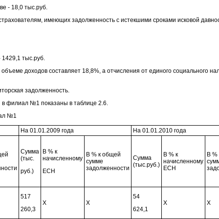
е - 18,0 тыс.руб.
 страхователям, имеющих задолженность с истекшими сроками исковой давност
 1429,1 тыс.руб.
 объеме доходов составляет 18,8%, а отчисления от единого социального нал
биторская задолженность.
в филиал №1 показаны в таблице 2.6.
иал №1
На 01.01.2009 года
На 01.01.2010 года
Сумма
В % к
щей
В % к общей
В % к
В %
Сумма
(тыс.
начисленному
сумме
начисленному
сум
(тыс.руб.)
нности
задолженности
ЕСН
зад
руб.)
ЕСН
517
54
X
X
X
X
260,3
624,1