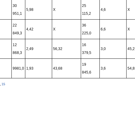
30
25
5,98
X
4,6
X
951,1
115,2
22
36
4,42
X
6,6
X
849,3
225,0
12
16
2,49
56,32
3,0
45,2
868,3
379,5
19
9981,0
1,93
43,68
3,6
54,8
845,6
,
15