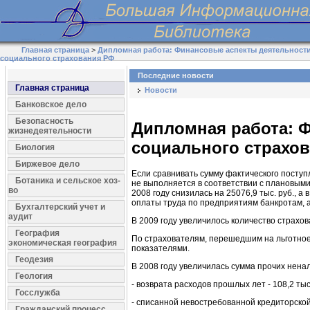
Главная страница
>
Дипломная работа: Финансовые аспекты деятельност
социального страхования РФ
Последние новости
Главная страница
Новости
Банковское дело
Безопасность
Дипломная работа: 
жизнедеятельности
социального страхо
Биология
Биржевое дело
Если сравнивать сумму фактического поступ
Ботаника и сельское хоз-
не выполняется в соответствии с плановыми
во
2008 году снизилась на 25076,9 тыс. руб., а
оплаты труда по предприятиям банкротам, а
Бухгалтерский учет и
аудит
В 2009 году увеличилось количество страх
География
По страхователям, перешедшим на льготное 
экономическая география
показателями.
Геодезия
В 2008 году увеличилась сумма прочих ненал
Геология
- возврата расходов прошлых лет - 108,2 тыс
Госслужба
- списанной невостребованной кредиторской
Гражданский процесс