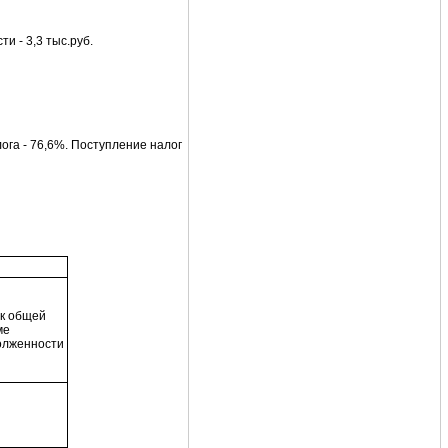
и - 3,3 тыс.руб.
ога - 76,6%. Поступление налог
 к общей
ме
олженности