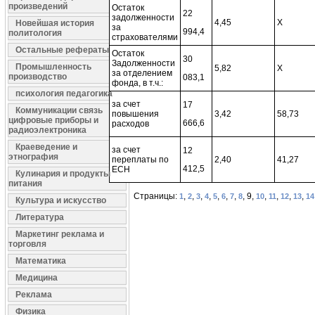
произведений
Остаток
22
задолженности
4,45
Х
Новейшая история
за
994,4
политология
страхователями
Остальные рефераты
Остаток
30
Задолженности
Промышленность
5,82
Х
за отделением
производство
083,1
фонда, в т.ч.:
психология педагогика
за счет
17
Коммуникации связь
повышения
3,42
58,73
цифровые приборы и
666,6
расходов
радиоэлектроника
Краеведение и
за счет
12
этнография
переплаты по
2,40
41,27
412,5
ЕСН
Кулинария и продукты
питания
Страницы:
,
,
,
,
,
,
,
, 9,
,
,
,
,
1
2
3
4
5
6
7
8
10
11
12
13
14
Культура и искусство
Литература
Маркетинг реклама и
торговля
Математика
Медицина
Реклама
Физика