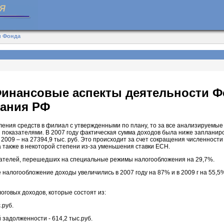
и Фонда
Финансовые аспекты деятельности Ф
вания РФ
ления средств в филиал с утвержденными по плану, то за все анализируемые
 показателями. В 2007 году фактическая сумма доходов была ниже запланиров
 в 2009 – на 27394,9 тыс. руб. Это происходит за счет сокращения численнос
 также в некоторой степени из-за уменьшения ставки ЕСН.
ователей, перешедших на специальные режимы налогообложения на 29,7%.
налогообложение доходы увеличились в 2007 году на 87% и в 2009 г на 55,5
оговых доходов, которые состоят из:
.руб.
 задолженности - 614,2 тыс.руб.