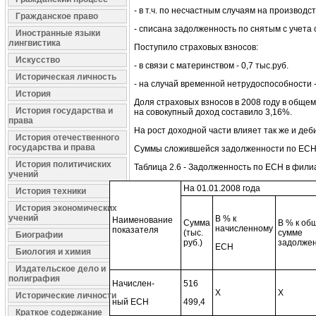
- в т.ч. по несчастным случаям на производств
Гражданское право
- списана задолженность по снятым с учета
Иностранные языки
лингвистика
Поступило страховых взносов:
Искусство
- в связи с материнством - 0,7 тыс.руб.
Историческая личность
- на случай временной нетрудоспособности -
История
Доля страховых взносов в 2008 году в общем
История государства и
на совокупный доход составило 3,16%.
права
На рост доходной части влияет так же и де
История отечественного
государства и права
Суммы сложившейся задолженности по ЕСН 
История политичиских
Таблица 2.6 - Задолженность по ЕСН в фил
учений
На 01.01.2008 года
История техники
История экономических
учений
В % к
Наименование
Сумма
В % к об
начисленному
показателя
(тыс.
сумме
Биографии
руб.)
задолже
ЕСН
Биология и химия
Издательское дело и
полиграфия
Начислен-
516
Х
Х
Исторические личности
ный ЕСН
499,4
Краткое содержание