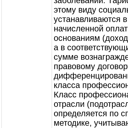
заболеваний. Тари
этому виду социал
устанавливаются в
начисленной оплат
основаниям (доход
а в соответствующ
сумме вознагражде
правовому договору
дифференцированы
класса профессион
Класс профессиона
отрасли (подотрас
определяется по с
методике, учитыв