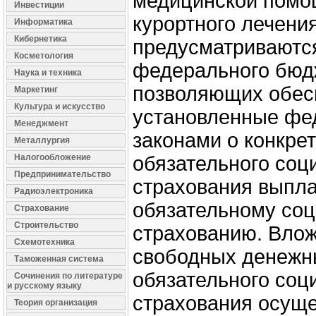
медицинской помощ
Инвестиции
курортного лечения
Информатика
Кибернетика
предусматриваются
Косметология
федерального бюдж
Наука и техника
позволяющих обес
Маркетинг
Культура и искусство
установленные ф
Менеджмент
законами о конкре
Металлургия
Налогообложение
обязательного соц
Предпринимательство
страхования выпла
Радиоэлектроника
обязательному со
Страхование
Строительство
страхованию. Вло
Схемотехника
свободных денежн
Таможенная система
обязательного соц
Сочинения по литературе
и русскому языку
страхования осуще
Теория организация