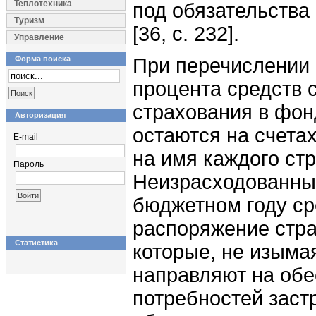
Теплотехника
под обязательства
Туризм
[36, c. 232].
Управление
Форма поиска
При перечислении
процента средств 
страхования в фон
Авторизация
остаются на счета
E-mail
на имя каждого ст
Пароль
Неизрасходованны
бюджетном году ср
распоряжение стра
Статистика
которые, не изыма
направляют на об
потребностей заст