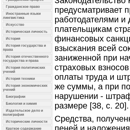
Законодательство
Гражданское право
предусматривает п
Иностранные языки
работодателями и 
лингвистика
Искусство
плательщикам стр
Историческая личность
финансовых санкци
История
История государства и
взыскания всей со
права
заниженной при на
История отечественного
государства и права
страховых взносо
История политичиских
учений
оплаты труда и шт
История техники
же суммы, а при п
История экономических
учений
нарушении - штра
Биографии
размере [38, c. 20].
Биология и химия
Издательское дело и
полиграфия
Средства, получен
Исторические личности
пеней и наложени
Краткое содержание