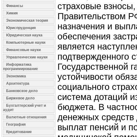
страховые взносы,
Финансы
Химия
Правительством Р
Экономическая теория
назначения и выпл
Юриспруденция
обеспечения застр
Юридическая наука
Компьютерные науки
является наступле
Финансовые науки
подтвержденного с
Управленческие науки
Государственной г
Информатика
программирование
устойчивости обяз
Экономика
Архитектура
социального страх
Банковское дело
система дотаций и
Биржевое дело
бюджета. В частнос
Бухгалтерский учет и
аудит
денежных средств
Валютные отношения
География
выплат пенсий и п
Кредитование