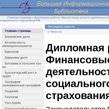
Главная страница
>
Дипломная работа: Финансовые аспекты деятельност
социального страхования РФ
Последние новости
Главная страница
Новости
Банковское дело
Безопасность
Дипломная 
жизнедеятельности
Биология
Финансовые
Биржевое дело
Ботаника и сельское хоз-
во
деятельнос
Бухгалтерский учет и
аудит
социальног
География
экономическая география
Геодезия
страховани
Геология
Госслужба
Гражданский процесс