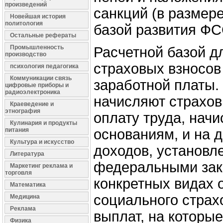
произведений
санкций (в размере
Новейшая история
политология
базой развития ФС
Остальные рефераты
Промышленность
Расчетной базой д
производство
страховых взносов
психология педагогика
Коммуникации связь
заработной платы.
цифровые приборы и
радиоэлектроника
начисляют страхов
Краеведение и
этнография
оплату труда, нач
Кулинария и продукты
питания
основаниям, и на д
Культура и искусство
доходов, установл
Литература
федеральными зак
Маркетинг реклама и
торговля
конкретных видах 
Математика
социального страх
Медицина
Реклама
выплат, на которы
Физика