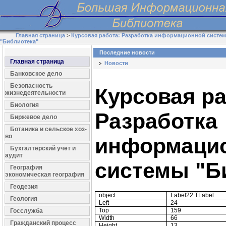
Главная страница
>
Курсовая работа: Разработка информационной систе
"Библиотека"
Последние новости
Главная страница
Новости
Банковское дело
Безопасность
Курсовая ра
жизнедеятельности
Биология
Разработка
Биржевое дело
Ботаника и сельское хоз-
во
информаци
Бухгалтерский учет и
аудит
системы "Б
География
экономическая география
Геодезия
object
Label22:TLabel
Геология
Left
24
Top
159
Госслужба
Width
66
Гражданский процесс
Height
13