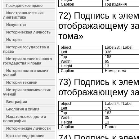
Caption
Год издания
Гражданское право
72) Подпись к элем
Иностранные языки
лингвистика
отображающему за
Искусство
Историческая личность
тома»
История
История государства и
object
Label23: TLabel
права
Left
336
Top
158
История отечественного
Width
65
государства и права
Height
13
История политичиских
Caption
Номер тома
учений
73) Подпись к элем
История техники
отображающему за
История экономических
учений
Биографии
object
Label24: TLabel
Left
176
Биология и химия
Top
183
Издательское дело и
Width
35
полиграфия
Height
13
Caption
Полка
Исторические личности
74) Подпись к элем
Краткое содержание