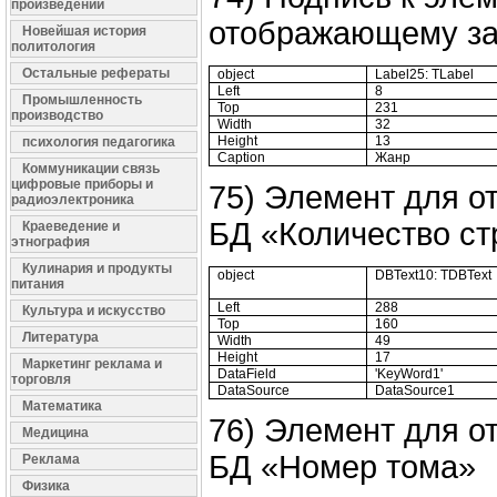
произведений
отображающему за
Новейшая история
политология
Остальные рефераты
object
Label25: TLabel
Left
8
Промышленность
Top
231
производство
Width
32
Height
13
психология педагогика
Caption
Жанр
Коммуникации связь
цифровые приборы и
75) Элемент для о
радиоэлектроника
БД «Количество ст
Краеведение и
этнография
Кулинария и продукты
object
DBText10: TDBText
питания
Left
288
Культура и искусство
Top
160
Литература
Width
49
Height
17
Маркетинг реклама и
DataField
'KeyWord1'
торговля
DataSource
DataSource1
Математика
76) Элемент для о
Медицина
БД «Номер тома»
Реклама
Физика