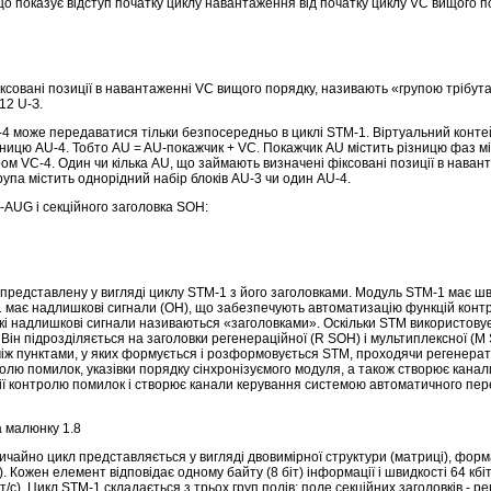
о показує відступ початку циклу навантаження від початку циклу VС вищого п
іксовані позиції в навантаженні VС вищого порядку, називають «групою трібу
12 U-З.
-4 може передаватися тільки безпосередньо в циклі SТМ-1. Віртуальний конте
ницю АU-4. Тобто АU = AU-покажчик + VС. Покажчик AU містить різницю фаз м
ром VС-4. Один чи кілька АU, що займають визначені фіксовані позиції в нава
упа містить однорідний набір блоків АU-3 чи один АU-4.
АUG і секційного заголовка SOH:
представлену у вигляді циклу SТМ-1 з його заголовками. Модуль SТМ-1 має шви
має надлишкові сигнали (ОН), що забезпечують автоматизацію функцій конт
акі надлишкові сигнали називаються «заголовками». Оскільки SТМ використову
 Він підрозділяється на заголовки регенераційної (R SOH) і мультиплексної (М
іж пунктами, у яких формується і розформовується STM, проходячи регенерат
тролю помилок, указівки порядку сінхронізуємого модуля, а також створює кана
кції контролю помилок і створює канали керування системою автоматичного пе
 малюнку 1.8
чайно цикл представляється у вигляді двовимірної структури (матриці), формат
 Кожен елемент відповідає одному байту (8 біт) інформації і швидкості 64 кбіт
/с). Цикл STM-1 складається з трьох груп полів: поле секційних заголовків - ре