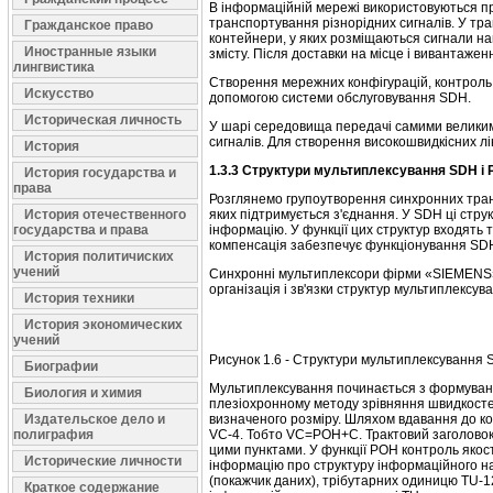
В інформаційній мережі використовуються 
транспортування різнорідних сигналів. У тр
Гражданское право
контейнери, у яких розміщаються сигнали н
Иностранные языки
змісту. Після доставки на місце і вивантаж
лингвистика
Створення мережних конфігурацій, контроль 
Искусство
допомогою системи обслуговування SDH.
Историческая личность
У шарі середовища передачі самими великим
сигналів. Для створення високошвидкісних лі
История
1.3.3 Структури мультиплексування SDH і
История государства и
права
Розглянемо групоутворення синхронних транс
История отечественного
яких підтримується з'єднання. У SDН ці стру
государства и права
інформацію. У функції цих структур входять
компенсація забезпечує функціонування SDН
История политичиских
учений
Синхронні мультиплексори фірми «SIEMENS» ф
організація і зв'язки структур мультиплексув
История техники
История экономических
учений
Рисунок 1.6 - Структури мультиплексування 
Биографии
Мультиплексування починається з формуванн
Биология и химия
плезіохронному методу зрівняння швидкосте
Издательское дело и
визначеного розміру. Шляхом вдавання до ко
полиграфия
VС-4. Тобто VС=РОH+C. Трактовий заголовок Р
цими пунктами. У функції РОН контроль якост
Исторические личности
інформацію про структуру інформаційного н
(покажчик даних), трібутарних одиницю TU-12
Краткое содержание