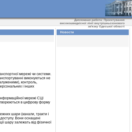
Дипломная работа: Проектування
високошвидкісної лінії внутрішньозонового
зв'язку Одеської області
Новости
ранспортної мережі чи системи.
анспортуванні виконуються не
алуженими), контроль,
персональних і інших
інформаційної мережі СЦІ
ретворюються в цифрову форму
ежних шари (канали, тракти і
и доступу. Вони оснащені
кції шару залежать від фізичної