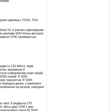
орядку.
тарних одиниць» (ТUG). TUG
йнер VС-4 разом з відповідним
іж циклами SDН більш високого
нтаженні SТМ, називаються
дкість 155 Мбіт/с. Крім
ролю, керування й
ється в мережному шарі секцій,
 SOН) секцій. R SОН
ори транзитом. R SOH -
ли передачі даних, службового
реключення на резерв, передачі
 якої: 9 рядків на 270
/с. Весь цикл STM-1 має
генераційної секції (R SOH)