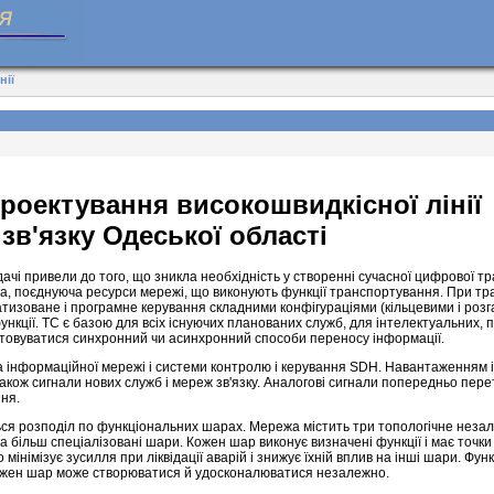
нії
роектування високошвидкісної лінії
зв'язку Одеської області
едачі привели до того, що зникла необхідність у створенні сучасної цифрової т
а, поєднуюча ресурси мережі, що виконують функції транспортування. При тр
атизоване і програмне керування складними конфігураціями (кільцевими і розг
кції. ТС є базою для всіх існуючих планованих служб, для інтелектуальних, 
стовуватися синхронний чи асинхронний способи переносу інформації.
а інформаційної мережі і системи контролю і керування SDH. Навантаженням 
також сигнали нових служб і мереж зв'язку. Аналогові сигнали попередньо пе
ня.
ься розподіл по функціональних шарах. Мережа містить три топологічне незал
а більш спеціалізовані шари. Кожен шар виконує визначені функції і має точк
інімізує зусилля при ліквідації аварій і знижує їхній вплив на інші шари. Фун
Кожен шар може створюватися й удосконалюватися незалежно.