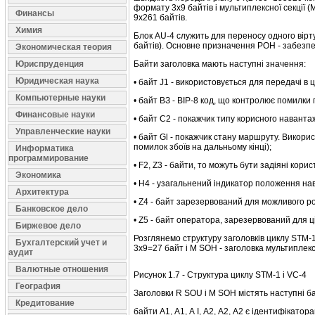
формату 3х9 байтів і мультиплексної секції
Финансы
9х261 байтів.
Химия
Блок AU-4 служить для переносу одного вірт
байтів). Основне призначення РОH - забезпеч
Экономическая теория
Юриспруденция
Байти заголовка мають наступні значення:
Юридическая наука
• байт J1 - використовується для передачі в ц
Компьютерные науки
• байт ВЗ - ВІР-8 код, що контролює помилки
Финансовые науки
• байт С2 - покажчик типу корисного навант
Управленческие науки
• байт Gl - покажчик стану маршруту. Викорис
помилок збоїв на дальньому кінці);
Информатика
программирование
• F2, Z3 - байти, то можуть бути задіяні кори
Экономика
• H4 - узагальнений індикатор положення на
Архитектура
• Z4 - байт зарезервований для можливого р
Банковское дело
• Z5 - байт оператора, зарезервований для ц
Биржевое дело
Розглянемо структуру заголовків циклу STM-1
Бухгалтерский учет и
3х9=27 байт і М SOH - заголовка мультиплекс
аудит
Валютные отношения
Рисунок 1.7 - Структура циклу STM-1 і VC-4
География
Заголовки R SOU і M SOH містять наступні б
Кредитование
байти А1, А1, А І, А2, А2, А2 є ідентифікато