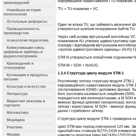
інформаційне навантаження і ТU покажчик, щ
произведений
'TU = ТU-покажчик + VС.
Новейшая история
политология
Остальные рефераты
Один чи кілька TU, що займають визначені ф
Промышленность
утворюється шляхом генерування байтів ТU-
производство
Через свій розмір віртуальний контейнер VС
психология педагогика
покажчиком АU утворює адміністративну оди
порядку і відповідним віртуальним контейне
Коммуникации связь
«групою адміністративних одиниць» (АUG) Гр
цифровые приборы и
радиоэлектроника
SТМ-N утворюється побайтним з'єднанням N-
Краеведение и
SТМ-М = SOH + NxAUG.
этнография
1.3.4 Структура циклу модуля SТМ-1
Кулинария и продукты
питания
Розглянемо логічну структуру модуля SТМ-1, 
інформаційного навантаження модуль SТМ-1 
Культура и искусство
обслуговування (ОАМ) і допоміжні функції. Т
Литература
його заголовок називається секційним (S0Н).
передається між регенераторами, a М SОН м
Маркетинг реклама и
виконує функції циклової синхронізації, кон
торговля
зв'язку і користувача. М SOH – виконує фун
даних і службового зв'язку.
Математика
Структура циклу модуля STM-1 приведена на
Медицина
Цикл STM має період повторення 125 мкс. Зви
Реклама
однобайтних стовпців 9(270=2430 елементів).
Физика
швидкість передачі рівну 64(2430=155520 кбіт