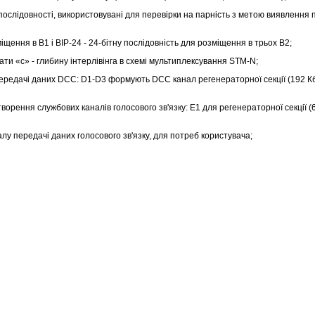
 послідовності, використовувані для перевірки на парність з метою виявленн
іщення в В1 і ВІР-24 - 24-бітну послідовність для розміщення в трьох В2;
ти «с» - глибину інтерлівінга в схемі мультиплексування STM-N;
редачі даних DCC: D1-D3 формують DCC канал регенераторної секції (192 Кбі
ворення службових каналів голосового зв'язку: Е1 для регенераторної секції (6
у передачі даних голосового зв'язку, для потреб користувача;