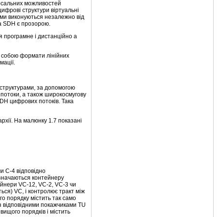
рсальних можливостей
цифрові структури віртуальні
ами виконуються незалежно від
ма SDН є прозорою.
 програмне і дистанційно а
 собою формати лінійних
мації.
 структурами, за допомогою
 потоки, а також широкосмугову
SDH цифрових потоків. Така
хії. На малюнку 1.7 показані
и С-4 відповідно
изначаються контейнеру
ейнери VС-12, VС-2, VС-3 чи
ься) VС, і контролює тракт між
го порядку містить так само
з відповідними покажчиками TU
вищого порядків і містить