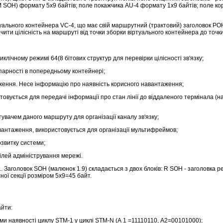
 (М SOH) формату 5х9 байтів; поле покажчика AU-4 формату 1х9 байтів; поле 
уального контейнера VC-4, що має свій маршрутний (трактовий) заголовок POH
ити цілісність на маршруті від точки зборки віртуального контейнера до точк
иклічному режимі 64(8 бітових структур для перевірки цілісності зв'язку;
 парності в попередньому контейнері;
аження. Несе інформацію про наявність корисного навантаження;
товується для передачі інформації про стан лінії до віддаленого термінала (н
стувачем даного маршруту для організації каналу зв'язку;
вантаження, використовується для організації мультифреймов;
озвитку системи;
ілей адміністрування мережі.
. Заголовок SOH (малюнок 1.9) складається з двох блоків: R SOH - заголовка р
ної секції розміром 5х9=45 байт.
айти:
рами наявності циклу STM-1 у циклі STM-N (А 1 =11110110, А2=00101000);