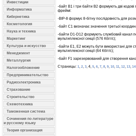
Инвестиции
-байт В1 і три байти В2 формують дві кодові
Информатика
фреймі:
Кибернетика
-BІP-8 формує 8-бітну послідовність для розм
Косметология
-байт С1 визначає значення третьої координа
Наука и техника
-байти D1-D12 формують службовий канал пе
Маркетинг
мультиплексної секції (576 Кбіт/с);
Культура и искусство
-байти E1, Е2 можуть бути використані для ст
мультиплексної секції (64 Кбіт/с);
Менеджмент
-байт F1 зарезервований для створення канал
Металлургия
Страницы:
,
,
, 4,
,
,
,
,
,
,
,
,
,
1
2
3
5
6
7
8
9
10
11
12
13
14
Налогообложение
Предпринимательство
Радиоэлектроника
Страхование
Строительство
Схемотехника
Таможенная система
Сочинения по литературе
и русскому языку
Теория организация