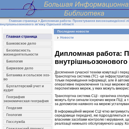
Главная страница
>
Дипломная работа: Проектування високошвидкісної лі
внутрішньозонового зв'язку Одеської області
Последние новости
Главная страница
Новости
Банковское дело
Безопасность
Дипломная работа: П
жизнедеятельности
внутрішньозонового 
Биология
Биржевое дело
Досягнення сучасної техніки комутації і пер
Ботаника и сельское хоз-
Транспортна система (ТС) -це інфраструктур
во
тільки переміщення інформації, але й автом
оперативне переключення та інші мережні фун
Бухгалтерский учет и
перспективних мереж, у яких можуть викори
аудит
Транспортна система СЦІ - органічна сполук
География
можуть бути сигнали існуючих мереж ПЦІ, а 
экономическая география
за допомогою наявного на мережі устаткуван
Геодезия
В інформаційній мережі СЦІ чітко витримуєт
Геология
середовище передачі), які підрозділяються н
власними засобами контролю і керування, що м
Госслужба
реалізації нижнього обслуговуючого шару. 
Гражданский процесс