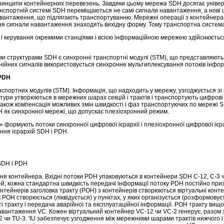
принципи контейнерних перевезень. Завдяки цьому мережа SDН досягає уніве
анспортній системі SDН переміщаються не самі сигнали навантаження, а нові 
авантаження, що підлягають транспортуванню. Мережні операції з контейнер
ення сигнали навантаження знаходять вихідну форму. Тому транспортна систе
і керування окремими станціями і всією інформаційною мережею здійснюється
и структурами SDН є синхронні транспортні модулі (SТМ), що представляють
нійних сигналів використовується синхронне мультиплексування потоків інфор
 РDH
портних модулів (SТМ). Інформація, що надходить у мережу, узгоджується зі
ктури утворюються в мережних шарах секцій і трактів і транспортують цифрові
 також компенсація можливих змін швидкості і фаз транспортуючих по мережі 
 як синхронної мережі, що допускає плезіохронний режим.
ормують потоки синхронної цифрової ієрархії і плезіохронної цифрової ієрар
ання ієрархій SDН і PDH.
SDН і
PDH
я контейнера. Вхідні потоки PDH упаковуються в контейнери SDН С-12, С-3 ч
й; кожна стандартна швидкість передачі інформації потоку PDH постійно пр
нтейнерів заголовка тракту (POH) з контейнерів створюються віртуальні конт
ОН створюється (ліквідується) у пунктах, у яких організується (розформовуєт
і тракту і передача аварійної та експлуатаційної інформації. РОН тракту вищо
авантаження VС. Кожен віртуальний контейнер VС-12 чи VС-2 генерує, разом 
 чи ТU-3. 'ІU забезпечує узгодження між мережними шарами трактів нижчого і 