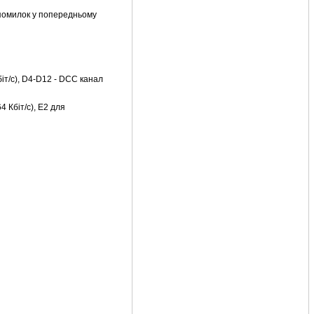
я помилок у попередньому
т/с), D4-D12 - DCC канал
4 Кбіт/с), E2 для