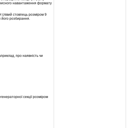
корисного навантаження формату
 (лівий стовпець розміром 9
и його розбирання.
априклад, про наявність чи
егенераторної секції розміром