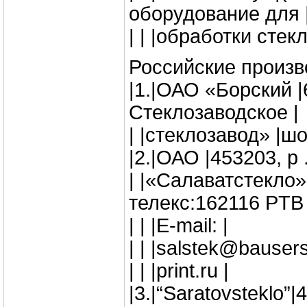
оборудование для 
| | |обработки стекл
Российские произв
|1.|ОАО «Борский |6
Стеклозаводское |
| |стеклозавод» |шо
|2.|ОАО |453203, р 
| |«Салаватстекло»
телекс:162116 PTB 
| | |E-mail: |
| | |salstek@bauser
| | |print.ru |
|3.|“Saratovsteklo”|