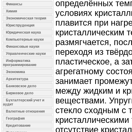
определённых тем
Финансы
условиях кристалл
Химия
Экономическая теория
плавится при нагр
Юриспруденция
кристаллическим т
Юридическая наука
Компьютерные науки
размягчается, пос
Финансовые науки
переходя из твёрдо
Управленческие науки
пластическое, а за
Информатика
программирование
агрегатному состо
Экономика
занимает промежу
Архитектура
Банковское дело
между жидким и к
Биржевое дело
веществами. Упруг
Бухгалтерский учет и
аудит
стекло сходным с 
Валютные отношения
кристаллическими 
География
Кредитование
отсутствие криста