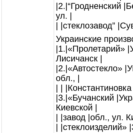
|2.|“Гродненский |Б
ул. |
| |стеклозавод” |Су
Украинские произв
|1.|«Пролетарий» |У
Лисичанск |
|2.|«Автостекло» |
обл., |
| | |Константиновка 
|3.|«Бучанский |Укр
Киевской |
| |завод |обл., ул. 
| |стеклоизделий» |