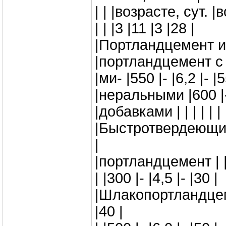
| | |возрасте, сут. |
| | |3 |11 |3 |28 |
|Портландцемент и |4
|портландцемент с |5
|ми- |550 |- |6,2 |- |5
|неральными |600 |- 
|добавками | | | | | |
|Быстротвердеющий 
|
|портландцемент | |4
| |300 |- |4,5 |- |30 |
|Шлакопортландцеме
|40 |