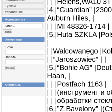
| | |Helens,WA10 3T
Теплотехника
Туризм
|4.|“Guardian” |23
Управление
Auburn Hiles, |
Форма поиска
| | |MI 48326-1714 |
|5.|Huta SZKLA |Pol
Авторизация
|
E-mail
| |Walcowanego |Kol
Пароль
| |”Jaroszowiec” | |
|5.|“Bohle AG” |Deu
Haan, |
| | |Postfach 1163 |
Статистика
| | |(инструмент и 
| | |обработки стекл
|6.|”Z.Bavelony” |(С