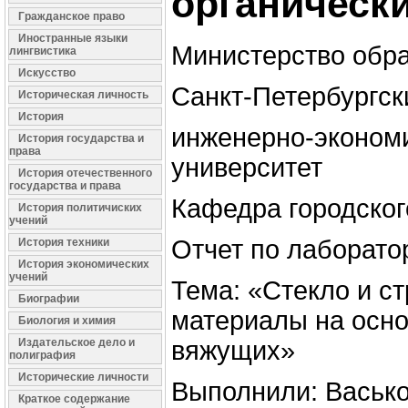
органическ
Гражданское право
Иностранные языки
Министерство обр
лингвистика
Искусство
Санкт-Петербургск
Историческая личность
История
инженерно-эконом
История государства и
права
университет
История отечественного
государства и права
Кафедра городског
История политичиских
учений
Отчет по лаборато
История техники
История экономических
учений
Тема: «Стекло и с
Биографии
материалы на осн
Биология и химия
Издательское дело и
вяжущих»
полиграфия
Исторические личности
Выполнили: Васько
Краткое содержание