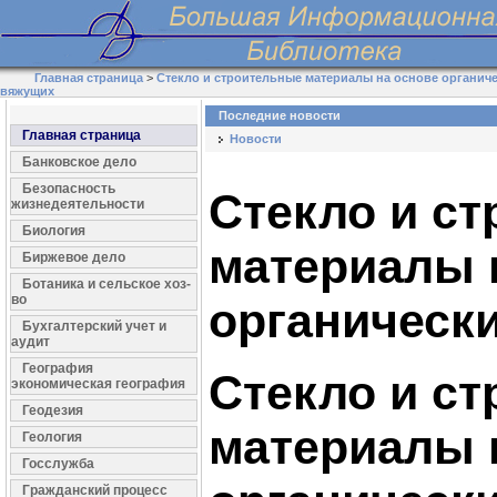
Главная страница
>
Стекло и строительные материалы на основе органич
вяжущих
Последние новости
Главная страница
Новости
Банковское дело
Безопасность
Стекло и с
жизнедеятельности
Биология
материалы 
Биржевое дело
Ботаника и сельское хоз-
во
органическ
Бухгалтерский учет и
аудит
География
Стекло и с
экономическая география
Геодезия
материалы 
Геология
Госслужба
Гражданский процесс