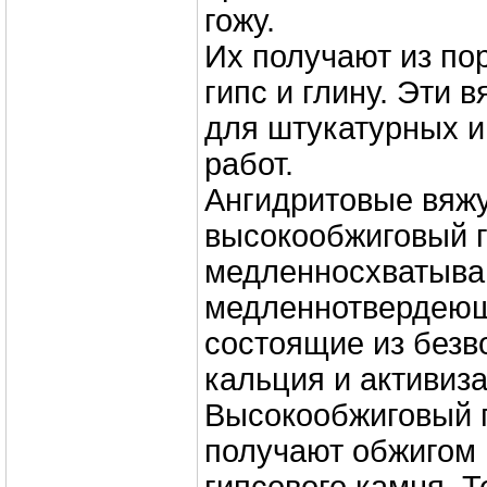
гожу.
Их получают из по
гипс и глину. Эти 
для штукатурных 
работ.
Ангидритовые вяж
высокообжиговый г
медленносхватыв
медленнотвердею
состоящие из безв
кальция и активиз
Высокообжиговый г
получают обжигом 