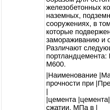
железобетонных ко
наземных, подзем
сооружениях, в том
которые подверже
замораживанию и 
Различают следую
портландцемента: 
М600.
|Наименование |Ма
прочности при |Пр
|
|цемента |цемента|
сжатии, МПа в |