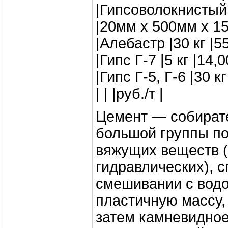
|Гипсоволокнистый
|20мм x 500мм x 15
|Алебастр |30 кг |55
|Гипс Г-7 |5 кг |14,0
|Гипс Г-5, Г-6 |30 кг
| | |руб./т |
Цемент — собират
большой группы п
вяжущих веществ 
гидравлических), 
смешивании с вод
пластичную массу
затем камневидное