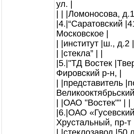
ул. |
| | |Ломоносова, д.1
|4.|“Саратовский |4
Московское |
| |институт |ш., д.2 
| |стекла” | |
|5.|"ТД Востек |Тве
Фировский р-н, |
| |представитель |п
Великооктябрьский.
| |ОАО "Востек"" | |
|6.|ОАО «Гусевский
Хрустальный, пр-т 
| |стеклозавод |50