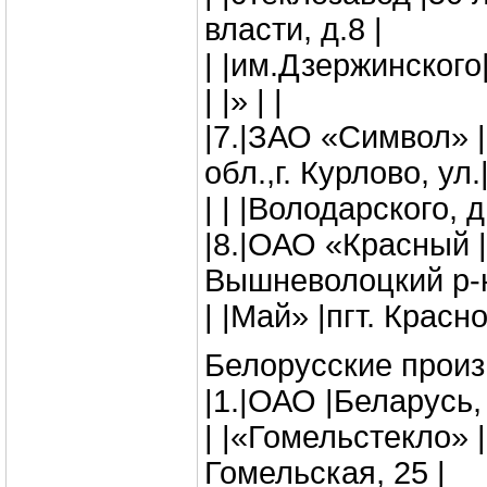
власти, д.8 |
| |им.Дзержинского|
| |» | |
|7.|ЗАО «Символ» 
обл.,г. Курлово, ул.
| | |Володарского, д
|8.|ОАО «Красный |
Вышневолоцкий р-н
| |Май» |пгт. Красн
Белорусские произ
|1.|ОАО |Беларусь, г
| |«Гомельстекло» 
Гомельская, 25 |