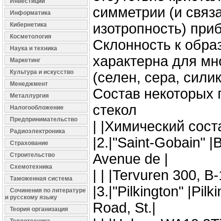
Инвестиции
симметрии (и связ
Информатика
изотропность) при
Кибернетика
Косметология
Склонность к обра
Наука и техника
характерна для мн
Маркетинг
Культура и искусство
(селен, сера, силик
Менеджмент
Состав некоторых
Металлургия
стекол
Налогообложение
Предпринимательство
| |Химический соста
Радиоэлектроника
|2.|"Saint-Gobain" |
Страхование
Avenue de |
Строительство
Схемотехника
| | |Tervuren 300, B-
Таможенная система
|3.|"Pilkington" |Pilk
Сочинения по литературе
и русскому языку
Road, St.|
Теория организация