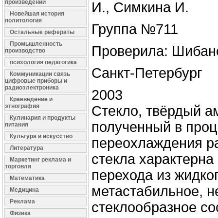
произведений
И., Симкина И.
Новейшая история
политология
Группа №711
Остальные рефераты
Промышленность
Проверила: Шибано
производство
психология педагогика
Санкт-Петербург
Коммуникации связь
цифровые приборы и
радиоэлектроника
2003
Краеведение и
этнография
Стекло, твёрдый 
Кулинария и продукты
полученный в проц
питания
Культура и искусство
переохлаждения р
Литература
стекла характерна
Маркетинг реклама и
торговля
перехода из жидко
Математика
метастабильное, н
Медицина
Реклама
стеклообразное со
Физика