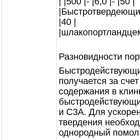
| |500 |- |6,0 |- |50 |
|Быстротвердеющий 
|40 |
|шлакопортландцемен
Разновидности по
Быстродействующи
получается за сче
содержания в клин
быстродействующи
и С3А. Для ускоре
твердения необход
однородный помол