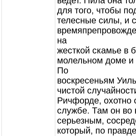
ведет. Пила она то
для того, чтобы п
телесные силы, и
времяпрепровожде
на
жесткой скамье в 
молельном доме и 
По
воскресеньям Уиль
чистой случайност
Ричфорде, охотно 
службе. Там он во 
серьезным, сосред
который, по правде