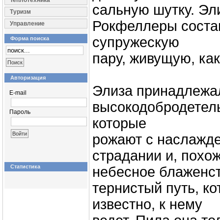
Теплотехника
сальную шутку. Эл
Туризм
Рокфеллеры соста
Управление
супружескую
Форма поиска
пару, живущую, как
Авторизация
Элиза принадлежал
E-mail
высокодобродетел
Пароль
которые
рожают с наслажде
страдании и, похо
Статистика
небесное блаженст
тернистый путь, ко
известно, к нему