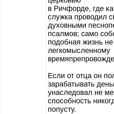
церковью
в Ричфорде, где к
служка проводил с
духовными песноп
псалмов; само соб
подобная жизнь не
легкомысленному
времяпрепровожде
Если от отца он по
зарабатывать деньг
унаследовал не м
способность никогд
попусту.