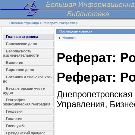
Главная страница
>
Реферат: Рокфеллер
Последние новости
Главная страница
Новости
Банковское дело
Безопасность
Реферат: Р
жизнедеятельности
Биология
Биржевое дело
Реферат: Р
Ботаника и сельское хоз-
во
Бухгалтерский учет и
Днепропетровская
аудит
География
Управления, Бизне
экономическая география
Геодезия
Геология
Госслужба
Гражданский процесс