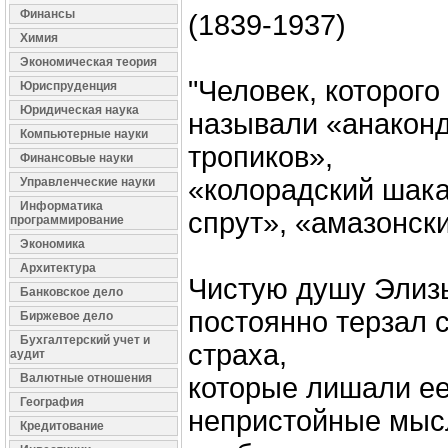
Финансы
(1839-1937)
Химия
Экономическая теория
"Человек, которог
Юриспруденция
Юридическая наука
называли «анаконд
Компьютерные науки
тропиков»,
Финансовые науки
«колорадский шака
Управленческие науки
Информатика
спрут», «амазонски
программирование
Экономика
Архитектура
Чистую душу Элиз
Банковское дело
постоянно терзал с
Биржевое дело
Бухгалтерский учет и
страха,
аудит
Валютные отношения
которые лишали ее
География
непристойные мысл
Кредитование