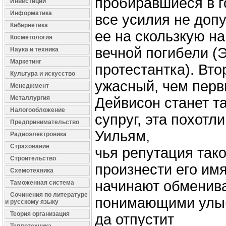
пробиравшиеся в г
Инвестиции
Информатика
все усилия не допу
Кибернетика
ее на скользкую н
Косметология
вечной погибели (
Наука и техника
Маркетинг
протестантка). Вто
Культура и искусство
ужасный, чем пер
Менеджмент
Металлургия
Дейвисон станет та
Налогообложение
супруг, эта похотл
Предпринимательство
Уильям,
Радиоэлектроника
Страхование
чья репутация тако
Строительство
произнести его имя
Схемотехника
начинают обменив
Таможенная система
Сочинения по литературе
понимающими улыб
и русскому языку
Теория организация
да отпустит