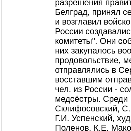
разрешения правит
Белград, принял с
и возглавил войско
России создавалис
комитеты". Они со
них закупалось во
продовольствие, м
отправлялись в С
восставшим отправ
чел. из России - с
медсёстры. Среди 
Склифосовский, С.
Г.И. Успенский, ху
Поленов, К.Е. Мако