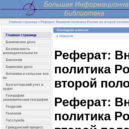
Главная страница
>
Реферат: Внешняя политика России во второй половин
Последние новости
Главная страница
Новости
Банковское дело
Безопасность
Реферат: В
жизнедеятельности
Биология
политика Ро
Биржевое дело
Ботаника и сельское хоз-
во
второй поло
Бухгалтерский учет и
аудит
География
Реферат: В
экономическая география
Геодезия
политика Ро
Геология
Госслужба
Гражданский процесс