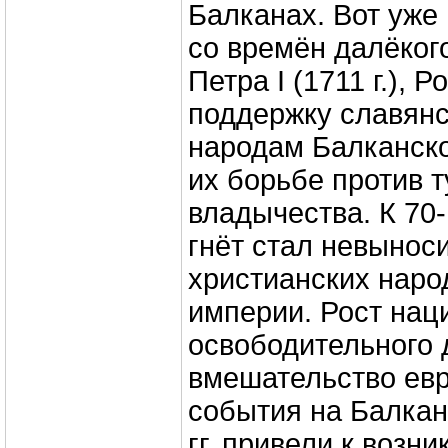
Балканах. Вот уже 
со времён далёког
Петра I (1711 г.), 
поддержку славян
народам Балканско
их борьбе против т
владычества. К 70-м
гнёт стал невынос
христианских нар
империи. Рост нац
освободительного 
вмешательство евр
события на Балкан
гг. привели к возн