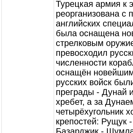
Турецкая армия к 
реорганизована с
английских специа
была оснащена н
стрелковым оружие
превосходил русск
численности кораб
оснащён новейшим
русских войск был
преграды - Дунай 
хребет, а за Дунае
четырёхугольник 
крепостей: Рущук -
Базарджик - Шумла