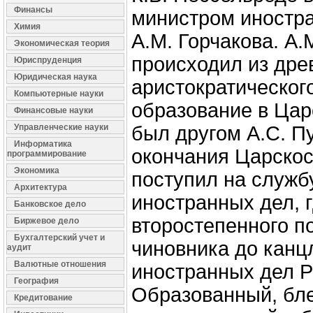
Финансы
министром иностр
Химия
А.М. Горчакова. А.
Экономическая теория
происходил из дре
Юриспруденция
Юридическая наука
аристократическог
Компьютерные науки
образование в Цар
Финансовые науки
Управленческие науки
был другом А.С. П
Информатика
окончания Царскос
программирование
Экономика
поступил на служб
Архитектура
иностранных дел, 
Банковское дело
второстепенного п
Биржевое дело
Бухгалтерский учет и
чиновника до канц
аудит
Валютные отношения
иностранных дел Р
География
Образованный, бл
Кредитование