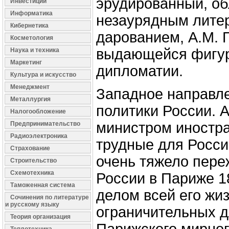
эрудированный, о
Инвестиции
Информатика
незаурядным лите
Кибернетика
дарованием, А.М. 
Косметология
выдающейся фигур
Наука и техника
Маркетинг
дипломатии.
Культура и искусство
Менеджмент
Западное направл
Металлургия
политики России. А
Налогообложение
министром иностра
Предпринимательство
Радиоэлектроника
трудные для Росси
Страхование
очень тяжело пере
Строительство
Схемотехника
России в Париже 1
Таможенная система
делом всей его жи
Сочинения по литературе
и русскому языку
ограничительных д
Теория организация