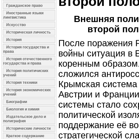
второй поло
Гражданское право
Иностранные языки
Внешняя поли
лингвистика
Искусство
второй пол
Историческая личность
История
После поражения 
История государства и
войны ситуация в 
права
История отечественного
коренным образом.
государства и права
История политичиских
сложился антиросс
учений
Крымская система -
История техники
История экономических
Австрии и Франци
учений
Биографии
системы стало сох
Биология и химия
политической изол
Издательское дело и
полиграфия
поддержание её во
Исторические личности
стратегической сл
Краткое содержание