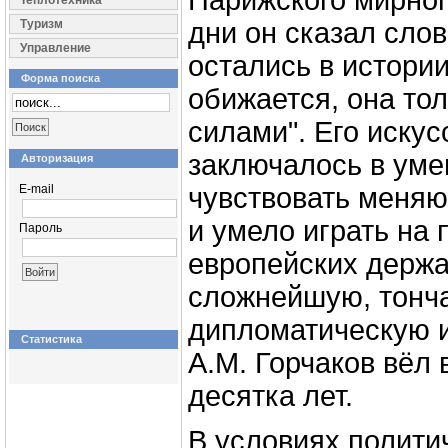
Парижского мирног
Теплотехника
Туризм
дни он сказал слов
Управление
остались в истории
Форма поиска
обижается, она тол
силами". Его искус
заключалось в уме
Авторизация
E-mail
чувствовать меня
и умело играть на
Пароль
европейских держа
сложнейшую, тон
дипломатическую и
Статистика
А.М. Горчаков вёл 
десятка лет.
В условиях полити