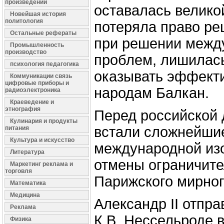
произведений
оставалась велико
Новейшая история
политология
потеряла право р
Остальные рефераты
при решении межд
Промышленность
производство
проблем, лишилас
психология педагогика
оказывать эффект
Коммуникации связь
цифровые приборы и
народам Балкан.
радиоэлектроника
Краеведение и
этнография
Перед российской
Кулинария и продукты
встали сложнейшие
питания
Культура и искусство
международной из
Литература
отмены ограничите
Маркетинг реклама и
торговля
Парижского мирног
Математика
Медицина
Александр II отпра
Реклама
К.В. Нессельроде в
Физика