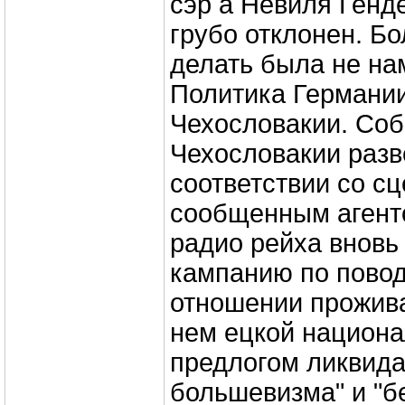
сэр а Невиля Генд
грубо отклонен. Б
делать была не на
Политика Германии
Чехословакии. Соб
Чехословакии разв
соответствии со с
сообщенным агенто
радио рейха внов
кампанию по повод
отношении прожив
нем ецкой национа
предлогом ликвида
большевизма" и "б