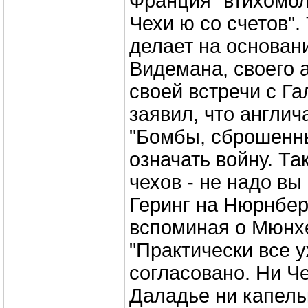
Франция "втихомол
Чехи ю со счетов".
делает на основан
Видемана, своего 
своей встречи с Г
заявил, что англич
"Бомбы, сброшенны
означать войну. Та
чехов - не надо вы
Геринг на Нюрнбер
вспоминая о Мюнхе
"Практически все 
согласовано. Ни Ч
Даладье ни капель