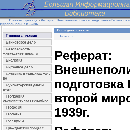
Главная страница
>
Реферат: Внешнеполитическая подготовка Германии к
мировой войне в 1939г.
Последние новости
Главная страница
Новости
Банковское дело
Безопасность
Реферат:
жизнедеятельности
Биология
Внешнеполи
Биржевое дело
Ботаника и сельское хоз-
во
подготовка 
Бухгалтерский учет и
аудит
второй мир
География
экономическая география
Геодезия
1939г.
Геология
Госслужба
Гражданский процесс