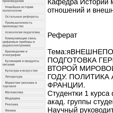
Кафедра Истории 
произведений
Новейшая история
отношений и внешн
политология
Остальные рефераты
Промышленность
производство
психология педагогика
Реферат
Коммуникации связь
цифровые приборы и
радиоэлектроника
Тема:яВНЕШНЕП
Краеведение и
этнография
ПОДГОТОВКА ГЕ
Кулинария и продукты
питания
ВТОРОЙ МИРОВОЙ
Культура и искусство
ГОДУ. ПОЛИТИКА 
Литература
Маркетинг реклама и
ФРАНЦИИ.
торговля
Студентки 1 курса
Математика
Медицина
акад. группы студе
Реклама
Научный руководит
Физика