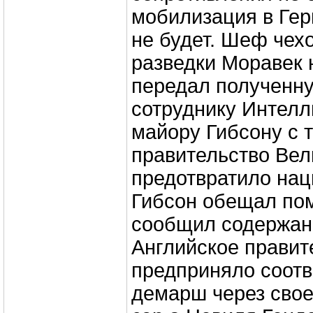
мобилизация в Гер
не будет. Шеф чех
разведки Моравек
передал полученн
сотруднику Интелл
майору Гибсону с 
правительство Вел
предотвратило нац
Гибсон обещал пом
сообщил содержани
Английское правит
предприняло соот
демарш через свое