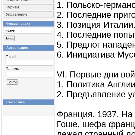
Теплотехника
1. Польско-германс
Туризм
2. Последние приго
Управление
3. Позиция Италии
Форма поиска
4. Последние попы
5. Предлог нападе
Авторизация
6. Инициатива Мус
E-mail
Пароль
VI. Первые дни во
1. Политика Англи
2. Предъявление у
Статистика
Франция. 1937. На
Гоше, шефа францу
лежал странный до