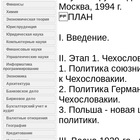
Москва, 1994 г.
Финансы
Химия
ПЛАН
Экономическая теория
Юриспруденция
Юридическая наука
I. Введение.
Компьютерные науки
Финансовые науки
II. Этап 1. Чехосло
Управленческие науки
Информатика
1. Политика союзн
программирование
к Чехословакии.
Экономика
Архитектура
2. Политика Герма
Банковское дело
Чехословакии.
Биржевое дело
Бухгалтерский учет и
3. Польша - новая
аудит
политики.
Валютные отношения
География
Кредитование