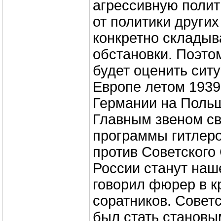
агрессивную полит
от политики других
конкретно склады
обстановки. Поэто
будет оценить сит
Европе летом 1939
Германии на Польш
Главным звеном св
программы гитлер
против Советского
России станут наше
говорил фюрер в к
соратников. Совет
был стать становы