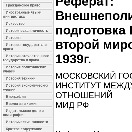
Реферат:
Гражданское право
Внешнеполи
Иностранные языки
лингвистика
Искусство
подготовка 
Историческая личность
История
второй мир
История государства и
права
1939г.
История отечественного
государства и права
История политичиских
учений
МОСКОВСКИЙ ГО
История техники
ИНСТИТУТ МЕЖД
История экономических
учений
ОТНОШЕНИЙ
Биографии
МИД РФ
Биология и химия
Издательское дело и
полиграфия
Исторические личности
Краткое содержание