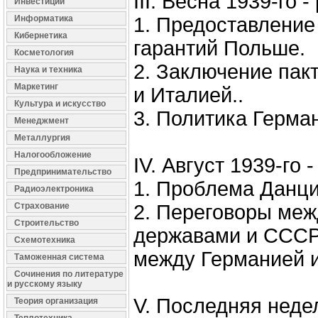
III. Весна 1939-го 
Инвестиции
Информатика
1. Предоставление
Кибернетика
гарантий Польше.
Косметология
2. Заключение пак
Наука и техника
Маркетинг
и Италией..
Культура и искусство
3. Политика Герма
Менеджмент
Металлургия
Налогообложение
IV. Август 1939-го -
Предпринимательство
1. Проблема Данци
Радиоэлектроника
Страхование
2. Переговоры ме
Строительство
державами и СССР
Схемотехника
между Германией 
Таможенная система
Сочинения по литературе
и русскому языку
V. Последняя неде
Теория организация