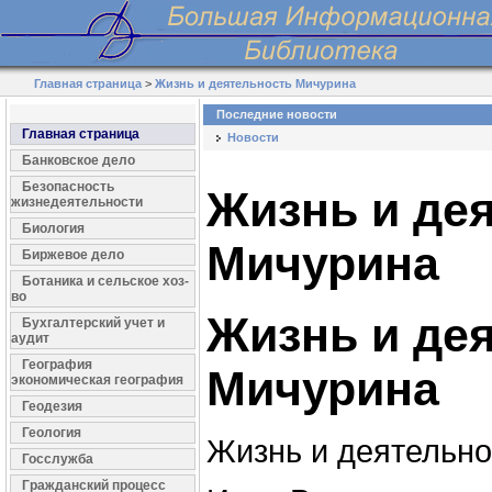
Главная страница
>
Жизнь и деятельность Мичурина
Последние новости
Главная страница
Новости
Банковское дело
Безопасность
Жизнь и де
жизнедеятельности
Биология
Мичурина
Биржевое дело
Ботаника и сельское хоз-
во
Жизнь и де
Бухгалтерский учет и
аудит
География
Мичурина
экономическая география
Геодезия
Геология
Жизнь и деятельно
Госслужба
Гражданский процесс