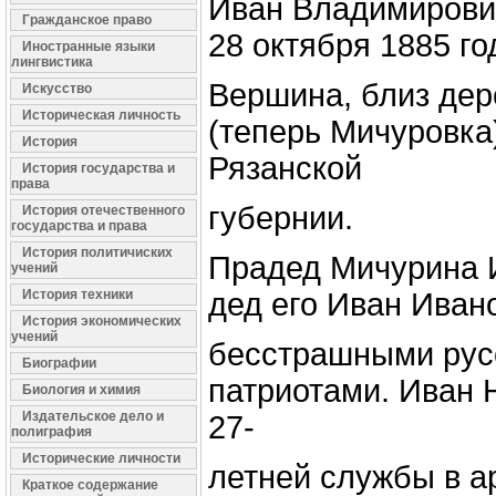
Иван Владимирови
Гражданское право
28 октября 1885 го
Иностранные языки
лингвистика
Вершина, близ дер
Искусство
Историческая личность
(теперь Мичуровка
История
Рязанской
История государства и
права
губернии.
История отечественного
государства и права
История политичиских
Прадед Мичурина 
учений
История техники
дед его Иван Иван
История экономических
учений
бесстрашными рус
Биографии
патриотами. Иван 
Биология и химия
Издательское дело и
27-
полиграфия
Исторические личности
летней службы в а
Краткое содержание