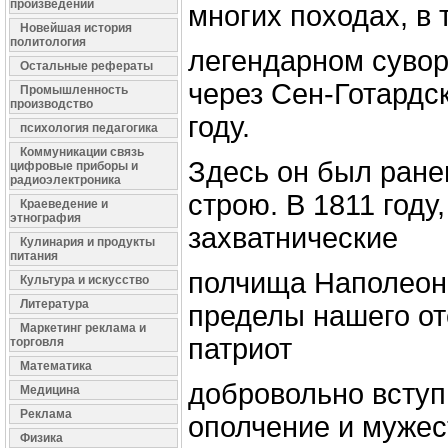
произведений
многих походах, в 
Новейшая история
политология
легендарном суво
Остальные рефераты
через Сен-Готардс
Промышленность
производство
году.
психология педагогика
Коммуникации связь
Здесь он был ранен
цифровые приборы и
радиоэлектроника
строю. В 1811 году,
Краеведение и
этнография
захватнические
Кулинария и продукты
питания
полчища Наполеона
Культура и искусство
Литература
пределы нашего от
Маркетинг реклама и
патриот
торговля
Математика
добровольно вступ
Медицина
Реклама
ополчение и мужес
Физика