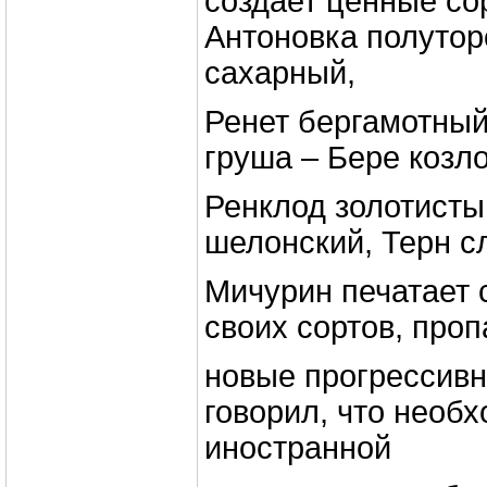
создает ценные со
Антоновка полутор
сахарный,
Ренет бергамотный
груша – Бере козло
Ренклод золотисты
шелонский, Терн сл
Мичурин печатает 
своих сортов, про
новые прогрессивн
говорил, что необ
иностранной