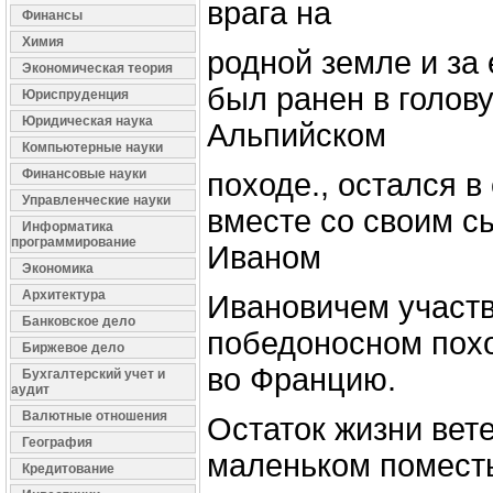
врага на
Финансы
Химия
родной земле и за
Экономическая теория
был ранен в голову,
Юриспруденция
Юридическая наука
Альпийском
Компьютерные науки
Финансовые науки
походе., остался в 
Управленческие науки
вместе со своим 
Информатика
программирование
Иваном
Экономика
Архитектура
Ивановичем участв
Банковское дело
победоносном похо
Биржевое дело
во Францию.
Бухгалтерский учет и
аудит
Валютные отношения
Остаток жизни вет
География
маленьком помест
Кредитование