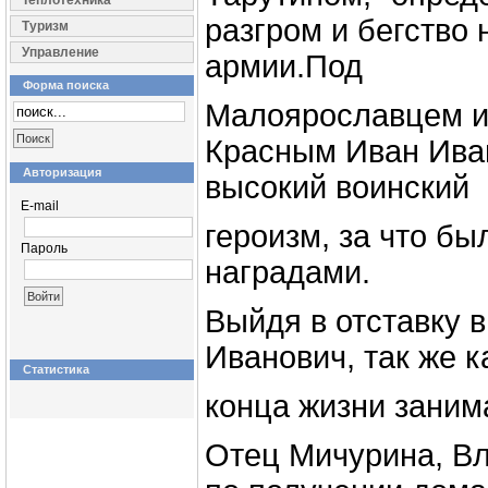
Теплотехника
разгром и бегство
Туризм
Управление
армии.Под
Форма поиска
Малоярославцем и
Красным Иван Ива
Авторизация
высокий воинский
E-mail
героизм, за что бы
Пароль
наградами.
Выйдя в отставку в
Иванович, так же ка
Статистика
конца жизни заним
Отец Мичурина, В