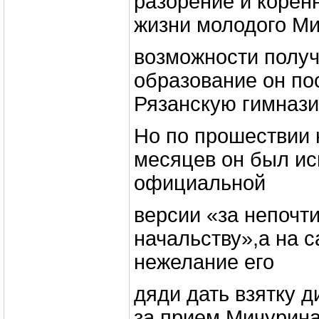
разорение и корен
жизни молодого М
возможности полу
образование он по
Рязанскую гимнази
Но по прошествии 
месяцев он был ис
официальной
версии «за непочти
начальству»,а на 
нежелание его
дяди дать взятку д
за прием Мичурина