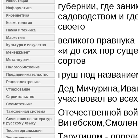
Инвестиции
губернии, где зан
Информатика
садоводством и где
Кибернетика
Косметология
своего
Наука и техника
Маркетинг
великого правнука
Культура и искусство
«и до сих пор суще
Менеджмент
сортов
Металлургия
Налогообложение
груш под названи
Предпринимательство
Радиоэлектроника
Дед Мичурина,Ива
Страхование
участвовал во все
Строительство
Схемотехника
Отечественной вой
Таможенная система
Сочинения по литературе
Витебском,Смолен
и русскому языку
Теория организация
Тарутином,- опред