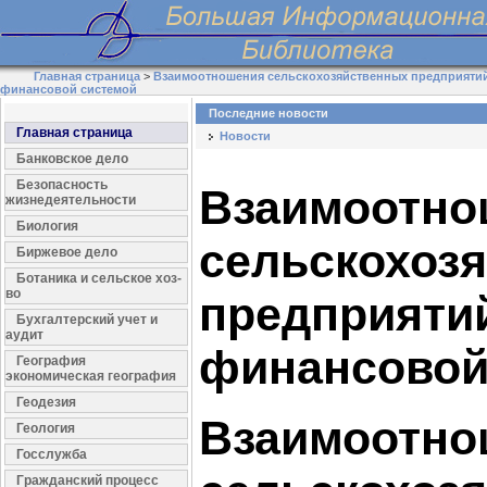
Главная страница
>
Взаимоотношения сельскохозяйственных предприятий
финансовой системой
Последние новости
Главная страница
Новости
Банковское дело
Безопасность
Взаимоотно
жизнедеятельности
Биология
сельскохоз
Биржевое дело
Ботаника и сельское хоз-
во
предприяти
Бухгалтерский учет и
аудит
финансовой
География
экономическая география
Геодезия
Взаимоотно
Геология
Госслужба
Гражданский процесс