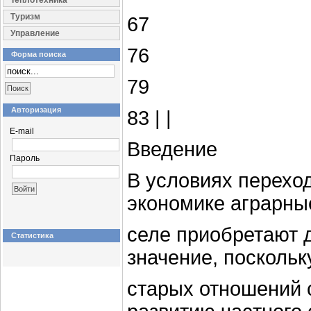
Теплотехника
Туризм
67
Управление
76
Форма поиска
79
Авторизация
83 | |
E-mail
Введение
Пароль
В условиях перехо
экономике аграрны
селе приобретают 
Статистика
значение, поскольк
старых отношений 