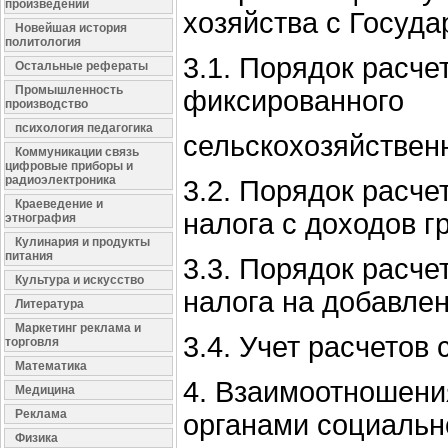
произведений
хозяйства с Госуд
Новейшая история
политология
3.1. Порядок расче
Остальные рефераты
Промышленность
фиксированного
производство
психология педагогика
сельскохозяйствен
Коммуникации связь
цифровые приборы и
радиоэлектроника
3.2. Порядок расче
Краеведение и
налога с доходов г
этнография
Кулинария и продукты
питания
3.3. Порядок расче
Культура и искусство
налога на добавле
Литература
Маркетинг реклама и
3.4. Учет расчетов
торговля
Математика
4. Взаимоотношени
Медицина
Реклама
органами социальн
Физика