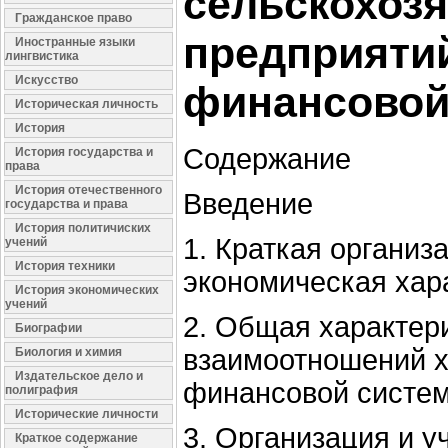
сельскохоз
Гражданское право
предприяти
Иностранные языки
лингвистика
Искусство
финансовой
Историческая личность
История
Содержание
История государства и
права
История отечественного
Введение
государства и права
История политичиских
1. Краткая организ
учений
История техники
экономическая хар
История экономических
учений
2. Общая характер
Биографии
взаимоотношений х
Биология и химия
Издательское дело и
финансовой систе
полиграфия
Исторические личности
3. Организация и 
Краткое содержание