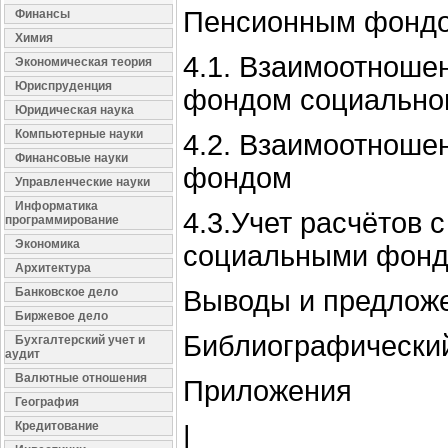
Пенсионным фонд
Финансы
Химия
4.1. Взаимоотношен
Экономическая теория
Юриспруденция
фондом социальног
Юридическая наука
Компьютерные науки
4.2. Взаимоотноше
Финансовые науки
фондом
Управленческие науки
Информатика
4.3.Учет расчётов 
программирование
Экономика
социальными фон
Архитектура
Банковское дело
Выводы и предлож
Биржевое дело
Библиографический
Бухгалтерский учет и
аудит
Валютные отношения
Приложения
География
Кредитование
|