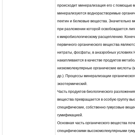
происходит минерализация его с помощью м
минерализуются воднорастворимые органиче
пектин и белковые вещества. Значительно 
при разложении которой освобождается лиг
к микробиологическому расщеплению. Коне
первичного органического вещества являют
нитраты, фосфаты, в анаэробных условиях Н
накапливаются в качестве продуктов метаб
низкомолекулярные органические кислоты (м
др.). Процессы минерализации органическог
экзотермический.
Часть продуктов биологического разложения
вещества превращается в особую группу в
специфические, собственно гумусовые веще
гумификацией.
Основная часть органического вещества по
специфическими высокомолекулярными гум