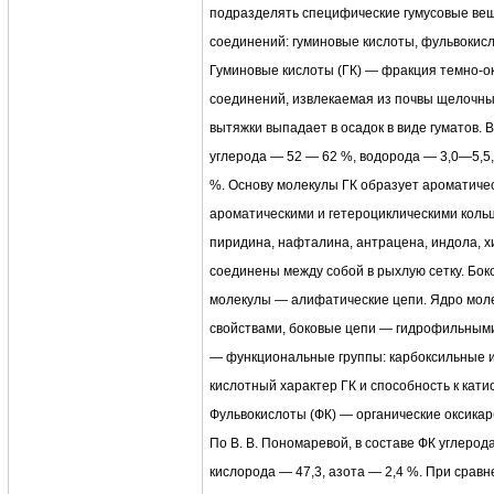
подразделять специфические гумусовые вещ
соединений: гуминовые кислоты, фульвокисл
Гуминовые кислоты (ГК) — фракция темно-
соединений, извлекаемая из почвы щелочны
вытяжки выпадает в осадок в виде гуматов. 
углерода — 52 — 62 %, водорода — 3,0—5,5
%. Основу молекулы ГК образует ароматиче
ароматическими и гетероциклическими коль
пиридина, нафталина, антрацена, индола, х
соединены между собой в рыхлую сетку. Бо
молекулы — алифатические цепи. Ядро мол
свойствами, боковые цепи — гидрофильными
— функциональные группы: карбоксильные 
кислотный характер ГК и способность к кати
Фульвокислоты (ФК) — органические оксика
По В. В. Пономаревой, в составе ФК углерод
кислорода — 47,3, азота — 2,4 %. При срав