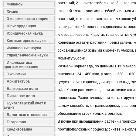
растений; 2 — листостебельные; 3 — корне
Финансы
стерней злаков, частями стеблей, листьев и
Химия
Экономическая теория
растений, которые остаются в поле после у
Юриспруденция
части растений включают корневища, столо
Юридическая наука
клевера, люцерны и других трав, остатки клу
Компьютерные науки
Корневые остатки растений представлены 
Финансовые науки
сохранившимися живыми к моменту уборки, 
Управленческие науки
моменту уборки.
Информатика
Размеры корнепада, по данным Т. И. Макаров
программирование
Экономика
пшеницы 124—480 кг/га, у овса — 330 — 620 
Архитектура
гумуса за счет корнепада и корневых выдел
Банковское дело
кг/га. Корни растения еще при их жизни акт
Биржевое дело
процессах. Разветвляясь, они контактируют
Бухгалтерский учет и
самым способствуют равномерному распред
аудит
образованию структурных агрегатов.
Валютные отношения
В почве при выращивании растений происх
География
Кредитование
противоположных процесса: синтез, накопле