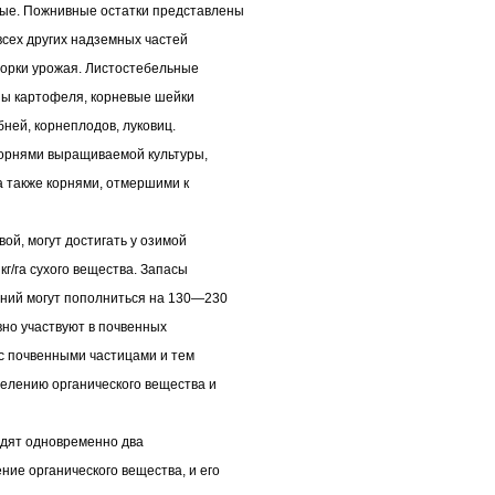
вые. Пожнивные остатки представлены
 всех других надземных частей
борки урожая. Листостебельные
ны картофеля, корневые шейки
бней, корнеплодов, луковиц.
корнями выращиваемой культуры,
а также корнями, отмершими к
ой, могут достигать у озимой
кг/га сухого вещества. Запасы
ений могут пополниться на 130—230
ивно участвуют в почвенных
 с почвенными частицами и тем
елению органического вещества и
одят одновременно два
ние органического вещества, и его