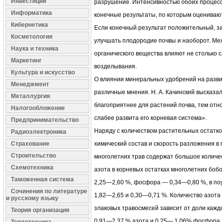
Инвестиции
разрушение. Интенсивностью обоих процес
Информатика
конечные результаты, по которым оценивают
Кибернетика
Если конечный результат положительный, за
Косметология
улучшать плодородие почвы и наоборот. Ме
Наука и техника
органического вещества влияют не столько с
Маркетинг
возделывания.
Культура и искусство
О влиянии минеральных удобрений на разв
Менеджмент
различные мнения. Н. А. Качинский высказа
Металлургия
благоприятнее для растений почва, тем отн
Налогообложение
слабее развита его корневая система».
Предпринимательство
Наряду с количеством растительных остатко
Радиоэлектроника
Страхование
химический состав и скорость разложения в 
Строительство
многолетних трав содержат большое количе
Схемотехника
азота в корневых остатках многолетних боб
Таможенная система
2,25—2,60 %, фосфора — 0,34—0,80 %, в по
Сочинения по литературе
1,82—2,65 и 0,30—0,71 %. Количество азота
и русскому языку
злаковых травосмесей зависит от доли кажд
Теория организация
0,91—2,37 % азота и 0,25— 1,06% фосфора,