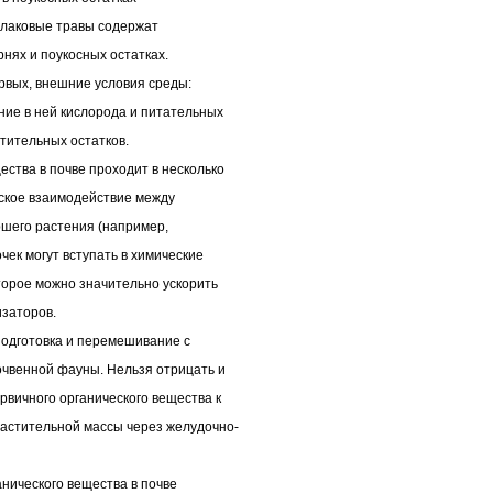
Злаковые травы содержат
нях и поукосных остатках.
ервых, внешние условия среды:
ние в ней кислорода и питательных
стительных остатков.
ства в почве проходит в несколько
еское взаимодействие между
шего растения (например,
ек могут вступать в химические
оторое можно значительно ускорить
изаторов.
подготовка и перемешивание с
очвенной фауны. Нельзя отрицать и
вичного органического вещества к
астительной массы через желудочно-
нического вещества в почве