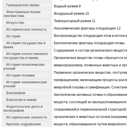
Гражданское право
Водный режим 9
Иностранные языки
Воздушный режим 10
лингвистика
Температурный режим 11
Искусство
Агрохимические факторы плодородия 12
Историческая личность
Воспроизводство плодородия почв в интенс
История
История государства и
Биологические факторы плодородия почвы
права
Содержание и состав органического вещест
История отечественного
государства и права
Органическое вещество почвы образуется из
История политичиских
микроорганизмов, почвенных животных и пр
учений
Первичное органическое вещество, поступив
История техники
превращениям, включающим процессы разло
История экономических
учений
микробной плазмы и гумификации. Сочетани
Биографии
биологически активных почвах к образовани
Биология и химия
веществ, состоящей из малоразложившихся 
Издательское дело и
сохранившейся первоначальной структурой
полиграфия
органических и животных остатков (например
Исторические личности
Краткое содержание
веществ, образовавшихся путем микробного 