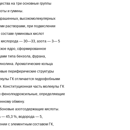
ества на три основные группы
оты и гумины.
окрашенных, высокомолекулярных
ми растворами, при подкислении
В составе гуминовых кислот
, кислорода — 30—33, азота — 3— 5
ское ядро, сформированное
цами типа бензола, фурана,
инолина. Ароматические кольца
ковые периферические структуры
екулы ГК отличается гидрофобными
. Конституционная часть молекулы ГК
и фенолгидроксильные, определяющие
онному обмену.
рбоновые азотсодержащие кислоты.
а — 45,3 %, водорода — 5,
нении с элементным составом ГК,