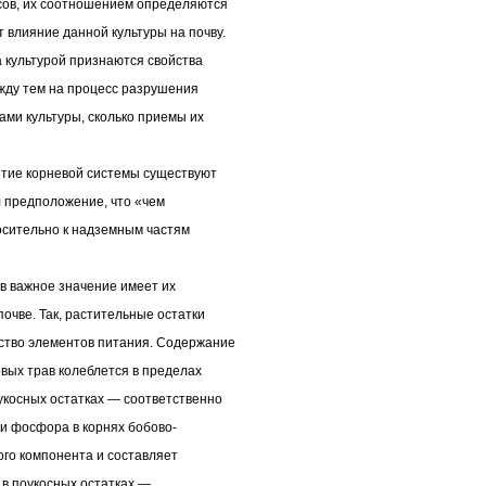
сов, их соотношением определяются
 влияние данной культуры на почву.
 культурой признаются свойства
жду тем на процесс разрушения
ами культуры, сколько приемы их
итие корневой системы существуют
л предположение, что «чем
осительно к надземным частям
в важное значение имеет их
почве. Так, растительные остатки
ство элементов питания. Содержание
овых трав колеблется в пределах
укосных остатках — соответственно
 и фосфора в корнях бобово-
ого компонента и составляет
 в поукосных остатках —