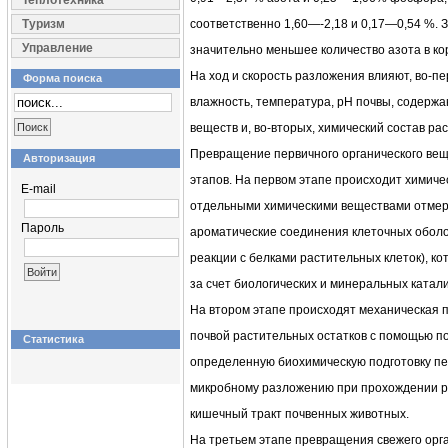
Теплотехника
Туризм
соответственно 1,60—-2,18 и 0,17—0,54 %. 
Управление
значительно меньшее количество азота в кор
На ход и скорость разложения влияют, во-п
Форма поиска
влажность, температура, рН почвы, содержа
веществ и, во-вторых, химический состав ра
Превращение первичного органического веще
Авторизация
этапов. На первом этапе происходит химич
E-mail
отдельными химическими веществами отмер
Пароль
ароматические соединения клеточных оболоч
реакции с белками растительных клеток), к
за счет биологических и минеральных катал
На втором этапе происходят механическая 
почвой растительных остатков с помощью п
Статистика
определенную биохимическую подготовку пер
микробному разложению при прохождении р
кишечный тракт почвенных животных.
На третьем этапе превращения свежего орга