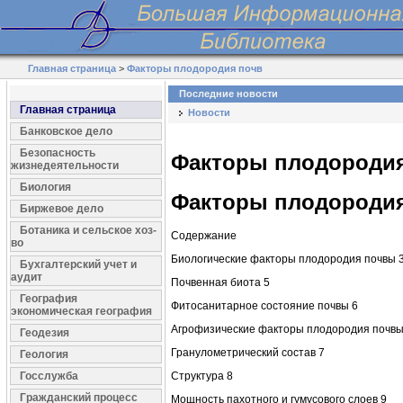
Главная страница
>
Факторы плодородия почв
Последние новости
Главная страница
Новости
Банковское дело
Безопасность
Факторы плодородия
жизнедеятельности
Биология
Факторы плодородия
Биржевое дело
Ботаника и сельское хоз-
Содержание
во
Биологические факторы плодородия почвы 
Бухгалтерский учет и
аудит
Почвенная биота 5
География
Фитосанитарное состояние почвы 6
экономическая география
Агрофизические факторы плодородия почвы
Геодезия
Гранулометрический состав 7
Геология
Госслужба
Структура 8
Гражданский процесс
Мощность пахотного и гумусового слоев 9