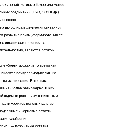
соединений, которые более или менее
ьных соединений (Н2О, СО2 и др.)
ых веществ.
ергию солнца в химически связанной
ля развития почвы, формирования ее
го органического вещества,
тительностью, являются остатки
ле уборки урожая, в то время как
вносят в почву периодически. Во-
 на их внесение. В-третьих,
чве наиболее равномерно. В них
еобходимые растениям и животным.
 части урожаев полевых культур
надземные и корневые остатки
еские удобрения.
уппы: 1 — пожнивные остатки