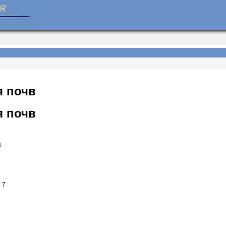
 почв
 почв
3
 7