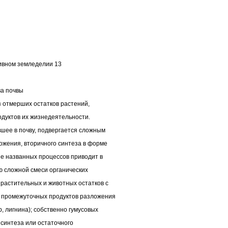
ивном земледелии 13
ва почвы
 отмерших остатков растений,
одуктов их жизнедеятельности.
шее в почву, подвергается сложным
жения, вторичного синтеза в форме
е названных процессов приводит в
ю сложной смеси органических
растительных и животных остатков с
; промежуточных продуктов разложения
, лигнина); собственно гумусовых
синтеза или остаточного