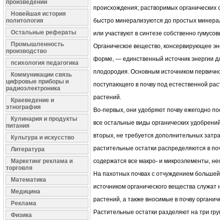
произведений
происхождения; растворимых органических 
Новейшая история
политология
быстро минерализуются до простых минерал
Остальные рефераты
или участвуют в синтезе собственно гумусов
Промышленность
Органическое вещество, консервирующее эн
производство
форме, — единственный источник энергии д
психология педагогика
плодородия. Основным источником первично
Коммуникации связь
цифровые приборы и
поступающего в почву под естественной рас
радиоэлектроника
растений.
Краеведение и
этнография
Во-первых, они удобряют почву ежегодно пос
Кулинария и продукты
все остальные виды органических удобрений 
питания
вторых, не требуется дополнительных затрат
Культура и искусство
растительные остатки распределяются в по
Литература
Маркетинг реклама и
содержатся все макро- и микроэлементы, н
торговля
На пахотных почвах с отчуждением большей
Математика
источником органического вещества служат 
Медицина
растений, а также вносимые в почву органич
Реклама
Растительные остатки разделяют на три гр
Физика