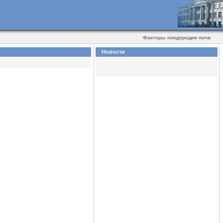
Факторы плодородия почв
Новости