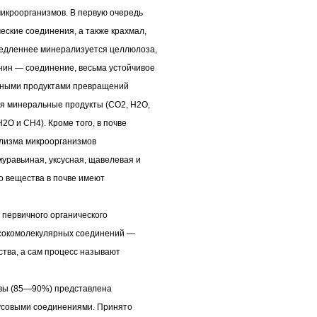
икроорганизмов. В первую очередь
ские соединения, а также крахмал,
медленнее минерализуется целлюлоза,
нин — соединение, весьма устойчивое
чными продуктами превращений
ся минеральные продукты (СО2, Н2О,
2O и СН4). Кроме того, в почве
олизма микроорганизмов
уравьиная, уксусная, щавелевая и
о вещества в почве имеют
 первичного органического
ысокомолекулярных соединений —
ства, а сам процесс называют
чвы (85—90%) представлена
усовыми соединениями. Принято