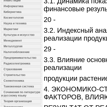
3.1. Динамика пок
Инвестиции
Информатика
финансовые резуль
Кибернетика
20 -
Косметология
Наука и техника
3.2. Индексный ана
Маркетинг
Культура и искусство
реализации продукц
Менеджмент
Металлургия
29 -
Налогообложение
3.3. Влияние осно
Предпринимательство
Радиоэлектроника
реализации
Страхование
Строительство
продукции растение
Схемотехника
Таможенная система
4. ЭКОНОМИКО-С
Сочинения по литературе
ФАКТОРОВ, ВЛИ
и русскому языку
Теория организация