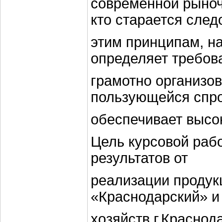
современной рыноч
кто старается след
этим принципам, н
определяет требов
грамотно организо
пользующейся спр
обеспечивает высо
Цель курсовой раб
результатов от
реализации продук
«Краснодарский» и
хозяйств г.Краснод