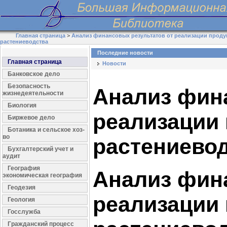
Главная страница
>
Анализ финансовых результатов от реализации прод
растениеводства
Последние новости
Главная страница
Новости
Банковское дело
Безопасность
Анализ фин
жизнедеятельности
Биология
реализации
Биржевое дело
Ботаника и сельское хоз-
во
растениево
Бухгалтерский учет и
аудит
География
Анализ фин
экономическая география
Геодезия
реализации
Геология
Госслужба
Гражданский процесс