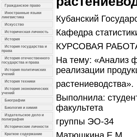
растениево
Гражданское право
Иностранные языки
Кубанский Государ
лингвистика
Искусство
Кафедра статистик
Историческая личность
История
КУРСОВАЯ РАБОТ
История государства и
права
На тему: «Анализ 
История отечественного
государства и права
реализации продук
История политичиских
учений
растениеводства».
История техники
История экономических
учений
Выполнила: студент
Биографии
факультета
Биология и химия
Издательское дело и
группы ЭО-34
полиграфия
Исторические личности
Матюшкина Е.М.
Краткое содержание