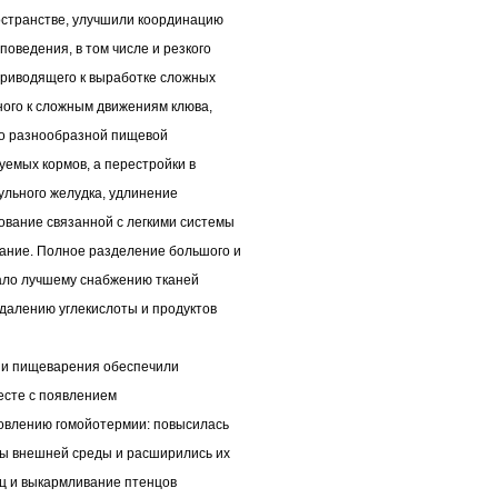
остранстве, улучшили координацию
оведения, в том числе и резкого
приводящего к выработке сложных
ого к сложным движениям клюва,
ло разнообразной пищевой
емых кормов, а перестройки в
ульного желудка, удлинение
ование связанной с легкими системы
ние. Полное разделение большого и
ало лучшему снабжению тканей
далению углекислоты и продуктов
 и пищеварения обеспечили
есте с появлением
овлению гомойотермии: повысилась
ры внешней среды и расширились их
ц и выкармливание птенцов