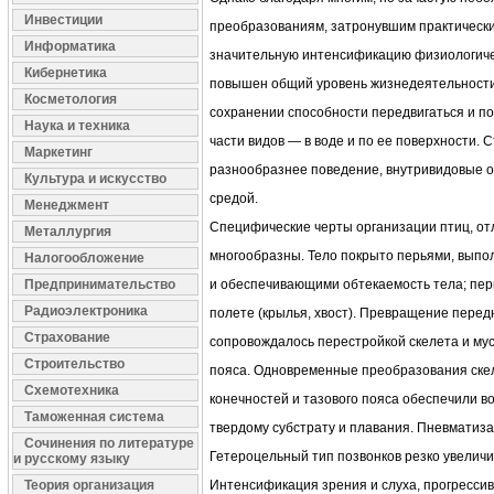
Инвестиции
преобразованиям, затронувшим практически
Информатика
значительную интенсификацию физиологиче
Кибернетика
повышен общий уровень жизнедеятельности
Косметология
сохранении способности передвигаться и по с
Наука и техника
части видов — в воде и по ее поверхности. 
Маркетинг
разнообразнее поведение, внутривидовые 
Культура и искусство
средой.
Менеджмент
Специфические черты организации птиц, о
Металлургия
многообразны. Тело покрыто перьями, вы
Налогообложение
Предпринимательство
и обеспечивающими обтекаемость тела; пер
Радиоэлектроника
полете (крылья, хвост). Превращение перед
Страхование
сопровождалось перестройкой скелета и мус
Строительство
пояса. Одновременные преобразования скел
Схемотехника
конечностей и тазового пояса обеспечили в
Таможенная система
твердому субстрату и плавания. Пневматиза
Сочинения по литературе
Гетероцельный тип позвонков резко увеличи
и русскому языку
Теория организация
Интенсификация зрения и слуха, прогрессив