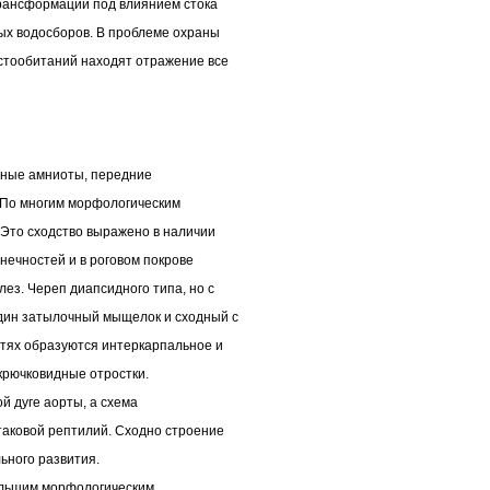
трансформации под влиянием стока
ых водосборов. В проблеме охраны
стообитаний находят отражение все
мные амниоты, передние
. По многим морфологическим
Это сходство выражено в наличии
нечностей и в роговом покрове
лез. Череп диапсидного типа, но с
один затылочный мыщелок и сходный с
тях образуются интеркарпальное и
крючковидные отростки.
й дуге аорты, а схема
таковой рептилий. Сходно строение
ьного развития.
ольшим морфологическим