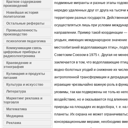
Краткое содержание
подвижные мигранты и разные этапы годовог
произведений
нередко удаленных друг от друга на тысячи
Новейшая история
политология
территории разных государств. Действенная
Остальные рефераты
осуществляться лишь при условии междунар
Промышленность
направлении. Пример такой координации —
производство
угодьях, имеющих международное значение 
психология педагогика
местообитаний водоплавающих птиц», подпи
Коммуникации связь
цифровые приборы и
Советским Союзом в 1975 г.. Другая не мене
радиоэлектроника
заключается в том, что водоплавающие пти
Краеведение и
этнография
водно-болотных угодий и снижение их числе
Кулинария и продукты
антропогенной трансформации и деградации
питания
Культура и искусство
играющие чрезвычайно важную роль в функ
Литература
уязвимы, так как подвержены не толь-ко не
Маркетинг реклама и
воздействию, но и оказываются под влияние
торговля
природы на площадях их водосбора, т. е. н
Математика
планеты. Их охрана не может ограничиватьс
Медицина
консервационными мерами, необходимо вме
Реклама