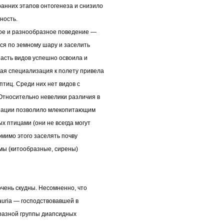
анних этапов онтогенеза и снизило
ность.
ое и разнообразное поведение —
ся по земному шару и заселить
асть видов успешно освоила и
кая специализация к полету привела
птиц. Среди них нет видов с
Относительно невелики различия в
изации позволило млекопитающим
х птицами (они не всегда могут
омимо этого заселять почву
мы (китообразные, сирены)
чень скудны. Несомненно, что
uria — господствовавшей в
разной группы диапсидных