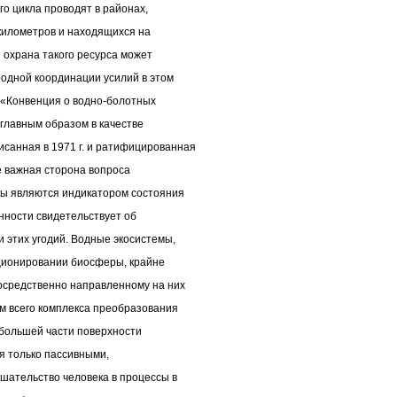
о цикла проводят в районах,
 километров и находящихся на
 охрана такого ресурса может
одной координации усилий в этом
 «Конвенция о водно-болотных
главным образом в качестве
санная в 1971 г. и ратифицированная
е важная сторона вопроса
цы являются индикатором состояния
нности свидетельствует об
 этих угодий. Водные экосистемы,
ционировании биосферы, крайне
посредственно направленному на них
м всего комплекса преобразования
а большей части поверхности
я только пассивными,
шательство человека в процессы в