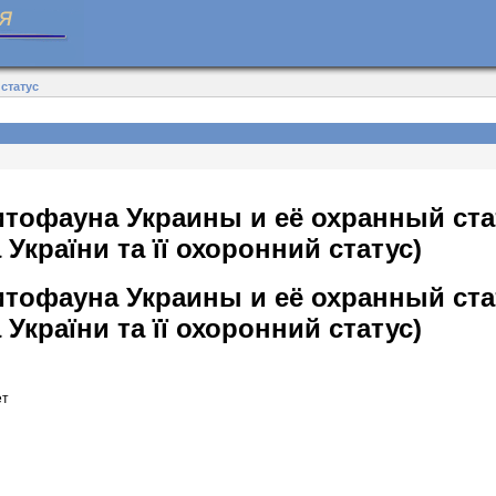
статус
тофауна Украины и её охранный ста
України та її охоронний статус)
тофауна Украины и её охранный ста
України та її охоронний статус)
ет