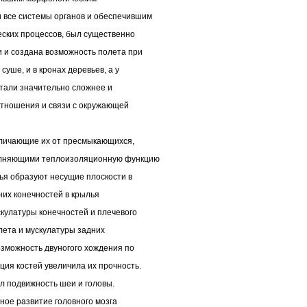
 все системы органов и обеспечившим
ских процессов, был существенно
 и создана возможность полета при
уше, и в кронах деревьев, а у
Стали значительно сложнее и
отношения и связи с окружающей
тличающие их от пресмыкающихся,
полняющими теплоизоляционную функцию
ья образуют несущие плоскости в
них конечностей в крылья
кулатуры конечностей и плечевого
ета и мускулатуры задних
озможность двуногого хождения по
ция костей увеличила их прочность.
л подвижность шеи и головы.
ное развитие головного мозга