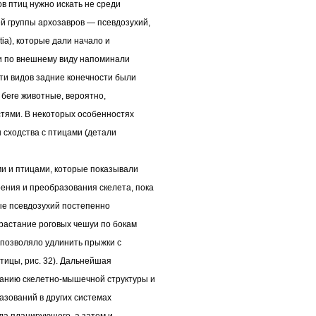
 птиц нужно искать не среди
й группы архозавров — псевдозухий,
tia), которые дали начало и
и по внешнему виду напоминали
ти видов задние конечности были
 беге животные, вероятно,
стями. В некоторых особенностях
 сходства с птицами (детали
 и птицами, которые показывали
ения и преобразования скелета, пока
ые псевдозухий постепенно
растание роговых чешуи по бокам
 позволяло удлинить прыжки с
птицы, рис. 32). Дальнейшая
ванию скелетно-мышечной структуры и
азований в других системах