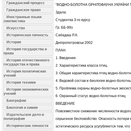
Гражданский процесс
“ВОДНО-БОЛОТНА ОРНІТОФАУНА УКРАЇНИ Т
Гражданское право
Здала:
Иностранные языки
Студентка 3-го курсу
лингвистика
Гр. ББ-99з
Искусство
Историческая личность
Сабадаш Р.А.
История
Дніпропетровськ 2002
История государства и
ПЛАН.
права
1. Введение.
История отечественного
государства и права
2. Характеристика класса птиц.
История политичиских
3. Общая характеристика птиц водно-болотн
учений
4. Видовой состав и биология водно-болотны
История техники
5. Проблема охраны водно-болотных экосис
История экономических
учений
6. Охранный статус водно-болотных птиц.
Биографии
ВВЕДЕНИЕ
Биология и химия
Повсеместное снижение численности водоп
Издательское дело и
полиграфия
серьезное беспокойство. Опасность потери 
Исторические личности
эстетического ресурса усугубляется тем, ч