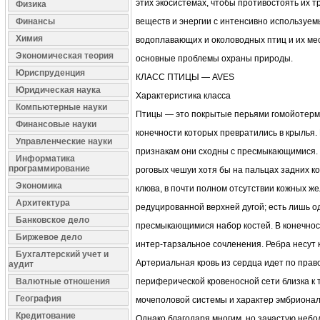
этих экосистемах, чтобы противостоять их 
Физика
Финансы
веществ и энергии с интенсивно используем
Химия
водоплавающих и околоводных птиц и их ме
Экономическая теория
основные проблемы охраны природы.
Юриспруденция
КЛАСС ПТИЦЫ — AVES
Юридическая наука
Характеристика класса
Компьютерные науки
Птицы — это покрытые перьями гомойотер
Финансовые науки
конечности которых превратились в крылья
Управленческие науки
признакам они сходны с пресмыкающимися. 
Информатика
программирование
роговых чешуи хотя бы на пальцах задних ко
Экономика
клюва, в почти полном отсутствии кожных же
Архитектура
редуцированной верхней дугой; есть лишь 
Банковское дело
пресмыкающимися набор костей. В конечнос
Биржевое дело
интер-тарзальное сочленения. Ребра несут 
Бухгалтерский учет и
Артериальная кровь из сердца идет по право
аудит
Валютные отношения
периферической кровеносной сети близка к 
География
мочеполовой системы и характер эмбрионал
Кредитование
Однако благодаря многим, но зачастую неб