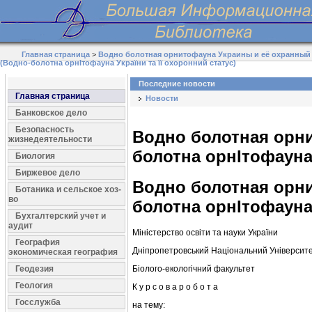
Главная страница
>
Водно болотная орнитофауна Украины и её охранный 
(Водно-болотна орнІтофауна України та її охоронний статус)
Последние новости
Главная страница
Новости
Банковское дело
Безопасность
Водно болотная орни
жизнедеятельности
болотна орнІтофауна 
Биология
Биржевое дело
Водно болотная орни
Ботаника и сельское хоз-
во
болотна орнІтофауна 
Бухгалтерский учет и
аудит
Міністерство освіти та науки України
География
Дніпропетровський Національний Університ
экономическая география
Геодезия
Біолого-екологічний факультет
Геология
К у р с о в а р о б о т а
Госслужба
на тему: