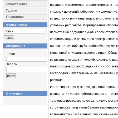
Теплотехника
расширили возможности ориентировки в пр
Туризм
сложных движений, обеспечили усложнение п
Управление
возрастания роли индивидуального опыта, 
Форма поиска
условных рефлексов. Формирование способн
несмотря на редукцию зубов, способствова
специализации и расширило спектр использу
пищеварительной трубке (обособление муск
Авторизация
кишечника) улучшили усвоение пищи. Образ
E-mail
воздушных мешков интенсифицировало дыха
Пароль
малого кругов кровообращения способствов
кислородом и питательными веществами и у
распада.
Интенсификация дыхания, кровообращения
Статистика
возрастание уровня обмена веществ, что вм
теплоизолирующего покрова привело к стан
устойчивость птиц к колебаниям температу
возможности к расселению. Насиживание яи