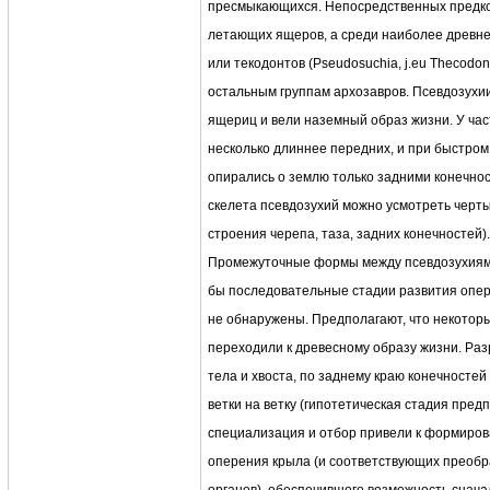
пресмыкающихся. Непосредственных предков
летающих ящеров, а среди наиболее древне
или текодонтов (Pseudosuchia, j.eu Thecodon
остальным группам архозавров. Псевдозухи
ящериц и вели наземный образ жизни. У час
несколько длиннее передних, и при быстром
опирались о землю только задними конечно
скелета псевдозухий можно усмотреть черты
строения черепа, таза, задних конечностей).
Промежуточные формы между псевдозухиями
бы последовательные стадии развития опер
не обнаружены. Предполагают, что некотор
переходили к древесному образу жизни. Раз
тела и хвоста, по заднему краю конечностей
ветки на ветку (гипотетическая стадия пред
специализация и отбор привели к формиро
оперения крыла (и соответствующих преобр