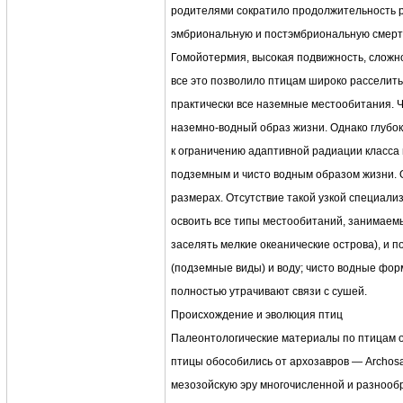
родителями сократило продолжительность р
эмбриональную и постэмбриональную смерт
Гомойотермия, высокая подвижность, сложн
все это позволило птицам широко расселить
практически все наземные местообитания. Ч
наземно-водный образ жизни. Однако глубо
к ограничению адаптивной радиации класса 
подземным и чисто водным образом жизни. 
размерах. Отсутствие такой узкой специал
освоить все типы местообитаний, занимаемы
заселять мелкие океанические острова), и п
(подземные виды) и воду; чисто водные фор
полностью утрачивают связи с сушей.
Происхождение и эволюция птиц
Палеонтологические материалы по птицам о
птицы обособились от архозавров — Archosa
мезозойскую эру многочисленной и разнооб