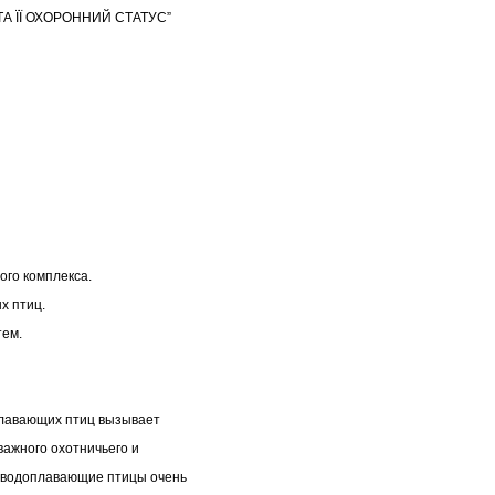
А ЇЇ ОХОРОННИЙ СТАТУС”
ого комплекса.
х птиц.
тем.
лавающих птиц вызывает
важного охотничьего и
то водоплавающие птицы очень