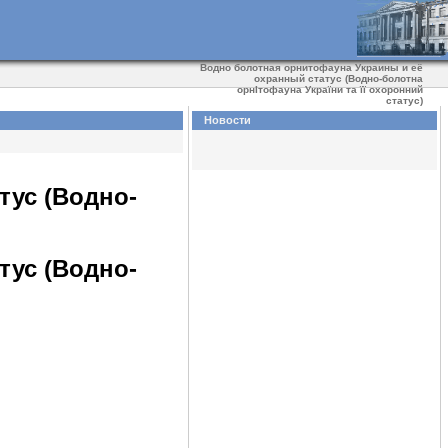
Водно болотная орнитофауна Украины и её
охранный статус (Водно-болотна
орнІтофауна України та її охоронний
статус)
Новости
тус (Водно-
тус (Водно-