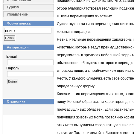
Теплотехника
подвижностью, и не удивительно, что, за м
Туризм
отбор благоприятствовал эволюции подвижн
Управление
II. Типы перемещения животных
Форма поиска
Существуют три типа перемещения животны
кочевки и миграции.
Незначительные перемещения характерны 
животных, которые ведут преимущественно 
Авторизация
передвигаясь в пределах небольшой террит
E-mail
обыкновенное блюдечко, которое в период о
Пароль
в поисках пищи, а с приближением прилива 
место. У каждого блюдечка есть свое собств
определенную форму.
Кочевки – тип перемещения животных, выз
Статистика
пищу. Кочевой образ жизни характерен для
полузасушливых областей. Если растительно
популяция животных могла постоянно корми
этих мест вынуждены совершать дальние пер
к другому. Так, лоси зимой собираются вмес