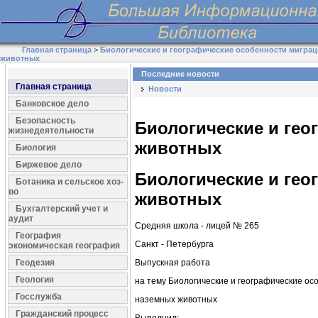
Главная страница
>
Биологические и географические особенности мигра
животных
Последние новости
Главная страница
Новости
Банковское дело
Безопасность
Биологические и ге
жизнедеятельности
животных
Биология
Биржевое дело
Биологические и ге
Ботаника и сельское хоз-
во
животных
Бухгалтерский учет и
аудит
Средняя школа - лицей № 265
География
Санкт - Петербурга
экономическая география
Геодезия
Выпускная работа
Геология
на тему Биологические и географические ос
Госслужба
наземных животных
Гражданский процесс