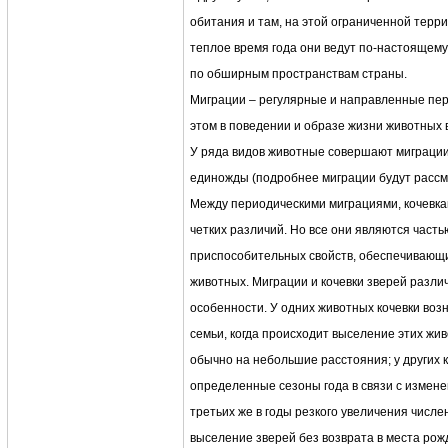
обитания и там, на этой ограниченной терри
теплое время года они ведут по-настоящем
по обширным пространствам страны.
Миграции – регулярные и направленные пер
этом в поведении и образе жизни животных
У ряда видов животные совершают миграции н
единожды (подробнее миграции будут рассм
Между периодическими миграциями, кочевк
четких различий. Но все они являются част
приспособительных свойств, обеспечивающ
животных. Миграции и кочевки зверей разли
особенности. У одних животных кочевки воз
семьи, когда происходит выселение этих жи
обычно на небольшие расстояния; у других 
определенные сезоны года в связи с изменен
третьих же в годы резкого увеличения числе
выселение зверей без возврата в места рожд