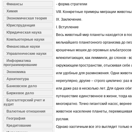
Финансы
- форма стратегии
Химия
VIII. Конкретные примеры миграции животны
Экономическая теория
IX. Заключение.
Юриспруденция
I. Вступление
Юридическая наука
Весь животный мир планеты находится в по
Компьютерные науки
мельчайшего планктонного организма до гига
Финансовые науки
крошечных мошек до огромных альбатросов в
Управленческие науки
млекопитающих, как лемминги, до слонов - в
Информатика
программирование
окружающем пространстве, отыскивая себе
Экономика
или удобные для размножения. Одни живот
Архитектура
нерегулярно, другие – строго циклично: раз в 
Банковское дело
или даже раз в несколько лет. Для одних об
Биржевое дело
путешествие единственное в жизни, тогда к
Бухгалтерский учет и
многократно. Точно гигантский насос, верне
аудит
Валютные отношения
животное население планеты, перемешивая 
География
руслам.
Кредитование
Однако хаотичным все это выглядит только н