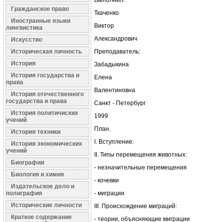
Выполнил:
Гражданское право
Ткаченко
Иностранные языки
Виктор
лингвистика
Александрович
Искусство
Историческая личность
Преподаватель:
История
Забадыкина
История государства и
Елена
права
Валентиновна
История отечественного
государства и права
Санкт - Петербург
История политичиских
1999
учений
План.
История техники
I. Вступление.
История экономических
учений
II. Типы перемещения животных:
Биографии
- незначительные перемещения
Биология и химия
- кочевки
Издательское дело и
полиграфия
- миграции
Исторические личности
III. Происхождение миграций:
Краткое содержание
- теории, объясняющие миграции