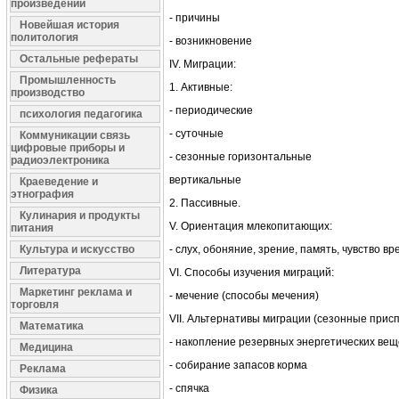
произведений
- причины
Новейшая история
политология
- возникновение
Остальные рефераты
IV. Миграции:
Промышленность
1. Активные:
производство
- периодические
психология педагогика
- суточные
Коммуникации связь
цифровые приборы и
- сезонные горизонтальные
радиоэлектроника
вертикальные
Краеведение и
этнография
2. Пассивные.
Кулинария и продукты
V. Ориентация млекопитающих:
питания
Культура и искусство
- слух, обоняние, зрение, память, чувство в
Литература
VI. Способы изучения миграций:
Маркетинг реклама и
- мечение (способы мечения)
торговля
VII. Альтернативы миграции (сезонные прис
Математика
- накопление резервных энергетических вещ
Медицина
- собирание запасов корма
Реклама
- спячка
Физика