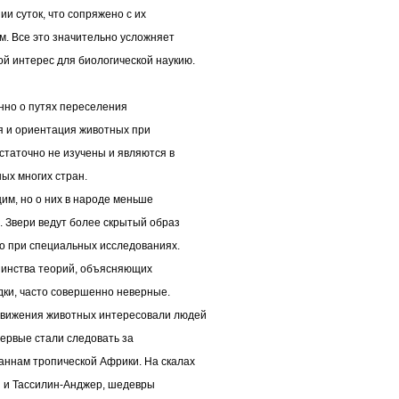
и суток, что сопряжено с их
м. Все это значительно усложняет
й интерес для биологической наукию.
енно о путях переселения
я и ориентация животных при
статочно не изучены и являются в
ых многих стран.
м, но о них в народе меньше
. Звери ведут более скрытый образ
о при специальных исследованиях.
шинства теорий, объясняющих
дки, часто совершенно неверные.
движения животных интересовали людей
первые стали следовать за
ннам тропической Африки. На скалах
ы и Тассилин-Анджер, шедевры