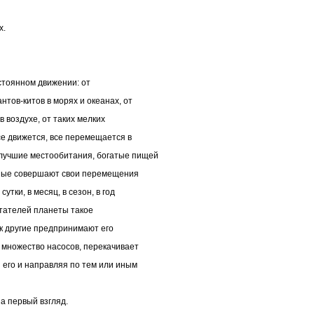
х.
стоянном движении: от
нтов-китов в морях и океанах, от
 воздухе, от таких мелких
се движется, все перемещается в
 лучшие местообитания, богатые пищей
ные совершают свои перемещения
сутки, в месяц, в сезон, в год
итателей планеты такое
ак другие предпринимают его
е множество насосов, перекачивает
его и направляя по тем или иным
а первый взгляд.