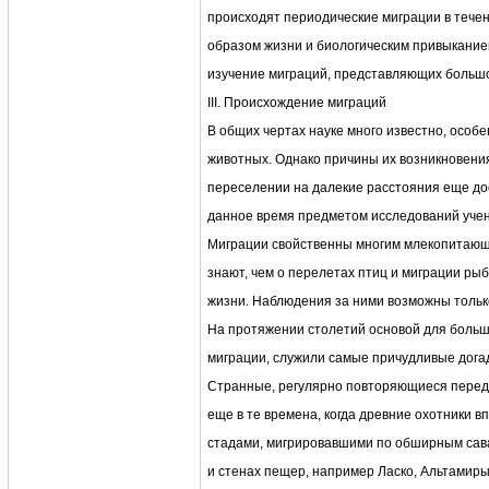
происходят периодические миграции в течени
образом жизни и биологическим привыкание
изучение миграций, представляющих большо
III. Происхождение миграций
В общих чертах науке много известно, особ
животных. Однако причины их возникновени
переселении на далекие расстояния еще до
данное время предметом исследований учен
Миграции свойственны многим млекопитающи
знают, чем о перелетах птиц и миграции рыб
жизни. Наблюдения за ними возможны тольк
На протяжении столетий основой для боль
миграции, служили самые причудливые дога
Странные, регулярно повторяющиеся пере
еще в те времена, когда древние охотники в
стадами, мигрировавшими по обширным сава
и стенах пещер, например Ласко, Альтамир