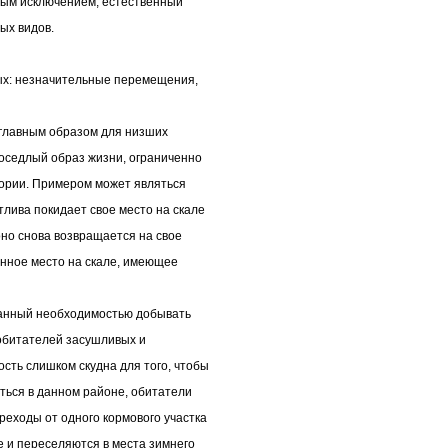
алым исключением, естественный
ых видов.
х: незначительные перемещения,
главным образом для низших
оседлый образ жизни, ограниченно
ории. Примером может являться
тлива покидает свое место на скале
оно снова возвращается на свое
енное место на скале, имеющее
ванный необходимостью добывать
 обитателей засушливых и
сть слишком скудна для того, чтобы
ться в данном районе, обитатели
еходы от одного кормового участка
те и переселяются в места зимнего