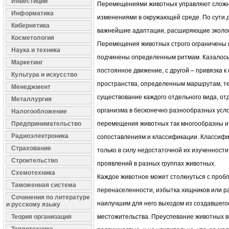
Инвестиции
Перемещениями животных управляют сложны
Информатика
изменениями в окружающей среде. По сути 
Кибернетика
важнейшие адаптации, расширяющие эколог
Косметология
Перемещения животных строго ограничены в
Наука и техника
подчинены определенным ритмам. Казалось 
Маркетинг
постоянное движение, с другой – привязка 
Культура и искусство
пространства, определенным маршрутам, т
Менеджмент
существование каждого отдельного вида, от
Металлургия
организма в бесконечно разнообразных усл
Налогообложение
Предпринимательство
перемещения животных так многообразны и 
Радиоэлектроника
сопоставлениям и классификации. Классифи
Страхование
только в силу недостаточной их изученности,
Строительство
проявлений в разных группах животных.
Схемотехника
Каждое животное может столкнуться с проб
Таможенная система
перенаселенности, избытка хищников или р
Сочинения по литературе
наилучшим для него выходом из создавшего
и русскому языку
Теория организация
местожительства. Преуспевание животных в