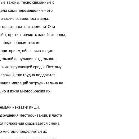
е законы, тесно связанные с
дела сами перемещения – это
ические возможности вида.
 пространстве и времени. Они
бы, противоречие: с одной стороны,
к определенным точкам
ерриториям, обеспечивающих
дельной популяции, отдельного
овиях окружающей среды. Поэтому
сложны, так трудно поддаются
кация миграций затруднительна не
 но и из-за многообразия их
лемами нехватки пищи,
азрушения местообитания, и часто
ся положения оказывается смена
о многом определяется их