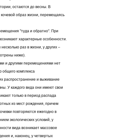
тории, остаются до весны. В
у кочевой образ жизни, перемещаясь
емещения "туда и обратно". При
 возникают характерные особенности.
есколько раз в жизни, у других –
отрены ниже).
ами и другими перемещениями нет
ью общего комплекса
их распространение и выживание
чны. У каждого вида они имеют свои
никают только в период распада
вотных из мест рождения, причем
кочевки повторяются ежегодно в
ием экологических условий, у
нности вида возникает массовое
ения и, наконец, у четвертых