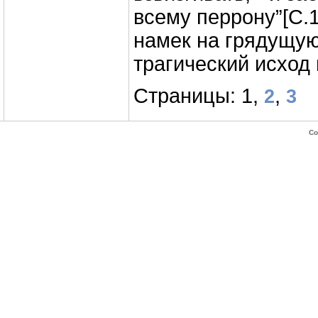
всему перрону”[C.
намек на грядущую
трагический исход
Страницы: 1,
,
2
3
Co