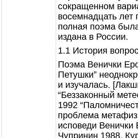
сокращенном вариа
восемнадцать лет 
полная поэма был
издана в России.
1.1 История вопро
Поэма Венички Еро
Петушки” неоднок
и изучалась. [Лакш
“Беззаконный мете
1992 “Паломничест
проблема метафизи
исповеди Венички 
Чупринин 1988, Ку