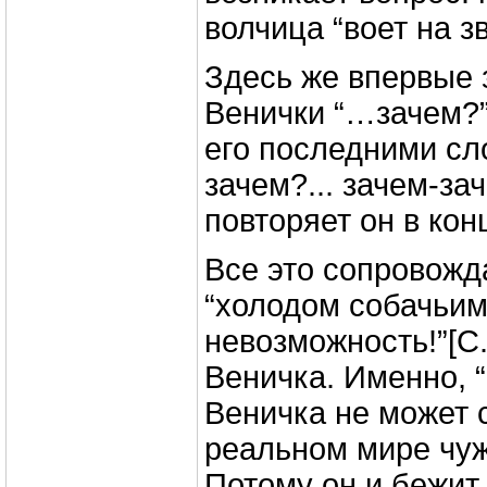
волчица “воет на з
Здесь же впервые 
Венички “…зачем?”
его последними сл
зачем?... зачем-зач
повторяет он в кон
Все это сопровожд
“холодом собачьим”
невозможность!”[C.
Веничка. Именно, 
Веничка не может 
реальном мире чу
Потому он и бежит