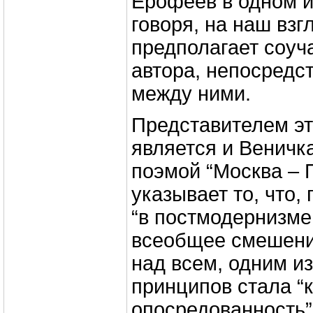
Ерофеев в одном и
говоря, на наш вз
предполагает соуч
автора, непосредс
между ними.
Представителем эт
является и Веничк
поэмой “Москва – 
указывает то, что,
“в постмодернизме
всеобщее смешени
над всем, одним из
принципов стала “
опосредованность”