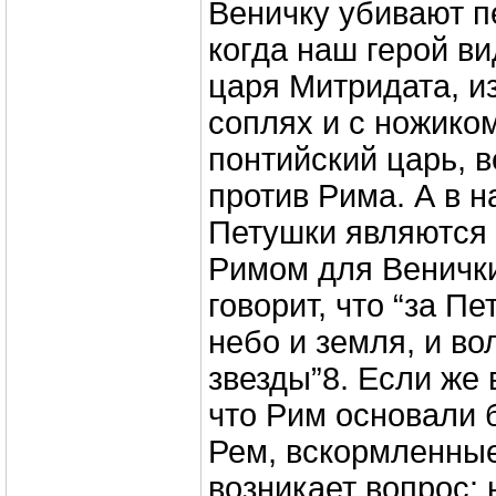
Веничку убивают пе
когда наш герой в
царя Митридата, и
соплях и с ножико
понтийский царь, 
против Рима. А в 
Петушки являются
Римом для Веничк
говорит, что “за П
небо и земля, и во
звезды”8. Если же 
что Рим основали 
Рем, вскормленные
возникает вопрос: 