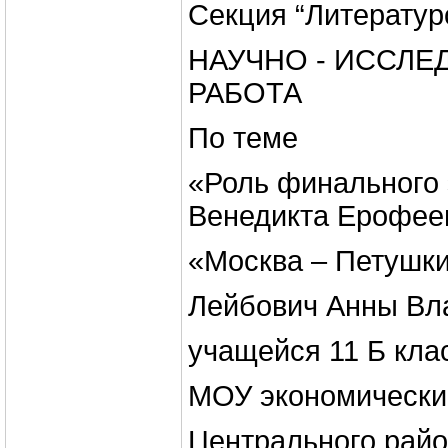
Секция “Литературо
НАУЧНО - ИССЛЕ
РАБОТА
По теме
«Роль финального 
Венедикта Ерофее
«Москва – Петушк
Лейбович Анны В
учащейся 11 Б кла
МОУ экономически
Центрального райо