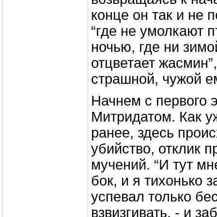
конце он так и не 
“где не умолкают п
ночью, где ни зимо
отцветает жасмин”,
страшной, чужой е
Начнем с первого э
Митридатом. Как у
ранее, здесь прои
убийство, отклик 
мучений. “И тут м
бок, и я тихонько 
успевал только бе
взвизгивать, - и за