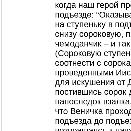
когда наш герой п
подъезде: “Оказыва
на ступеньку в под
снизу сороковую, 
чемоданчик – и так 
(Сороковую ступен
соотнести с сорока
проведенными Иис
для искушения от Д
постившись сорок д
напоследок взалка
что Веничка проход
подъезда до подъез
возвращаясь к нача