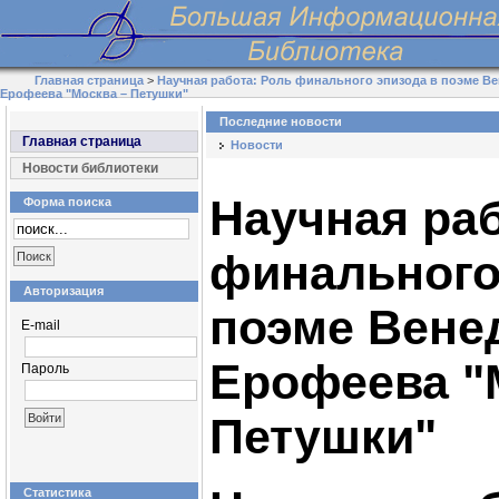
Главная страница
>
Научная работа: Роль финального эпизода в поэме В
Ерофеева "Москва – Петушки"
Последние новости
Главная страница
Новости
Новости библиотеки
Научная раб
Форма поиска
финального
Авторизация
поэме Вене
E-mail
Ерофеева "
Пароль
Петушки"
Статистика