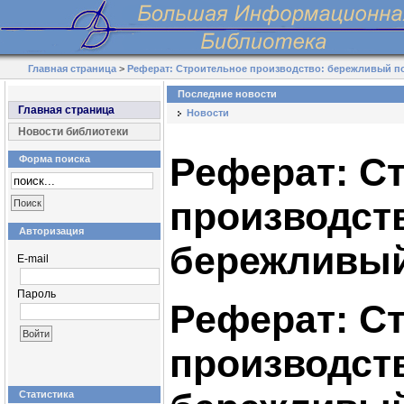
Главная страница
>
Реферат: Строительное производство: бережливый п
Последние новости
Главная страница
Новости
Новости библиотеки
Реферат: С
Форма поиска
производст
Авторизация
бережливый
E-mail
Пароль
Реферат: С
производст
Статистика