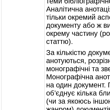
теми бібліографічн
Аналітична анотац
тільки окремий асп
документу або ж ви
окрему частину (ро
статтю).
За кількістю докум
анотуються, розріз
монографічні та зве
Монографічна анот
на один документ. 
об’єднує кілька бл
(чи за якоюсь іншо
жанром) документі