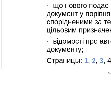
· що нового подає
документ у порівня
спорідненими за т
цільовим призначе
· відомості про ав
документу;
Страницы:
,
,
, 
1
2
3
Co