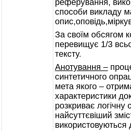
реферування, вико
способи викладу м
опис,оповідь,мірку
За своїм обсягом к
перевищує 1/3 всь
тексту.
Анотування –
проце
синтетичного опра
мета якого – отрим
характеристики до
розкриває логічну 
найсуттєвіший зміст
використовуються 