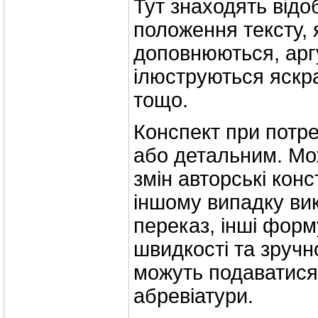
Тут знаходять відо
положення тексту, я
доповнюються, арг
ілюструються яск
тощо.
Конспект при потре
або детальним. Мо
змін авторські конс
іншому випадку ви
переказ, інші фор
швидкості та зручно
можуть подаватися 
абревіатури.