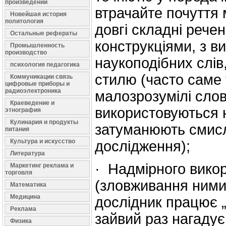
произведений
втрачайте почуття 
Новейшая история
политология
довгі складні рече
Остальные рефераты
конструкціями, з в
Промышленность
производство
наукоподібних слів
психология педагогика
стилю (часто саме т
Коммуникации связь
цифровые приборы и
радиоэлектроника
малозрозумілі сло
Краеведение и
використовуються 
этнография
Кулинария и продукты
затуманюють смисл
питания
Культура и искусство
дослідження);
Литература
· Надмірного вико
Маркетинг реклама и
торговля
(зловживання ними
Математика
Медицина
дослідник працює „
Реклама
зайвий раз нагадує
Физика