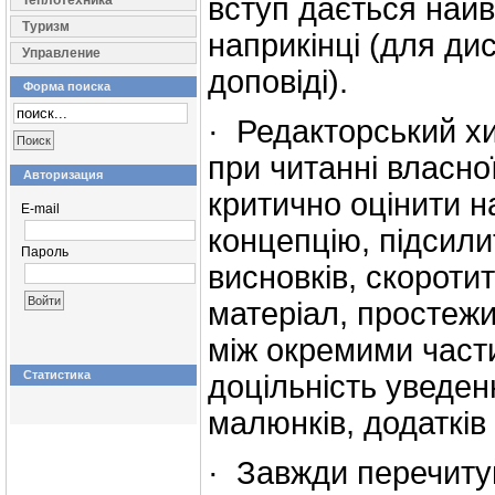
вступ дається най
Теплотехника
Туризм
наприкінці (для дис
Управление
доповіді).
Форма поиска
· Редакторський хи
при читанні власно
Авторизация
критично оцінити н
E-mail
концепцію, підсили
Пароль
висновків, скороти
матеріал, простежит
між окремими част
Статистика
доцільність уведен
малюнків, додатків
· Завжди перечитуй