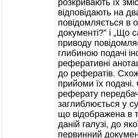
розкривають їх змі
відповідають на дв
повідомляється в 
документі?” і „Що 
приводу повідомля
глибиною подачі ін
реферативні анота
до рефератів. Схожі
прийоми їх подачі
реферату передбач
заглиблюється у су
що відображена в т
даній галузі, до як
первинний докумен