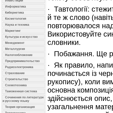
Инвестиции
Информатика
· Тавтології: стежи
Кибернетика
й те ж слово (навіт
Косметология
повторювалося над
Наука и техника
Маркетинг
Використовуйте син
Культура и искусство
словники.
Менеджмент
Металлургия
· Побажання. Ще р
Налогообложение
Предпринимательство
· Як правило, нап
Радиоэлектроника
починається із чер
Страхование
Строительство
рукопису), коли в
Схемотехника
основна композиці
Таможенная система
здійснюється опис,
Сочинения по литературе
и русскому языку
узагальнення мате
Теория организация