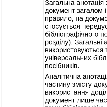
Загальна анотація
документ загалом і
правило, на докуме
стосується переду
бібліографічного п
розділу). Загальні 
використовуються т
універсальних бібл
посібників.
Аналітична анотац
частину змісту доку
використання доціл
документ лише час