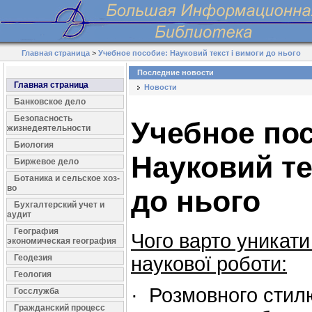
Главная страница
>
Учебное пособие: Науковий текст і вимоги до нього
Последние новости
Главная страница
Новости
Банковское дело
Безопасность
Учебное по
жизнедеятельности
Биология
Науковий те
Биржевое дело
Ботаника и сельское хоз-
во
до нього
Бухгалтерский учет и
аудит
География
Чого варто уникати
экономическая география
Геодезия
наукової роботи:
Геология
· Розмовного стилю
Госслужба
Гражданский процесс