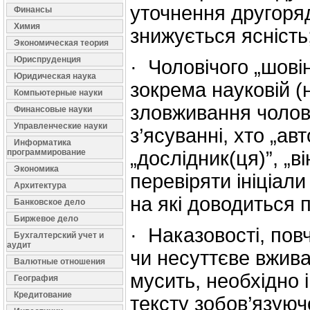
уточнення другоряд
Финансы
Химия
знижується ясність
Экономическая теория
Юриспруденция
· Чоловічого „шовін
Юридическая наука
зокрема науковій (н
Компьютерные науки
зловживання чолов
Финансовые науки
Управленческие науки
з’ясуванні, хто „авт
Информатика
программирование
„дослідник(ця)”, „ві
Экономика
перевіряти ініціали
Архитектура
на які доводиться 
Банковское дело
Биржевое дело
· Наказовості, пов
Бухгалтерский учет и
аудит
чи несуттєве вжива
Валютные отношения
мусить, необхідно і
География
Кредитование
тексту зобов’язуючо