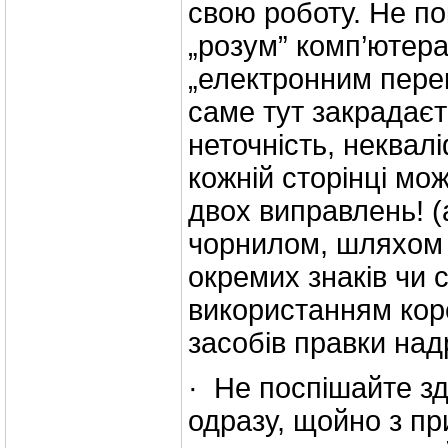
свою роботу. Не п
„розум” комп’ютера
„електронним пере
саме тут закрадаєт
неточність, неквалі
кожній сторінці мо
двох виправлень! (
чорнилом, шляхом
окремих знаків чи с
використанням кор
засобів правки над
· Не поспішайте з
одразу, щойно з пр