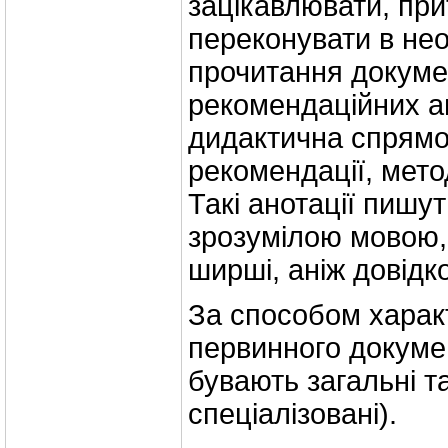
зацікавлювати, при
переконувати в нео
прочитання докуме
рекомендаційних ан
дидактична спрямов
рекомендації, мето
Такі анотації пишу
зрозумілою мовою,
ширші, аніж довідко
За способом харак
первинного докумен
бувають загальні та
спеціалізовані).