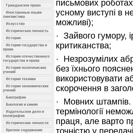
письмових роботах 
Гражданское право
усному виступі в не
Иностранные языки
лингвистика
можливі);
Искусство
Историческая личность
· Зайвого гумору, і
История
критиканства;
История государства и
права
· Незрозумілих абр
История отечественного
государства и права
без їхнього поясне
История политичиских
учений
використовувати аб
История техники
скорочення в загол
История экономических
учений
Биографии
· Мовних штампів. 
Биология и химия
термінології немо
Издательское дело и
полиграфия
праця, але варто п
Исторические личности
точністю у передач
Краткое содержание