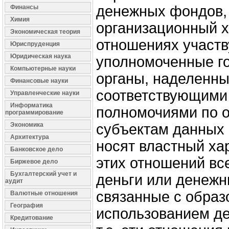
денежных фондов, 
Финансы
Химия
организационный ха
Экономическая теория
отношениях участ
Юриспруденция
Юридическая наука
уполномоченные г
Компьютерные науки
органы, наделенн
Финансовые науки
соответствующими
Управленческие науки
Информатика
полномочиями по 
программирование
Экономика
субъектам данных о
Архитектура
носят властный хар
Банковское дело
этих отношений вс
Биржевое дело
Бухгалтерский учет и
деньги или денежн
аудит
связанные с образ
Валютные отношения
География
использованием д
Кредитование