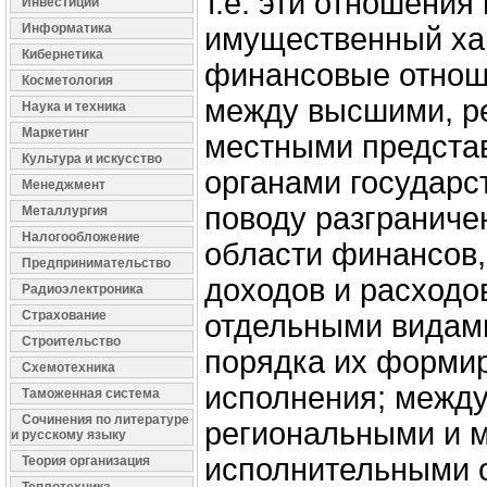
т.е. эти отношения
Инвестиции
Информатика
имущественный хар
Кибернетика
финансовые отнош
Косметология
между высшими, р
Наука и техника
Маркетинг
местными предста
Культура и искусство
органами государс
Менеджмент
поводу разграниче
Металлургия
Налогообложение
области финансов,
Предпринимательство
доходов и расходо
Радиоэлектроника
Страхование
отдельными видам
Строительство
порядка их форми
Схемотехника
исполнения; межд
Таможенная система
Сочинения по литературе
региональными и 
и русскому языку
исполнительными о
Теория организация