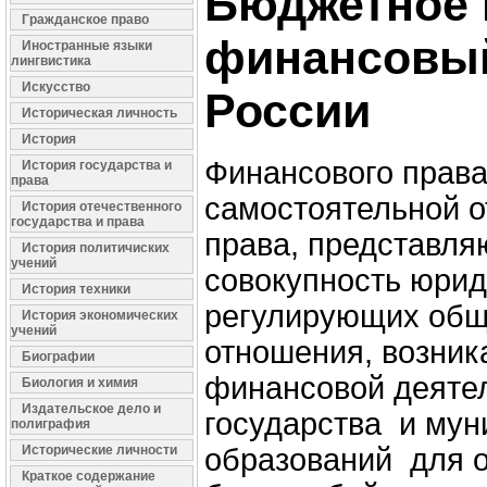
Бюджетное 
Гражданское право
финансовый
Иностранные языки
лингвистика
Искусство
России
Историческая личность
История
Финансового права
История государства и
права
самостоятельной о
История отечественного
государства и права
права, представл
История политичиских
учений
совокупность юрид
История техники
регулирующих об
История экономических
учений
отношения, возни
Биографии
финансовой деяте
Биология и химия
Издательское дело и
государства и му
полиграфия
Исторические личности
образований для 
Краткое содержание