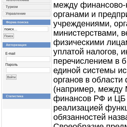
Теплотехника
между финансово-
Туризм
органами и предпр
Управление
учреждениями, орг
Форма поиска
министерствами, в
физическими лицам
Авторизация
уплатой налогов, и
E-mail
перечислением в бю
Пароль
единой системы и
органов в области
(например, между
финансов РФ и ЦБ 
Статистика
реализацией функ
обязанностей назв
Своеобразие пред