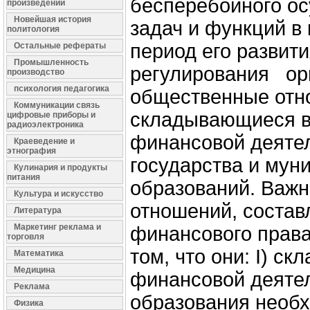
бесперебойного ос
произведений
Новейшая история
задач и функций в
политология
период его развит
Остальные рефераты
Промышленность
регулирования ор
производство
психология педагогика
общественные отн
Коммуникации связь
складывающиеся в
цифровые приборы и
радиоэлектроника
финансовой деяте
Краеведение и
этнография
государства и мун
Кулинария и продукты
питания
образований. Важ
Культура и искусство
отношений, соста
Литература
Маркетинг реклама и
финансового права
торговля
том, что они: I) с
Математика
Медицина
финансовой деятел
Реклама
образования необ
Физика