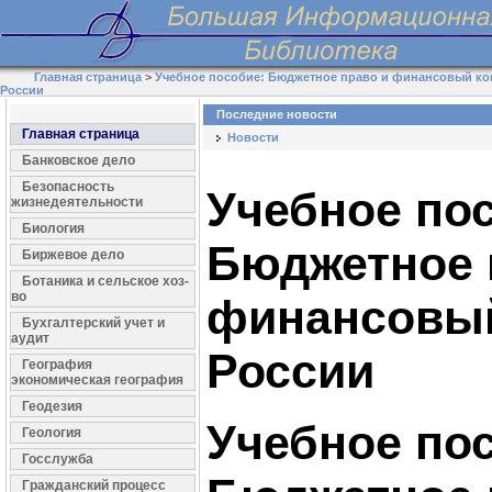
Главная страница
>
Учебное пособие: Бюджетное право и финансовый ко
России
Последние новости
Главная страница
Новости
Банковское дело
Безопасность
Учебное по
жизнедеятельности
Биология
Бюджетное 
Биржевое дело
Ботаника и сельское хоз-
во
финансовый
Бухгалтерский учет и
аудит
России
География
экономическая география
Геодезия
Учебное по
Геология
Госслужба
Гражданский процесс