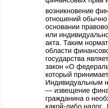
финансовых прав и
возникновение фи
отношений обычно
основании правово
или индивидуально
акта. Таким норма
области финансов
государства являе
закон «О федерал
который принимает
Индивидуальным н
— извещение фина
гражданина о необ
какой-либо налог.