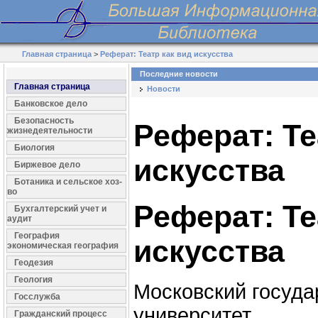
Главная страница
>
Реферат: Театр как вид искусства
Последние новости
Главная страница
Новости
Банковское дело
Безопасность
Реферат: Те
жизнедеятельности
Биология
искусства
Биржевое дело
Ботаника и сельское хоз-
во
Реферат: Те
Бухгалтерский учет и
аудит
География
искусства
экономическая география
Геодезия
Геология
Московский госуд
Госслужба
университет
Гражданский процесс