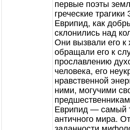
первые поэты зем
греческие трагики
Еврипид, как добр
склонились над ко
Они вызвали его к 
обращали его к сл
прославлению дух
человека, его неук
нравственной энер
ними, могучими св
предшественникам
Еврипид — самый 
античного мира. О
заданности мифоло