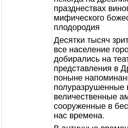
празднествах виног
мифического божес
плодородия
Десятки тысяч зри
все население гор
добирались на те
представления в Д
поныне напоминан
полуразрушенные 
величественные а
сооруженные в бес
нас времена.