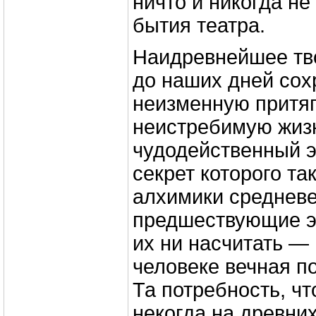
ничто и никогда не
бытия театра.
Наидревнейшее тв
до наших дней сох
неизменную притяг
неистребимую жизн
чудодейственный э
секрет которого та
алхимики средневе
предшествующие э
их ни насчитать — 
человеке вечная по
Та потребность, чт
некогда на древни