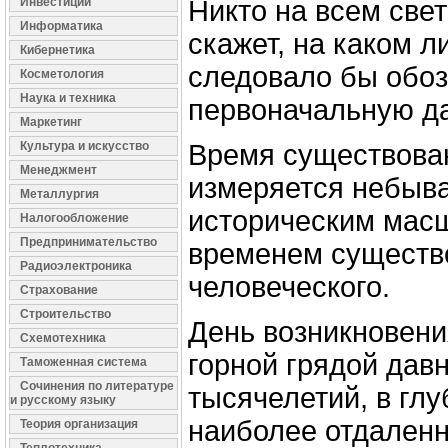
Инвестиции
Никто на всем свет
Информатика
скажет, на каком л
Кибернетика
следовало бы обоз
Косметология
Наука и техника
первоначальную да
Маркетинг
Культура и искусство
Время существова
Менеджмент
измеряется небыв
Металлургия
историческим мас
Налогообложение
Предпринимательство
временем существ
Радиоэлектроника
человеческого.
Страхование
Строительство
День возникновени
Схемотехника
горной грядой дав
Таможенная система
Сочинения по литературе
тысячелетий, в гл
и русскому языку
наиболее отдаленн
Теория организация