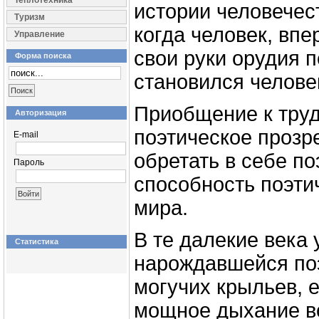
Теплотехника
истории человечест
Туризм
когда человек, вп
Управление
свои руки орудия 
Форма поиска
становился челове
Приобщение к труд
Авторизация
поэтическое прозр
E-mail
обретать в себе по
Пароль
способность поэти
мира.
В те далекие века 
Статистика
нарождавшейся по
могучих крыльев, 
мощное дыхание во