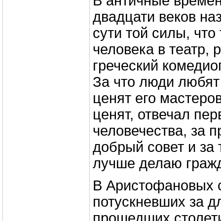
В античные времен
двадцати веков на
сути той силы, что
человека в театр,
греческий комедио
За что люди любят 
ценят его мастеров
ценят, отвечал пе
человечества, за п
добрый совет и за 
лучше делаю гражд
В Аристофановых с
потускневших за д
прошедших столети