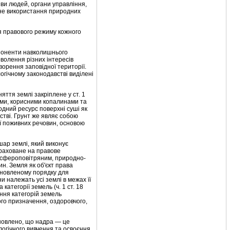
иви людей, органи управління,
ьне викори­стання природних
 пра­вового режиму кожного
мпонен­ти навколишнього
волення різних інтересів
ворення заповідної території.
гічному зако­нодавстві виділені
яття землі закріплене у ст. 1
тами, корисними копалинами та
дний ресурс поверхні суші як
стві. Грунт же являє собою
ії поживних речовин, основою
шар землі, який виконує
озраховане на правове
мосфероповітряним, природно-
. Земля як об'єкт права
ановлено­му порядку для
 належать усі землі в межах її
категорії земель (ч. 1 ст. 18
ання категорій земель
го призна­чення, оздоровчого,
нов­лено, що надра — це
логічного вивчення та освоєння.