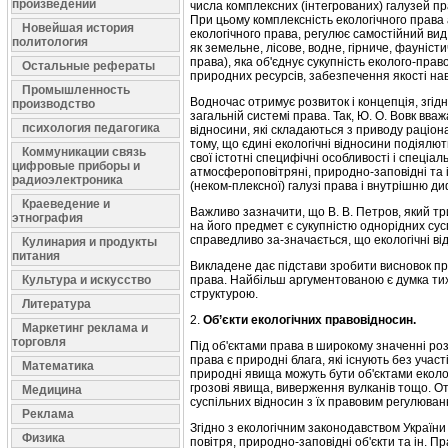
произведений
числа ком­плексних (інтегрованих) галузей пр
При цьому комплексність екологічного права 
Новейшая история
екологічного права, регулює самостійний вид ек
политология
як земельне, лісове, вод­не, гірниче, фауніс
права), яка об'єднує сукупність еколого-пра
Остальные рефераты
природних ресурсів, забезпечення якості нав
Промышленность
Водночас отримує розвиток і концепція, згідн
производство
загальній системі права. Так, Ю. О. Вовк вв
психология педагогика
відносини, які складають­ся з приводу раціо
тому, що єдині екологічні відносини подіялютьс
Коммуникации связь
свої істотні специфічні особливості і спеціаль
цифровые приборы и
атмосфероповітряні, природно-заповідні та ін
радиоэлектроника
(неком-плексної) галузі права і внутрішню д
Краеведение и
Важливо зазначити, що В. В. Петров, який тр
этнография
на його предмет є сукупністю од­норідних сус
справедливо за-значається, що екологічні ві
Кулинария и продукты
питания
Викладене дає підстави зробити висновок про
Культура и искусство
права. Найбільш аргументованою є дум­ка тих
структурою.
Литература
2.
Об’єкти екологічних правовідносин.
Маркетинг реклама и
торговля
Під об'єктами права в широкому значенні розу
права є природні блага, які існують без участ
Математика
природні явища можуть бути об'єктами еколог
грозові явища, виверження вулканів тощо. От
Медицина
суспільних відносин з їх правовим регулюван
Реклама
Згідно з екологічним законодавством України 
Физика
повітря, природно-заповідні об'єкти та ін. П