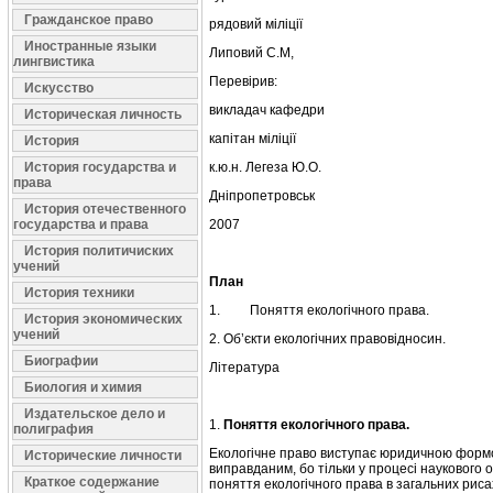
Гражданское право
рядовий міліції
Иностранные языки
Липовий С.М,
лингвистика
Перевірив:
Искусство
викладач кафедри
Историческая личность
капітан міліції
История
История государства и
к.ю.н. Легеза Ю.О.
права
Дніпропетровськ
История отечественного
государства и права
2007
История политичиских
учений
План
История техники
1. Поняття екологічного права.
История экономических
учений
2. Об’єкти екологічних правовідносин.
Биографии
Література
Биология и химия
Издательское дело и
1.
Поняття екологічного права.
полиграфия
Екологічне право виступає юридичною формою 
Исторические личности
виправданим, бо тільки у процесі науко­вого
Краткое содержание
поняття екологічного пра­ва в загальних рис