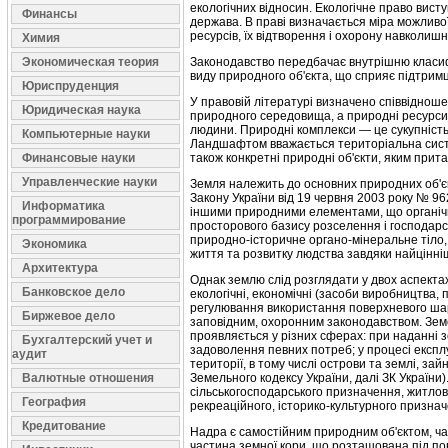
екологічних відносин. Еко­логічне право вист
Финансы
дер­жава. В праві визначається міра можливо
ресурсів, їх відтворення і охорону навколиш
Химия
Экономическая теория
Законодавство передбачає внутрішню класиф
виду природного об'єкта, що сприяє під­тримці
Юриспруденция
У правовій літературі визначено співвідноше
Юридическая наука
природного середовища, а природні ресурси у
людини. Природні комплекси — це сукупність 
Компьютерные науки
Ланд­шафтом вважається територіальна систем
Финансовые науки
також конкретні природні об'єкти, яким прит
Управленческие науки
Земля належить до основних природних об'єкті
Закону України від 19 червня 2003 року № 96
Информатика
іншими природ­ними елементами, що органічн
программирование
просторового базису розселення і господарсь
природно-історичне органо-мінеральне тіло,
Экономика
життя та розвитку люд­ства завдяки найцінні
Архитектура
Однак землю слід розглядати у двох аспектах
Банковское дело
екологічні, економічні (засоби виробництва,
регулювання використання поверхне­вого шар
Биржевое дело
заповідним, охо­ронним законодавством. Зе
проявляється у різних сферах: при наданні з
Бухгалтерский учет и
задоволення певних потреб; у процесі експлу
аудит
території, в тому числі острови та землі, зай
Валютные отношения
Земельного ко­дексу України, далі ЗК Україн
сільськогосподарського призначення, житлово
География
рекреаційного, історико-культурного призна­
Кредитование
Надра є самостійним природним об'єктом, час
частина земної кори, що розташована під по­