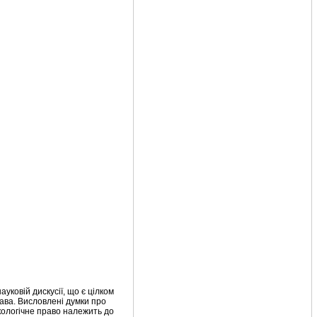
уковій дискусії, що є цілком
рава. Висловлені думки про
екологічне право належить до