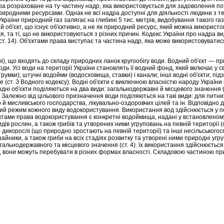
ра розраховане на ту частину надр, яка ви­користовується для задоволення п
иродними ресурса­ми. Однак не всі надра доступні для діяльності людини з тех
країни природний газ залягає на глибині 5 тис. метрів, видобування такого га
 об'єкт, що існує об'єктивно, а не як природний ресурс, який можна використ
ся, та ті, що не використовуються з різних причин. Кодекс України про надра ви
(ст. 14). Об'єктами права виступає та частина надр, яка може використовуват
ькі), що входять до складу природних ланок кругообігу води. Водний об'єкт —
и. Усі води на території України становлять її водний фонд, який включає у с
трумки); штучні водойми (водосховища, ставки) і канали; інші водні об'єкти; пі
 (ст. З Водного кодексу). Водні об'єкти є виключною власністю народу України 
дні об'єкти поділяють­ся на два види: загальнодержавні й місцевого значення (с
Залежно від цільового призначення води поділяються на такі види: для питни
 й мисливського господарства, лікувально-оздоровчих цілей та ін. Відповідно д
ий режим кожного виду водокористування. Викори­стання вод здійснюється у п
'єктами права водокористування є конкретні водоймища, надані у встановленом
идів рослин, а також грибів та утворених ними угруповань на певній території (с
— дико­рослі (що природно зростають на певній території) та інші несільськог
айники, а також гриби на всіх стадіях розвитку та ут­ворені ними природні уг
альнодержавного та місцево­го значення (ст. 4). їх використання здійснюється 
го, вони мо­жуть перебувати в різних формах власності. Складовою частиною п