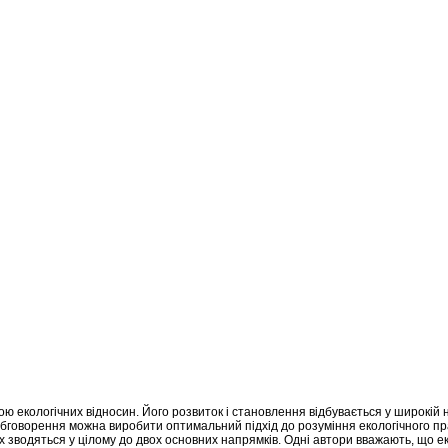
екологічних відносин. Його розвиток і становлення відбувається у широкій на­
 обговорення можна виробити оптимальний підхід до розуміння екологічного п
ах зводяться у цілому до двох основних напрямків. Одні автори вважають, що 