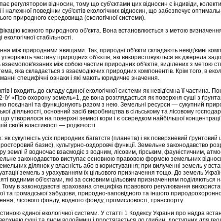
упає регулятором відносин, тому що суб'єктами цих відносин є індивіди, колект
ї і належної поведінки суб'єктів екологічних відносин, що забезпечує оптимал
ньо­го природного середовища (екологічної системи).
ікацію кожного природного об'єкта. Вона встановлюється з метою визначення
 екологічної стабільності.
ння між природни­ми явищами. Так, природні об'єкти складають невід'ємні ко
т­ворюють частину природних об'єктів, які використовуються як дже­рела задо
взаємопов'язаних між собою частин природних об'єктів, виділених з метою ст
а, яка складається з вза­ємодіючих природних компонентів. Крім того, в еколо
а­манні специфічні ознаки і які мають юридичне значення.
в і входить до складу єдиної екологічної системи як невід'ємна її частина. По­н
2-ІУ «Про охорону земель»1, де вона розглядається як по­верхня суші з ґрун
о поєднані та функціонують разом з нею. Земельні ресурси — сукупний приро
кої діяльності, основний засіб виробництва в сільському та лісовому господар
 що утворилося на поверхні земної кори і є осередком найбільшої концентрац
шій своїй властивості — родючості.
: як сукупність усіх природних багатств (планета) і як поверхневий ґрунтовий 
 просто­ровий базис), культурно-оздоровчі функції. Земельне законодавст­во р
у землі й водночас взаємодіє з водним, лісовим, гірським, фауністичним, ат
мельне законодавство виступає основною правовою формою земельних відносин
емельних ділянок у власність або в користування; при вилученні земель у вст
атації земель з урахуванням їх цільового призначення тощо. До земель України
няті водними об'єктами, які за основним цільовим при­значенням поділяються на 
и). Тому в законодавстві врахована спе­цифіка правового регулювання використ
ї та громадської забу­дови, природно-заповідного та іншого природоохоронно
чення, лісового фонду, водного фонду, промисловості, транспорту.
тиною єдиної екологічної системи. У статті 1 Кодексу України про надра вста
верхнею суші та дном водоймищ і простягається до глибин, доступ­них для гео