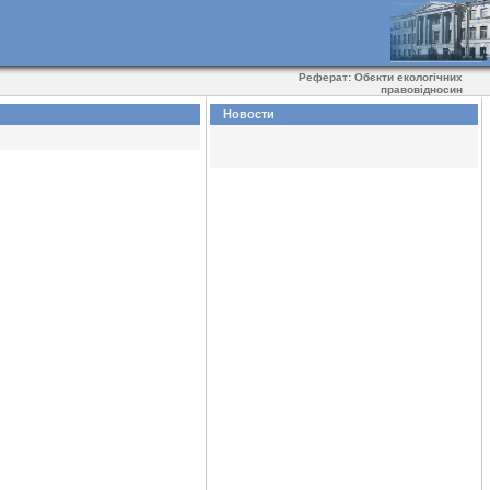
Реферат: Обєкти екологічних
правовідносин
Новости