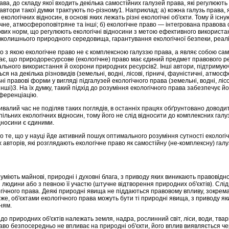
ава, до складу якої входить декілька самостійних галузей права, які регулюють 
автори такої думки трактують по-різному1. Наприклад: а) кожна галузь права, 
о­логічних відносин, в основі яких лежать різні екологічні об'єкти. Тому й існую
тичне, атмосфероповітряне та інші; б) екологічне право — інтегрована правова 
вових норм, що регулюють еко­логічні відносини з метою ефективного використа
колишнього природного середовища, гарантування екологічної безпеки, ре­аліз
о з якою еко­логічне право не є комплексною галуззю права, а являє собою са­м
ажає, що природоресурсове (екологічне) право має єдиний пред­мет правового 
нального використання й охорони природних ресурсів2. Інші автори, підтримую
я на декілька різно­видів (земельні, водні, лісові, гірничі, фауністичні, атмосф
ні правові форми у вигляді підгалузей екологічного права (земельні, водні, лісов
ші)3. На їх думку, такий підхід до розуміння екологічного права забезпечує йо
иференціацію.
ивалий час не поділяв таких поглядів, в останніх працях обґрунтовано доводит
пільних екологічних відносин, тому його не слід відно­сити до комплексних галу
дносини є єдиними.
 те, що у науці йде активний пошук оптимального розуміння сутності екологічн
 авторів, які розглядають екологічне право як самостійну (не-комплексну) гал
міють майнові, природні і духовні блага, з приводу яких виникають правовідно
і людини або з певною її участю (штучне відтворення природ­них об'єктів). Слід 
ічного права. Деякі природні явища не підда­ються правовому впливу, зокрема,
же, об'єктами екологічного права можуть бути ті природні явища, з приводу я
ням.
до природних об'єктів належать земля, надра, рослинний світ, ліси, води, тва
раво безпосередньо не впливає на природні об'єкти, його вплив виявляється чер