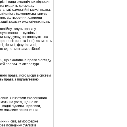
різні види екологічних відносин.
яка входить до складу
ть такі самостійні галузі права,
спільність (комплексна галузь
ння, відтворення, охорони
ації захисту екологічних прав.
остійну галузь права у
регулювання — суспільні
чи таку думку, наголошують на
еро-повітряні та інші), які мають
і, гірничі, фауністичні,
го єдність як самостійної
ь, що екологічне право з огляду
зей права4. У літературі
ого права, його місця в системі
узь права з підгалузевою
си­ни. Об'єктами екологічного
мати на увазі, що не всі
 водні відливи і приливи,
ких можливе ви­никнення
рин­ний світ, атмосферне
ез поведінку суб'єктів