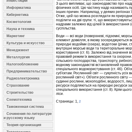
Инвестиции
З цього випливає, що законодавство про над
Информатика
фізичних осіб. Цю частину надр називають пр
інших причин. Наприклад, у деяких регіонах У
Кибернетика
Отже, цей газ можна розглядати як природний
поділити на дві групи: ті, що використовують
Косметология
надрами залежно від цілей їх ви­користання 
суспільства.
Наука и техника
Маркетинг
Води — всі води (поверхневі, підземні, морс
елемент довкілля, в якому зосереджуються вод
Культура и искусство
природні водойми (озера), водотоки (річки, с
внутрішні морські води та територіальне море
Менеджмент
користування (ст. 6). Залежно від значення во
правовий режим їх використання та охорони. 
Металлургия
сільського господарства, транспорту, рибного
Налогообложение
водному законодавстві вста­новлений правов
спеціального водоко­ристування (ст. 46). Об
Предпринимательство
суб'єктам. Рослинний світ — сукупність усіх в
рослинний світ»). Об'єкти рослинного світу 
Радиоэлектроника
судинні рослини, мохоподібні, водорості, лиш
Страхование
ресурси поділяються на природні ресурси заг
спеціального використання (ст. 8). Крім цьо
Строительство
ліси.
Схемотехника
Страницы: 1,
2
Таможенная система
Сочинения по литературе
и русскому языку
Теория организация