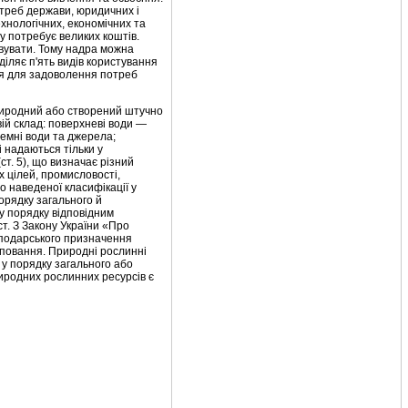
отреб держави, юридичних і
но­логічних, економічних та
зу потребує великих коштів.
овувати. Тому надра можна
діляє п'ять видів користування
ися для задоволення потреб
 природний або створений штучно
вій склад: поверхневі води —
дземні води та джерела;
і надаються тільки у
т. 5), що виз­начає різний
х цілей, промисловості,
о наведеної класифікації у
орядку загального й
у порядку відповідним
т. З Закону Ук­раїни «Про
осподарського призначення
руповання. Природні рослинні
у порядку загаль­ного або
риродних рослинних ресурсів є