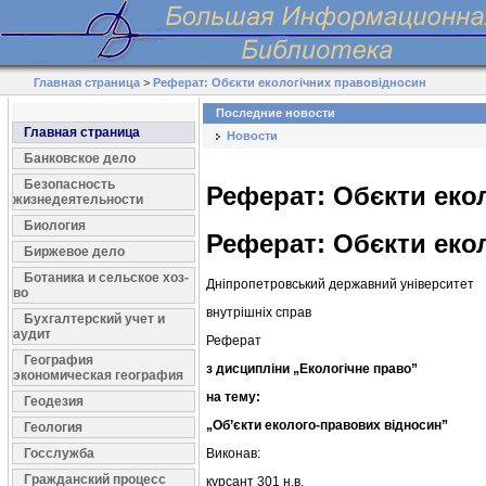
Главная страница
>
Реферат: Обєкти екологічних правовідносин
Последние новости
Главная страница
Новости
Банковское дело
Безопасность
Реферат: Обєкти еко
жизнедеятельности
Биология
Реферат: Обєкти еко
Биржевое дело
Ботаника и сельское хоз-
Дніпропетровський державний університет
во
внутрішніх справ
Бухгалтерский учет и
аудит
Реферат
География
з дисципліни „Екологічне право”
экономическая география
на тему:
Геодезия
„Об’єкти еколого-правових відносин”
Геология
Госслужба
Виконав:
Гражданский процесс
курсант 301 н.в.