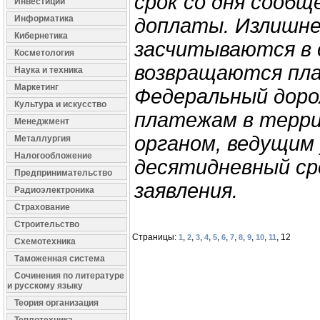
срок со дня сообщ
Инвестиции
Информатика
доплаты. Излишне
Кибернетика
засчитываются в 
Косметология
возвращаются пл
Наука и техника
Маркетинг
Федеральный доро
Культура и искусство
платежам в терр
Менеджмент
органом, ведущим
Металлургия
Налогообложение
десятидневный сро
Предпринимательство
заявления.
Радиоэлектроника
Страхование
Строительство
Страницы:
,
,
,
,
,
,
,
,
,
,
, 12
1
2
3
4
5
6
7
8
9
10
11
Схемотехника
Таможенная система
Сочинения по литературе
и русскому языку
Теория организация