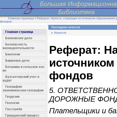
Главная страница
>
Реферат: Налоги, служащие источником образования
фондов
Последние новости
Главная страница
Новости
Банковское дело
Безопасность
Реферат: Н
жизнедеятельности
Биология
источником
Биржевое дело
Ботаника и сельское хоз-
во
фондов
Бухгалтерский учет и
аудит
География
5. ОТВЕТСТВЕНН
экономическая география
Геодезия
ДОРОЖНЫЕ ФОН
Геология
Плательщики и ба
Госслужба
Гражданский процесс