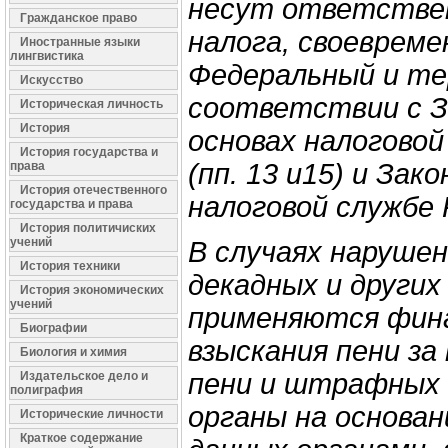
несут ответствен
Гражданское право
налога, своевреме
Иностранные языки
лингвистика
Федеральный и те
Искусство
соответствии с З
Историческая личность
История
основах налогово
История государства и
(пп. 13 и15) и За
права
История отечественного
налоговой службе Р
государства и права
История политичиских
учений
В случаях нарушен
История техники
декадных и други
История экономических
учений
применяются фина
Биографии
взыскания пени за
Биология и химия
пени и штрафных 
Издательское дело и
полиграфия
органы на основа
Исторические личности
Краткое содержание