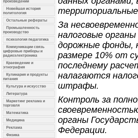
данных органами,
произведений
территориальные
Новейшая история
политология
Остальные рефераты
За несвоевременн
Промышленность
производство
налоговые органы
психология педагогика
дорожные фонды, 
Коммуникации связь
цифровые приборы и
размере 10% от с
радиоэлектроника
последнему расче
Краеведение и
этнография
налагаются нало
Кулинария и продукты
питания
штрафы.
Культура и искусство
Литература
Контроль за полн
Маркетинг реклама и
торговля
своевременностью
Математика
органы Государст
Медицина
Федерации.
Реклама
Физика