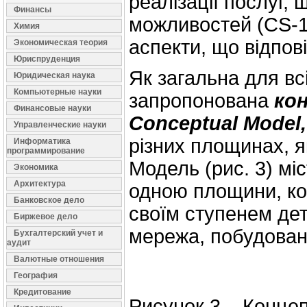
реалізації послуг,
Финансы
можливостей (CS-1
Химия
аспекти, що відпов
Экономическая теория
Юриспруденция
Як загальна для вс
Юридическая наука
Компьютерные науки
запропонована
ко
Финансовые науки
Conceptual
Model
Управленческие науки
різних площинах, як
Информатика
программирование
Модель (рис. 3) мі
Экономика
Архитектура
одною площини, кож
Банковское дело
своїм ступенем дет
Биржевое дело
мережа, побудована
Бухгалтерский учет и
аудит
Валютные отношения
География
Кредитование
Рисунок 3 – Конце