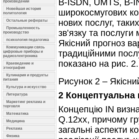
B-ISDN, UMTS, B-IN
произведений
Новейшая история
широкосмугових ко
политология
нових послуг, таки
Остальные рефераты
Промышленность
зв'язку та послуги
производство
психология педагогика
Якісний прогноз ва
Коммуникации связь
традиційними посл
цифровые приборы и
радиоэлектроника
показано на рис. 2.
Краеведение и
этнография
Кулинария и продукты
Рисунок 2 – Якісний
питания
Культура и искусство
2 Концептуальна 
Литература
Маркетинг реклама и
торговля
Концепцію IN визна
Математика
Q.12хх, причому г
Медицина
загальні аспекти ко
Реклама
Физика