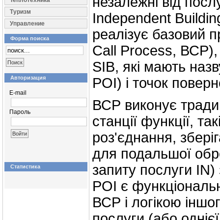
незалежні від послу
Теплотехника
Туризм
Independent Buildin
Управление
реалізує базовий п
Форма поиска
Call Process, ВСР)
SIB, які мають назву
Авторизация
POI) і точок поверн
E-mail
ВСР виконує традиц
Пароль
станції функції, та
роз'єднання, збері
для подальшої обро
запиту послуги IN)
Статистика
POI є функціональ
ВСР і логікою іншо
послуги (або однієї