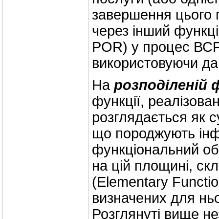
завершення цього 
через інший функці
POR) у процес ВСР
використовуючи дан
На
розподіленій 
функції, реалізова
розглядається як с
що породжують інф
функціональний об'є
на цій площині, ск
(Elementary Functi
визначених для ньог
Розглянуті вище не