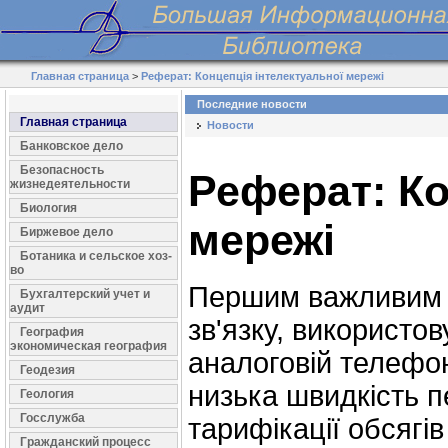
Главная страница
>
Реферат: Концепція інтелектуальної мережі
Последние новости
Главная страница
Новости
Банковское дело
Безопасность
Реферат: Ко
жизнедеятельности
Биология
мережі
Биржевое дело
Ботаника и сельское хоз-
во
Першим важливим 
Бухгалтерский учет и
аудит
зв'язку, використо
География
экономическая география
аналоговій телефон
Геодезия
низька швидкість п
Геология
Госслужба
тарифікації обсягів
Гражданский процесс