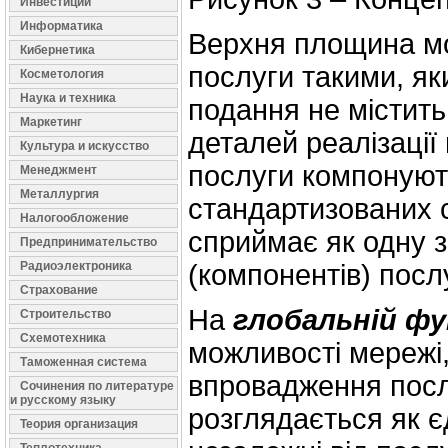
Инвестиции
Информатика
Верхня площина м
Кибернетика
послуги такими, яки
Косметология
Наука и техника
подання не містить
Маркетинг
деталей реалізації
Культура и искусство
послуги компонують
Менеджмент
Металлургия
стандартизованих с
Налогообложение
сприймає як одну з
Предпринимательство
Радиоэлектроника
(компонентів) послу
Страхование
На
глобальній фу
Строительство
Схемотехника
можливості мережі,
Таможенная система
впровадження посл
Сочинения по литературе
и русскому языку
розглядається як є
Теория организация