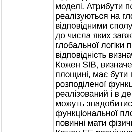
моделі. Атрибути п
реалізуються на г
відповідними сполу
до числа яких завж
глобальної логіки 
відповідність визн
Кожен SIB, визначе
площині, має бути
розподіленої функ
реалізований і в д
можуть знадобитися
функціональної пло
повинні мати фізич