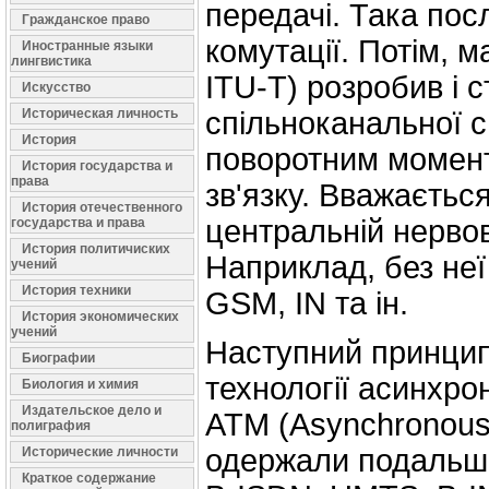
передачі. Така пос
Гражданское право
комутації. Потім, 
Иностранные языки
лингвистика
ITU-T) розробив і
Искусство
Историческая личность
спільноканальної с
История
поворотним момен
История государства и
права
зв'язку. Вважаєть
История отечественного
центральній нервов
государства и права
История политичиских
Наприклад, без не
учений
История техники
GSM, IN та ін.
История экономических
учений
Наступний принцип
Биографии
технології асинхр
Биология и химия
Издательское дело и
ATM (Asynchronous 
полиграфия
одержали подальший
Исторические личности
Краткое содержание