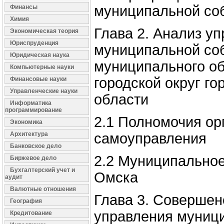
муниципальной со
Финансы
Химия
Глава 2. Анализ у
Экономическая теория
Юриспруденция
муниципальной со
Юридическая наука
муниципального о
Компьютерные науки
городской округ г
Финансовые науки
Управленческие науки
области
Информатика
программирование
2.1 Полномочия ор
Экономика
Архитектура
самоуправления
Банковское дело
2.2 Муниципальное
Биржевое дело
Бухгалтерский учет и
Омска
аудит
Валютные отношения
Глава 3. Совершен
География
управления муниц
Кредитование