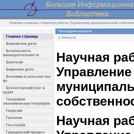
Главная страница
>
Научная работа: Управление муниципальной собстве
Последние новости
Главная страница
Новости
Банковское дело
Безопасность
Научная раб
жизнедеятельности
Биология
Управление
Биржевое дело
Ботаника и сельское хоз-
во
муниципал
Бухгалтерский учет и
аудит
собственно
География
экономическая география
Геодезия
Научная раб
Геология
Госслужба
Гражданский процесс