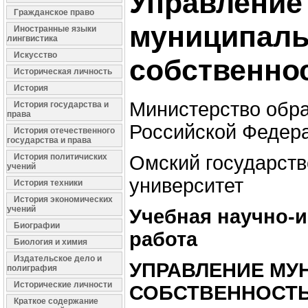
Управление
Гражданское право
муниципал
Иностранные языки
лингвистика
Искусство
собственно
Историческая личность
История
Министерство обр
История государства и
права
Российской Федер
История отечественного
государства и права
История политичиских
Омский государств
учений
университет
История техники
История экономических
учений
Учебная научно-
Биографии
работа
Биология и химия
Издательское дело и
УПРАВЛЕНИЕ МУ
полиграфия
Исторические личности
СОБСТВЕННОСТ
Краткое содержание