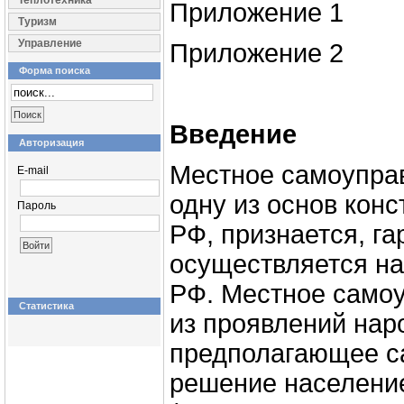
Теплотехника
Приложение 1
Туризм
Управление
Приложение 2
Форма поиска
Введение
Авторизация
Местное самоупра
E-mail
одну из основ конс
Пароль
РФ, признается, га
осуществляется на
РФ. Местное самоу
Статистика
из проявлений нар
предполагающее с
решение населени