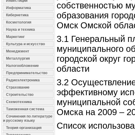
Инвестиции
собственностью м
Информатика
образования городс
Кибернетика
Косметология
Омск Омской обла
Наука и техника
3.1 Генеральный п
Маркетинг
Культура и искусство
муниципального о
Менеджмент
городской округ г
Металлургия
Налогообложение
области
Предпринимательство
3.2 Осуществление
Радиоэлектроника
Страхование
эффективному исп
Строительство
муниципальной соб
Схемотехника
Таможенная система
Омска на 2009 – 2
Сочинения по литературе
и русскому языку
Список использова
Теория организация