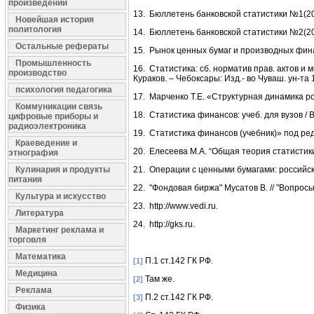
произведений
13. Бюллетень банковской статистики №1(200
Новейшая история
политология
14. Бюллетень банковской статистики №2(201
Остальные рефераты
15. Рынок ценных бумаг и производных фина
Промышленность
16. Статистика: сб. норматив прав. актов и м
производство
Кураков. – Чебоксары: Изд.- во Чуваш. ун-та 1
психология педагогика
17. Марченко Т.Е. «Структурная динамика ро
Коммуникации связь
18. Статистика финансов: учеб. для вузов / В
цифровые приборы и
радиоэлектроника
19. Статистика финансов (учебник)» под ред.
Краеведение и
20. Елесеева М.А. “Общая теория статистики”
этнография
Кулинария и продукты
21. Операции с ценными бумагами: российска
питания
22. "Фондовая биржа" Мусатов В. // "Вопрос
Культура и искусство
23. http://www.vedi.ru.
Литература
24. http://gks.ru.
Маркетинг реклама и
торговля
Математика
П.1 ст.142 ГК РФ.
[1]
Медицина
Там же.
[2]
Реклама
П.2 ст.142 ГК РФ.
[3]
Физика