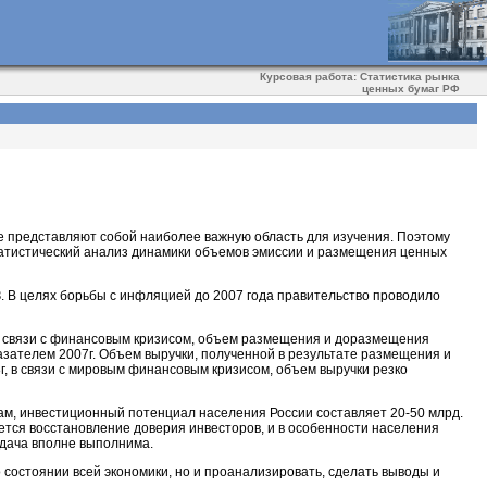
Курсовая работа: Статистика рынка
ценных бумаг РФ
е представляют собой наиболее важную область для изучения. Поэтому
статистический анализ динамики объемов эмиссии и размещения ценных
. В целях борьбы с инфляцией до 2007 года правительство проводило
г, в связи с финансовым кризисом, объем размещения и доразмещения
казателем 2007г. Объем выручки, полученной в результате размещения и
8г, в связи с мировым финансовым кризисом, объем выручки резко
ам, инвестиционный потенциал населения России составляет 20-50 млрд.
ется восстановление доверия инвесторов, и в особенности населения
адача вполне выполнима.
о состоянии всей экономики, но и проанализировать, сделать выводы и