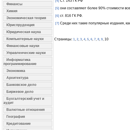
Ст. 143 ГК РФ
[4]
Финансы
они составляют более 90% стоимости вс
[5]
Химия
ст. 816 ГК РФ.
[6]
Экономическая теория
Среди них такие популярные издания, ка
[7]
Юриспруденция
Юридическая наука
Компьютерные науки
Страницы:
,
,
,
,
,
,
,
,
, 10
1
2
3
4
5
6
7
8
9
Финансовые науки
Управленческие науки
Информатика
программирование
Экономика
Архитектура
Банковское дело
Биржевое дело
Бухгалтерский учет и
аудит
Валютные отношения
География
Кредитование