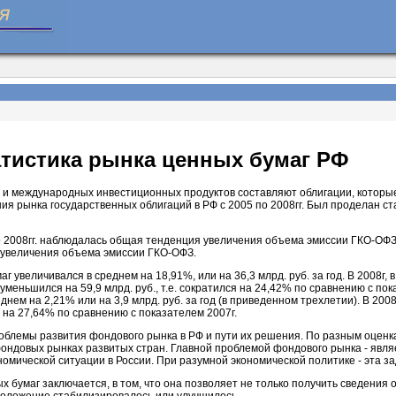
атистика рынка ценных бумаг РФ
 и международных инвестиционных продуктов составляют облигации, которы
ия рынка государственных облигаций в РФ с 2005 по 2008гг. Был проделан 
по 2008гг. наблюдалась общая тенденция увеличения объема эмиссии ГКО-ОФЗ
увеличения объема эмиссии ГКО-ОФЗ.
г увеличивался в среднем на 18,91%, или на 36,3 млрд. руб. за год. В 2008
меньшился на 59,9 млрд. руб., т.е. сократился на 24,42% по сравнению с по
ем на 2,21% или на 3,9 млрд. руб. за год (в приведенном трехлетии). В 200
я на 27,64% по сравнению с показателем 2007г.
облемы развития фондового рынка в РФ и пути их решения. По разным оценк
ондовых рынках развитых стран. Главной проблемой фондового рынка - явля
омической ситуации в России. При разумной экономической политике - эта з
х бумаг заключается, в том, что она позволяет не только получить сведения 