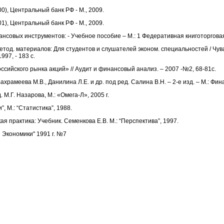
), Центральный банк РФ - М., 2009.
), Центральный банк РФ - М., 2009.
нсовых инструментов: - Учебное пособие – М.: 1 Федеративная книготорговая
етод. материалов: Для студентов и слушателей эконом. специальностей / Чуваш. г
997, - 183 с.
ссийского рынка акций» // Аудит и финансовый анализ. – 2007 -№2, 68-81с.
ахрамеева М.В., Данилина Л.Е. и др. под ред. Салина В.Н. – 2-е изд. – М.: Фин
 М.Г. Назарова, М.: «Омега-Л», 2005 г.
, М.: “Статистика”, 1988.
я практика: Учебник. Семенкова Е.В. М.: “Перспектива”, 1997.
ы Экономики" 1991 г. №7