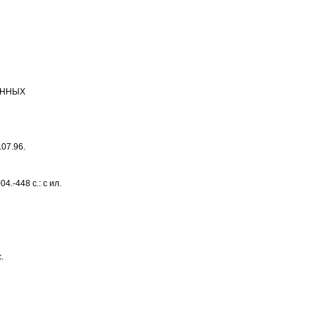
ВЕННЫХ
07.96.
4.-448 с.: с ил.
.