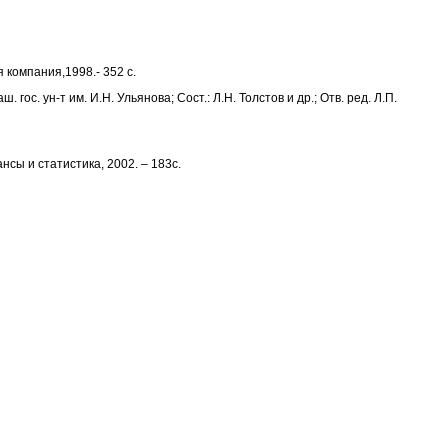
 компания,1998.- 352 с.
ос. ун-т им. И.Н. Ульянова; Сост.: Л.Н. Толстов и др.; Отв. ред. Л.П.
ансы и статистика, 2002. – 183с.