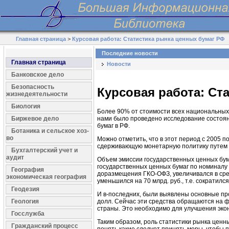
Главная страница
>
Курсовая работа: Статистика рынка ценных бумаг РФ
Последние новости
Главная страница
Новости
Банковское дело
Безопасность
Курсовая работа: Ст
жизнедеятельности
Биология
Более 90% от стоимости всех национальных
Биржевое дело
нами было проведено исследование состоян
бумаг в РФ.
Ботаника и сельское хоз-
во
Можно отметить, что в этот период с 2005 
сдерживающую монетарную политику путем 
Бухгалтерский учет и
аудит
Объем эмиссии государственных ценных бума
государственных ценных бумаг по номиналу у
География
доразмещения ГКО-ОФЗ, увеличивался в средн
экономическая география
уменьшился на 70 млрд. руб., т.е. сократилс
Геодезия
И в-последних, были выявлены основные пр
Геология
долл. Сейчас эти средства обращаются на ф
страны. Это необходимо для улучшения экон
Госслужба
Таким образом, роль статистики рынка ценны
Гражданский процесс