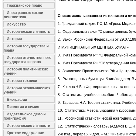
понять какие следует принять меры, чтобы
Гражданское право
Иностранные языки
Список использованных источников и лит
лингвистика
1. Гражданский кодекс РФ, М: «Гросс-Медиа»,
Искусство
Историческая личность
1. Федеральный закон "О рынке ценных бумаг
История
2. Закон Российской Федерации от 29.
История государства и
И МУНИЦИПАЛЬНЫХ ЦЕННЫХ БУМАГ»
права
3. Указ Президента РФ "О Федеральной коми
История отечественного
государства и права
4. Указ Президента РФ "Об утверждении Кон
История политичиских
5. Заявление Правительства РФ и Центрально
учений
6. Рынок ценных бумаг: учебник / под ред. В.А
История техники
7. Козлов Н.Б. «Формирование рынка ценных
История экономических
учений
8. Статистика: учебное пособие - Чебоксары:
Биографии
9. Тарасова Н.А. Теория статистики: Учебное 
Биология и химия
10. Статистика: Метод. указания у курсовым 
Издательское дело и
полиграфия
11. Российский статистический ежегодник. 2009
Исторические личности
12. Статистический словарь / [Адамов В.Е. и д
Краткое содержание
2-е изд., перераб. и доп. – М.: Финансы и ста