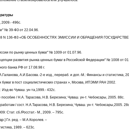
 положение стабилизировалось или улучшилось.
ературы
 2009.- 496с.
" № 39-ФЗ от 22.04.96.
07.1998 N 136-ФЗ «ОБ ОСОБЕННОСТЯХ ЭМИССИИ И ОБРАЩЕНИЯ ГОСУДАРСТ
ссии по рынку ценных бумаг" № 1009 от 01.07.96.
цепции развития рынка ценных бумаг в Российской Федерации" № 1008 от 01.
го банка РФ от 17.08.98 г.
.Галанова, А.И.Басова.-2-е изд., перераб. и доп.-М.: Финансы и статистика, 200
 бумаг в пост социалистических странах », Москва, ИПЭМИ РАН 2002.
 Изд-во Чуваш. ун-та,1999.- 432с.
пособие / Н.А. Тарасова, Н.В. Березина; Чуваш. ун-т. Чебоксары, 2005. 88с.
работам / сост. Н.А.Тарасова, Н.В. Березина; Чуваш. ун-т. Чебоксары,2005. 28с
: Стат. сб./Росстат.- М., 2009. – 795с.
р.] Гл. ред. – М.А.Королев. –
тистика, 1989. – 623с.