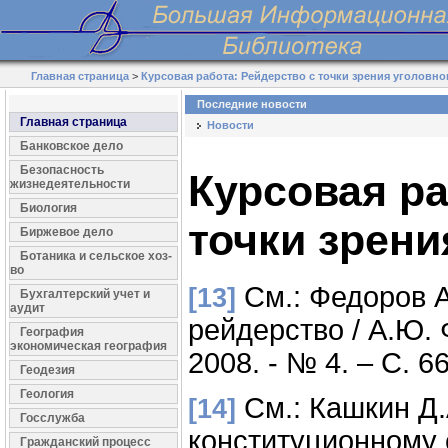
Главная страница
>
Курсовая работа: Рейдерство с точки зрения уголовно
Последние новости
Главная страница
Новости
Банковское дело
Безопасность
Курсовая ра
жизнедеятельности
Биология
точки зрени
Биржевое дело
Ботаника и сельское хоз-
во
См.: Федоров 
[13]
Бухгалтерский учет и
аудит
рейдерство / А.Ю. 
География
экономическая география
2008. - № 4. – С. 66
Геодезия
Геология
См.: Кашкин Д.
[14]
Госслужба
конституционному с
Гражданский процесс