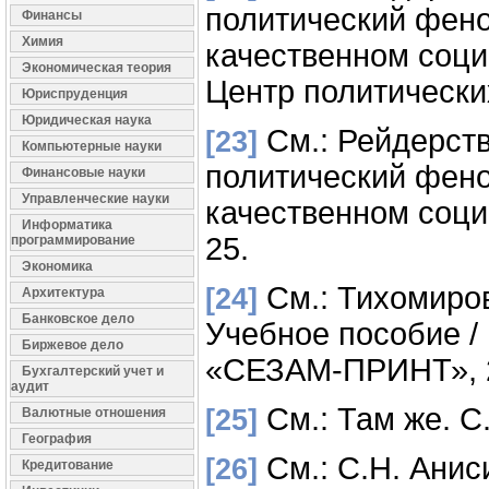
политический фено
Финансы
Химия
качественном соци
Экономическая теория
Центр политических
Юриспруденция
Юридическая наука
См.: Рейдерств
[23]
Компьютерные науки
политический фено
Финансовые науки
Управленческие науки
качественном соци
Информатика
25.
программирование
Экономика
См.: Тихомиров
[24]
Архитектура
Банковское дело
Учебное пособие /
Биржевое дело
«СЕЗАМ-ПРИНТ», 20
Бухгалтерский учет и
аудит
См.: Там же. С.
[25]
Валютные отношения
География
См.: С.Н. Аниси
[26]
Кредитование