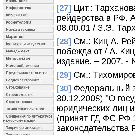
Инвестиции
Цит.: Тарханов
[27]
Информатика
Кибернетика
рейдерства в РФ. А
Косметология
08.00.01 / З.Э. Тар
Наука и техника
Маркетинг
См.: Киц А. Ре
[28]
Культура и искусство
побеждают / А. Ки
Менеджмент
Металлургия
издание. – 2007. - №
Налогообложение
См.: Тихомиров 
[29]
Предпринимательство
Радиоэлектроника
Федеральный за
[30]
Страхование
Строительство
30.12.2008) "О гос
Схемотехника
юридических лиц 
Таможенная система
(принят ГД ФС РФ 1
Сочинения по литературе
и русскому языку
законодательства РФ
Теория организация