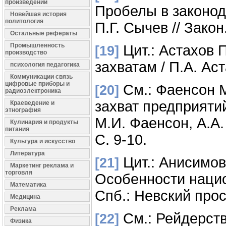
произведений
Пробелы в законод
Новейшая история
политология
П.Г. Сычев // Закон.
Остальные рефераты
Промышленность
Цит.: Астахов 
[19]
производство
захватам / П.А. Аст
психология педагогика
Коммуникации связь
цифровые приборы и
См.: Фаенсон 
[20]
радиоэлектроника
захват предприяти
Краеведение и
этнография
М.И. Фаенсон, А.А.
Кулинария и продукты
питания
С. 9-10.
Культура и искусство
Литература
Цит.: Анисимов
[21]
Маркетинг реклама и
торговля
Особенности нацио
Математика
Спб.: Невский просп
Медицина
Реклама
См.: Рейдерств
[22]
Физика