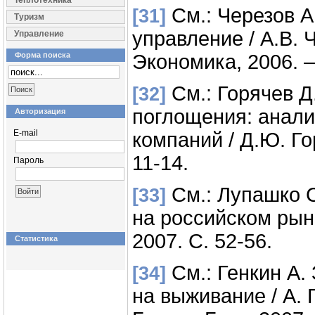
Теплотехника
См.: Черезов А
[31]
Туризм
управление / А.В. 
Управление
Форма поиска
Экономика, 2006. –
См.: Горячев Д
[32]
поглощения: анали
Авторизация
E-mail
компаний / Д.Ю. Го
11-14.
Пароль
См.: Лупашко 
[33]
на российском рынк
2007. С. 52-56.
Статистика
См.: Генкин А.
[34]
на выживание / А. 