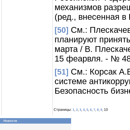
механизмов разреш
(ред., внесенная 
См.: Плескачев
[50]
планируют принять
марта / В. Плескаче
15 феарвля. - № 48
См.: Корсак А.
[51]
системе антикорруп
Безопасность бизнес
Страницы:
,
,
,
,
,
,
,
,
, 10
1
2
3
4
5
6
7
8
9
Новости