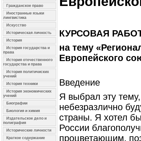
Европейско
Гражданское право
Иностранные языки
лингвистика
Искусство
КУРСОВАЯ РАБО
Историческая личность
История
на тему «Региона
История государства и
права
Европейского со
История отечественного
государства и права
История политичиских
учений
Введение
История техники
История экономических
Я выбрал эту тему,
учений
Биографии
небезразлично бу
Биология и химия
страны. Я хотел б
Издательское дело и
полиграфия
России благополу
Исторические личности
процветающим, по
Краткое содержание