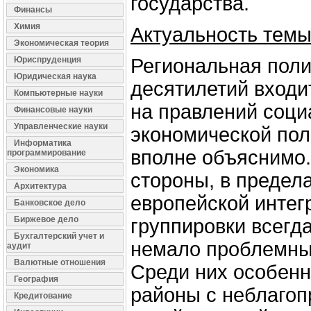
государства.
Финансы
Химия
Актуальность тем
Экономическая теория
Юриспруденция
Региональная поли
Юридическая наука
десятилетий входи
Компьютерные науки
на правлений соци
Финансовые науки
Управленческие науки
экономической пол
Информатика
вполне объяснимо.
программирование
Экономика
стороны, в предел
Архитектура
европейской интег
Банковское дело
Биржевое дело
группировки всегд
Бухгалтерский учет и
немало проблемны
аудит
Валютные отношения
Среди них особен
География
районы с неблагоп
Кредитование