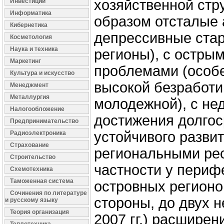
хозяйственной стр
Инвестиции
Информатика
образом отсталые 
Кибернетика
депрессивные ст
Косметология
Наука и техника
регионы), с остры
Маркетинг
проблемами (особ
Культура и искусство
высокой безработи
Менеджмент
Металлургия
молодежной), с не
Налогообложение
достижения долгос
Предпринимательство
устойчивого разви
Радиоэлектроника
Страхование
региональными ре
Строительство
частности у периф
Схемотехника
Таможенная система
островных регионов
Сочинения по литературе
стороны, до двух н
и русскому языку
Теория организация
2007 гг.) расширен