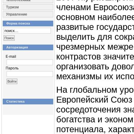
Теплотехника
членами Евросоюз
Туризм
Управление
основном наиболе
Форма поиска
развитые государс
выделить для сок
чрезмерных межре
Авторизация
контрастов значит
E-mail
организовать дов
Пароль
механизмы их испо
На глобальном уро
Европейский Союз 
Статистика
сосредоточения зн
богатства и эконом
потенциала, харак