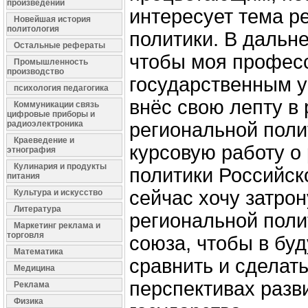
произведений
интересует тема р
Новейшая история
политология
политики. В дальн
Остальные рефераты
чтобы моя професс
Промышленность
производство
государственным у
психология педагогика
внёс свою лепту в 
Коммуникации связь
цифровые приборы и
радиоэлектроника
региональной поли
Краеведение и
курсовую работу о
этнография
Кулинария и продукты
политики Российск
питания
сейчас хочу затрон
Культура и искусство
Литература
региональной поли
Маркетинг реклама и
торговля
союза, чтобы в бу
Математика
сравнить и сделат
Медицина
перспективах разв
Реклама
Физика