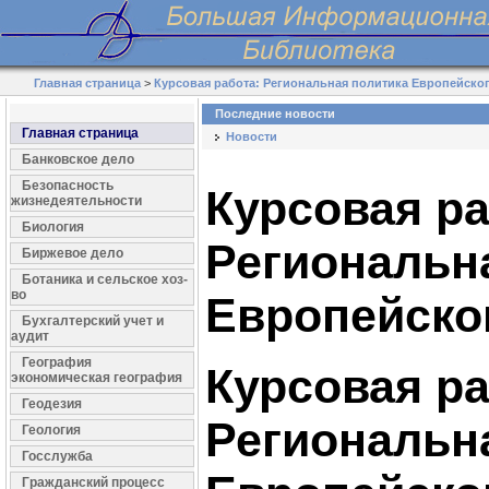
Главная страница
>
Курсовая работа: Региональная политика Европейско
Последние новости
Главная страница
Новости
Банковское дело
Безопасность
Курсовая ра
жизнедеятельности
Биология
Региональн
Биржевое дело
Ботаника и сельское хоз-
во
Европейско
Бухгалтерский учет и
аудит
География
Курсовая ра
экономическая география
Геодезия
Региональн
Геология
Госслужба
Гражданский процесс