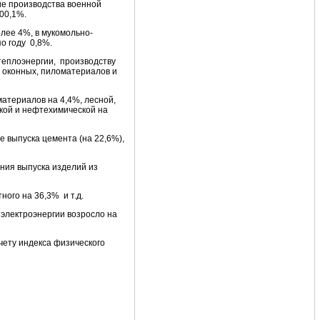
ие производства военной
00,1%.
лее 4%, в мукомольно-
о году 0,8%.
теплоэнергии, производству
и оконных, пиломатериалов и
атериалов на 4,4%, лесной,
ой и нефтехимической на
 выпуска цемента (на 22,6%),
ния выпуска изделий из
ного на 36,3% и т.д.
 электроэнергии возросло на
чету индекса физического