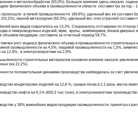
роении и металлообработке (93,0%). Большое влияние здесь оказало паден
ндекс физического объема в промышленности области составил бы за год – 1
 произошло в легкой промышленности (99,8%), удельный вес ее составил бо
53,2%), черной металлургии (60,3%), удельный вес этих отраслей составил п
лей всех видов сократилось на 13,3%. Сохранилось отставание по отпуску 
водки и ликероводочных изделий, муки, крупы, комбикормов, блоков дверных 
ие объемов продукции, составила за отчетный период 59,7%.
отмечен рост индекса физического объема в промышленности строительных м
ной промышленности на 4,5%, пищевой промышленности на 1,5%, химическ
 на 12,9%, в электроэнергетике на 2,9%.
мышленности строительных материалов основное влияние оказало увеличение
ных (на 22,2%).
ности положительная динамика производства наблюдалась за счет увеличе
.
тво кондитерских изделий на 12,6 %, сахара-песка в 2,1 раза, масла живот
водство нефти на 6,1% (600,3 тыс.тонн), в электроэнергетике производство
зводство у 38% важнейших видов продукции промышленности, принятых к рас