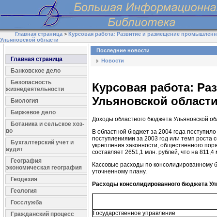
Главная страница
>
Курсовая работа: Развитие и размещение промышлен
Ульяновской области
Последние новости
Главная страница
Новости
Банковское дело
Безопасность
Курсовая работа: Р
жизнедеятельности
Ульяновской област
Биология
Биржевое дело
Доходы областного бюджета Ульяновской обл
Ботаника и сельское хоз-
во
В областной бюджет за 2004 года поступило 
поступлениями за 2003 год или темп роста 
Бухгалтерский учет и
укрепления законности, общественного пор
аудит
составляет 2651,1 млн. рублей, что на 811,
География
Кассовые расходы по консолидированному бюд
экономическая география
уточненному плану.
Геодезия
Расходы консолидированного бюджета Улья
Геология
Госслужба
Государственное управление
Гражданский процесс