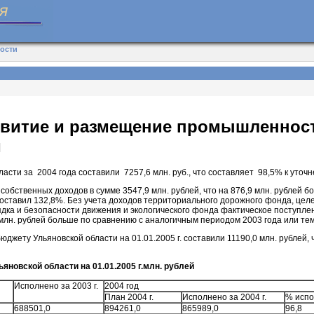
ности
азвитие и размещение промышленнос
и
асти за 2004 года составили 7257,6 млн. руб., что составляет 98,5% к уточ
собственных доходов в сумме 3547,9 млн. рублей, что на 876,9 млн. рублей 
составил 132,8%. Без учета доходов территориального дорожного фонда, це
ядка и безопасности движения и экологического фонда фактическое поступле
4 млн. рублей больше по сравнению с аналогичным периодом 2003 года или те
жету Ульяновской области на 01.01.2005 г. составили 11190,0 млн. рублей, 
новской области на 01.01.2005 г.млн. рублей
Исполнено за 2003 г.
2004 год
План 2004 г.
Исполнено за 2004 г.
% исп
688501,0
894261,0
865989,0
96,8