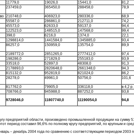
11779,0
19026,0
15441,0
81,2
237459,0
365450,0
288458,0
78,9
тво
210748,0
406923,0
280336,0
68,9
55587,0
286861,0
212711,0
74,2
45573,0
62633,0
59137,0
94,4
122523,0
148515,0
147568,0
99,4
398,0
6216,0
1374,0
22,1
1298814,0
1441584,0
1345885,0
93,4
86257,0
150959,0
135754,0
89,9
2189772,0
2851265,0
2777412,0
97,4
198286,0
271829,0
255183,0
93,9
33518,0
52897,0
48308,0
91,3
2178893,0
2820648,0
2661348,0
94,3
815132,0
952819,0
821024,0
86,2
28278,0
49961,0
50756,0
101,6
817762,0
79905,0
336118,0
в 4,2 р.
708766,0
945988,0
887252,0
93,8
9728046,0
11807740,0
11190054,0
94,8
кругу предприятий области, произведено промышленной продукции на сумму 51
от период составил 96,6% по полному кругу предприятий, по крупным и сре
варь – декабрь 2004 года по сравнению с соответствующим периодом 2003 г