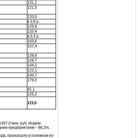
131,1
121,5
133,0
в 3,8 р.
129,8
120,4
в 3,4 р.
103,6
157,4
126,8
128,7
144,1
122,1
100,7
179,5
41,1
125,2
115,0
497,0 млн. руб. Индекс
дним предприятиям – 96,3%.
ода, произошло в основном из-