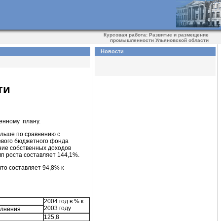
Курсовая работа: Развитие и размещение
промышленности Ульяновской области
Новости
ти
ненному плану.
больше по сравнению с
левого бюджетного фонда
ние собственных доходов
мп роста составляет 144,1%.
что составляет 94,8% к
2004 год в % к
2003 году
олнения
125,8