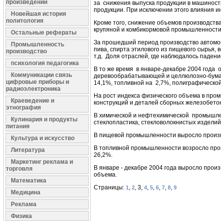
произведений
за снижения выпуска продукции в машиност
продукции. При исключении этого влияния и
Новейшая история
политология
Кроме того, снижение объемов производства
крупяной и комбикормовой промышленности (
Остальные рефераты
За прошедший период производство автомоби
Промышленность
пива, спирта этилового из пищевого сырья, 
производство
т.д. Доля отраслей, где наблюдалось паден
психология педагогика
В
то же время в январе-декабре 2004 года 
Коммуникации связь
деревообрабатывающей и целлюлозно-бумаж
цифровые приборы и
14,1%, топливной на 2,7%, полиграфической
радиоэлектроника
На рост индекса физического объема в про
Краеведение и
конструкций и деталей сборных железобетон
этнография
В химической и нефтехимической промышлен
Кулинария и продукты
стеклопластика, стекловолокнистых изделий
питания
В пищевой промышленности выросло производс
Культура и искусство
В топливной промышленности возросло произ
Литература
26,2%.
Маркетинг реклама и
В январе - декабре 2004 года выросло прои
торговля
объема.
Математика
Страницы:
,
, 3,
,
,
,
,
,
1
2
4
5
6
7
8
9
Медицина
Реклама
Физика