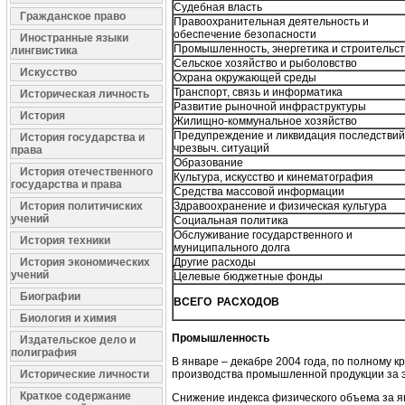
Судебная власть
Гражданское право
Правоохранительная деятельность и
обеспечение безопасности
Иностранные языки
Промышленность, энергетика и строительс
лингвистика
Сельское хозяйство и рыболовство
Искусство
Охрана окружающей среды
Транспорт, связь и информатика
Историческая личность
Развитие рыночной инфраструктуры
История
Жилищно-коммунальное хозяйство
Предупреждение и ликвидация последствий
История государства и
чрезвыч. ситуаций
права
Образование
История отечественного
Культура, искусство и кинематография
государства и права
Средства массовой информации
История политичиских
Здравоохранение и физическая культура
учений
Социальная политика
Обслуживание государственного и
История техники
муниципального долга
История экономических
Другие расходы
учений
Целевые бюджетные фонды
Биографии
ВСЕГО РАСХОДОВ
Биология и химия
Промышленность
Издательское дело и
полиграфия
В январе – декабре 2004 года, по полному 
Исторические личности
производства промышленной продукции за эт
Краткое содержание
Снижение индекса физического объема за ян