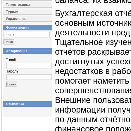
баланса, их взаим
Теплотехника
Бухгалтерская отч
Туризм
Управление
основным источни
Форма поиска
деятельности пред
Тщательное изучен
отчётов раскрывае
Авторизация
достигнутых успехо
E-mail
недостатков в раб
Пароль
помогает наметить
совершенствования
Внешние пользоват
Статистика
информации получ
по данным отчётно
финансовое полож