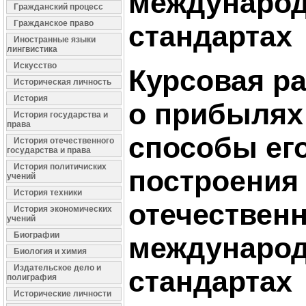
междунаро
Гражданский процесс
Гражданское право
стандартах
Иностранные языки
лингвистика
Искусство
Курсовая ра
Историческая личность
История
о прибылях
История государства и
права
способы ег
История отечественного
государства и права
История политичиских
построения
учений
История техники
отечествен
История экономических
учений
Биографии
междунаро
Биология и химия
Издательское дело и
стандартах
полиграфия
Исторические личности