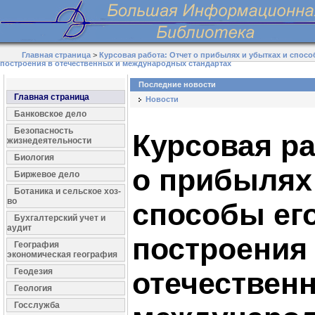
Главная страница
>
Курсовая работа: Отчет о прибылях и убытках и спосо
построения в отечественных и международных стандартах
Последние новости
Главная страница
Новости
Банковское дело
Безопасность
Курсовая ра
жизнедеятельности
Биология
о прибылях
Биржевое дело
Ботаника и сельское хоз-
во
способы ег
Бухгалтерский учет и
аудит
построения
География
экономическая география
Геодезия
отечествен
Геология
Госслужба