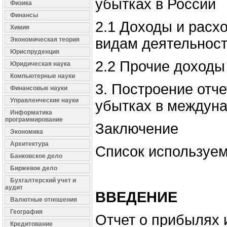
убытках в России
Физика
Финансы
2.1 Доходы и расх
Химия
видам деятельнос
Экономическая теория
Юриспруденция
2.2 Прочие доходы
Юридическая наука
Компьютерные науки
3. Построение отч
Финансовые науки
Управленческие науки
убытках в междун
Информатика
программирование
Заключение
Экономика
Архитектура
Список используе
Банковское дело
Биржевое дело
Бухгалтерский учет и
аудит
ВВЕДЕНИЕ
Валютные отношения
География
Отчет о прибылях 
Кредитование