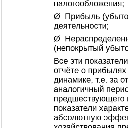
налогообложения;
Ø Прибыль (убыто
деятельности;
Ø Нераспределен
(непокрытый убыто
Все эти показател
отчёте о прибылях
динамике, т.е. за 
аналогичный пери
предшествующего 
показатели характ
абсолютную эффек
хозяйствования пр