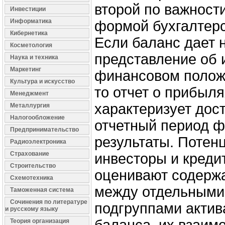
второй по важности
Инвестиции
Информатика
формой бухгалтерс
Кибернетика
Если баланс дает 
Косметология
представление об
Наука и техника
Маркетинг
финансовом полож
Культура и искусство
то отчет о прибыля
Менеджмент
характеризует дос
Металлургия
Налогообложение
отчетный период 
Предпринимательство
результаты. Потен
Радиоэлектроника
Страхование
инвесторы и креди
Строительство
оценивают содерж
Схемотехника
между отдельными
Таможенная система
Сочинения по литературе
подгруппами актив
и русскому языку
Теория организация