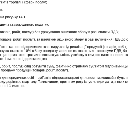
ктів торгівлі і сфери послуг;
в.
на рисунку 14.1.
ну із ставок єдиного податку:
товарів, робіт, послуг) без урахування акцизного збору в разі сплати ПДВ;
товарів, робіт, послуг), за винятком акцизного збору, в разі включення ПДВ до 
ктів малого підприємництва є виручка від реалізації продукції (товарів, робіт,
атку за ставкою 10% в базу оподаткування не включаються також суми ПДВ, бо 
о ця норма вже втратила свою актуальність у зв'язку з тим, що виготовлення та
'єктів малого підприємництва.
ів, робіт, послуг) слід розуміти суму, фактично отриману суб'єктом підприємниц
 продажу продукції (товарів, робіт, послуг).
ля юридичних осіб – суб'єктів підприємницької діяльності можливий з будь-як
оду дорівнює кварталу. Таким чином, протягом року існує чотири дати, з яких
ипня і 1 жовтня.