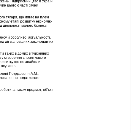
ажень. Підприємництво в Україні
чин цього є часті зміни
го тягаря, що лягає на плечі
сному етапі розвитку економіки
д діяльності малого бізнесу,
су й особливої актуальності.
од дії відповідних законодавчих
и таких відомих вітчизняних
лізу створення сприятливого
розвитку ще не знайшли
тосування.
вчені Поддєрьогін A.M.,
сконалення податкового
роботи, а також предмет, об’єкт