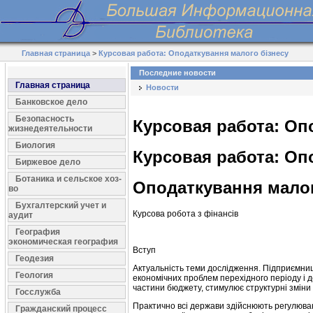
Главная страница
>
Курсовая работа: Оподаткування малого бізнесу
Последние новости
Главная страница
Новости
Банковское дело
Безопасность
Курсовая работа: Оп
жизнедеятельности
Биология
Курсовая работа: Оп
Биржевое дело
Ботаника и сельское хоз-
Оподаткування малог
во
Бухгалтерский учет и
Курсова робота з фінансів
аудит
География
экономическая география
Вступ
Геодезия
Актуальність теми дослідження. Підприємни
Геология
економічних проблем перехідного періоду і 
частини бюджету, стимулює структурні зміни в
Госслужба
Практично всі держави здійснюють регулюван
Гражданский процесс