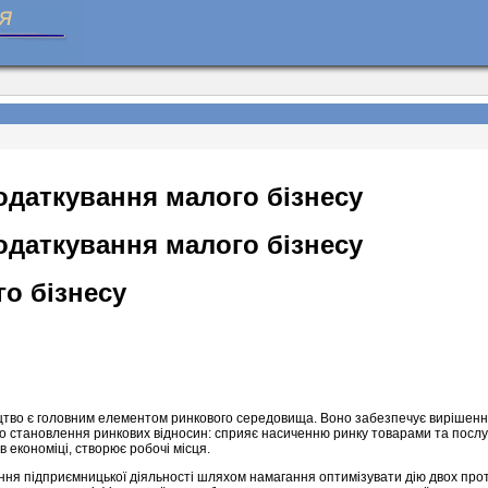
одаткування малого бізнесу
одаткування малого бізнесу
о бізнесу
цтво є головним елементом ринкового середовища. Воно забезпечує вирішенн
до становлення ринкових відносин: сприяє насиченню ринку товарами та посл
 економіці, створює робочі місця.
ня підприємницької діяльності шляхом намагання оптимізувати дію двох прот