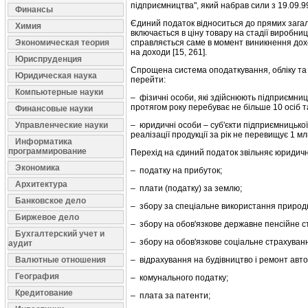
підприємництва", який набрав сили з 19.09.99
Финансы
Єдиний податок відноситься до прямих загал
Химия
включається в ціну товару на стадії виробни
Экономическая теория
справляється саме в момент виникнення доход
на доходи [15, 261].
Юриспруденция
Спрощена система оподаткування, обліку та 
Юридическая наука
перейти:
Компьютерные науки
– фізичні особи, які здійснюють підприємниц
протягом року перебуває не більше 10 осіб та 
Финансовые науки
Управленческие науки
– юридичні особи – суб'єкти підприємницької
реалізації продукції за рік не перевищує 1 млн
Информатика
программирование
Перехід на єдиний податок звільняє юридичн
Экономика
– податку на прибуток;
Архитектура
– плати (податку) за землю;
Банковское дело
– збору за спеціальне використання природн
Биржевое дело
– збору на обов'язкове державне пенсійне с
Бухгалтерский учет и
– збору на обов'язкове соціальне страхуван
аудит
Валютные отношения
– відрахування на будівництво і ремонт авто
География
– комунального податку;
Кредитование
– плата за патенти;