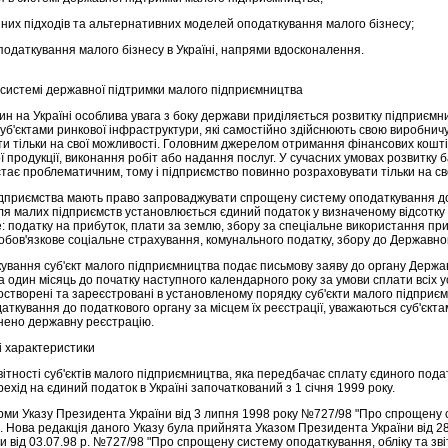
них підходів та альтернативних моделей оподаткування малого бізнесу;
одаткування малого бізнесу в Україні, напрями вдосконалення.
 системі державної підтримки малого підприємництва
ин на Україні особлива увага з боку держави приділяється розвитку підприємни
суб'єктами ринкової інфраструктури, які самостійно здійснюють свою виробничу
ти тільки на свої можливості. Головним джерелом отримання фінансових кошті
ої продукції, виконання робіт або надання послуг. У сучасних умовах розвитку б
стає проблематичним, тому і підприємство повинно розраховувати тільки на сво
підприємства мають право запроваджувати спрощену систему оподаткування до
я малих підприємств установлюється єдиний податок у визначеному відсотку д
ме: податку на прибуток, плати за землю, збору за спеціальне використання пр
обов'язкове соціальне страхування, комунального податку, збору до Державно
вання суб'єкт малого підприємництва подає письмову заяву до органу Державн
за один місяць до початку наступного календарного року за умови сплати всіх 
остворені та зареєстровані в установленому порядку суб'єкти малого підприєм
ткування до податкового органу за місцем їх реєстрації, уважаються суб'єкт
снено державну реєстрацію.
і характеристики
ітності суб'єктів малого підприємництва, яка передбачає сплату єдиного под
хід на єдиний податок в Україні започаткований з 1 січня 1999 року.
рми Указу Президента України від 3 липня 1998 року №727/98 "Про спрощену 
а". Нова редакція даного Указу була прийнята Указом Президента України від 
 від 03.07.98 р. №727/98 "Про спрощену систему оподаткування, обліку та звіт