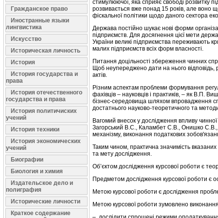
стимулюючої, яка сприяє свободі розвитку пі
Гражданское право
розвивається вже понад 15 років, але воно ще
фіскальної політики щодо даного сектора еко
Иностранные языки
лингвистика
Держава постійно шукає нові форми організа
підприємств. Для досягнення цієї мети держа
Искусство
України великі підприємства переживають кри
малих підприємств всіх форм власності.
Историческая личность
Питання доцільності збереження чинних спро
История
Щоб неупереджено дати на нього відповідь, р
История государства и
актів.
права
Різним аспектам проблеми формування регул
История отечественного
фахівців – науковців і практиків, – як В.П. 
государства и права
бізнес-середовища шляхом впровадження спе
достатнього науково-теоретичного та методи
История политичиских
учений
Вагомий внесок у дослідження впливу чинної 
Загорський B.C., Каламбет С.В., Онишко С.В
История техники
механізму, виконання податкових зобов'язан
История экономических
Таким чином, практична значимість вказаних 
учений
та мету дослідження.
Биографии
Об’єктом дослідження курсової роботи є теор
Биология и химия
Предметом дослідження курсової роботи є ос
Издательское дело и
полиграфия
Метою курсової роботи є дослідження пробл
Исторические личности
Метою курсової роботи зумовлено виконання
Краткое содержание
– дослідити спрощені режими оподаткування