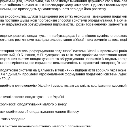
дприємництва, і фіскальної, яка забезпечує виконання державою своїх повнов
 не зайняло значної ніші в її господарському комплексі. Однією з головних при
номіки, що призводить до хвилеподібності періодів його розвитку.
ції виробництва, шляхи підвищення розвитку економіки і зменшення податково
ва постійно шукає нові прогресивні способи і системи оподаткування. На суча
зу, відбувається розукрупнення підприємств, і розвиток економіки залежить ві
щених режимів оподаткування набуває дедалі значнішого суспільного резонан
етельно розглянемо наслідки використання в Україні цих режимів за весь пері
яторної політики реформування податкової системи України присвячені робот
Вишневський, Ю.Б. Іванов, М.П. Кучерявенко та ін. Але проблеми системного ана
ціальних систем оподаткування та обґрунтування напрямків їх подальшого 
чного вирішення, що спричиняє невизначеність та практичні складнощі їх зас
податкової системи на діяльність вітчизняних підприємств зробили українські 
., які піднімали проблеми удосконалення формування податкової системи, удо
ь тощо.
проблем для економіки України і зумовлює актуальність дослідження курсової 
етичні аспекти оподаткування в Україні.
обливості оподаткування малого бізнесу.
еми особливостей оподаткування малого бізнесу.
 таких завдань:
 в системі державної підтримки малого підприємництва;