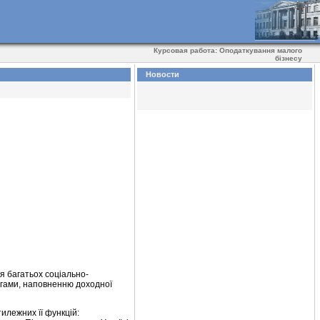
Курсовая работа: Оподаткування малого
бізнесу
Новости
я багатьох соціально-
угами, наповненню доходної
илежних її функцій: