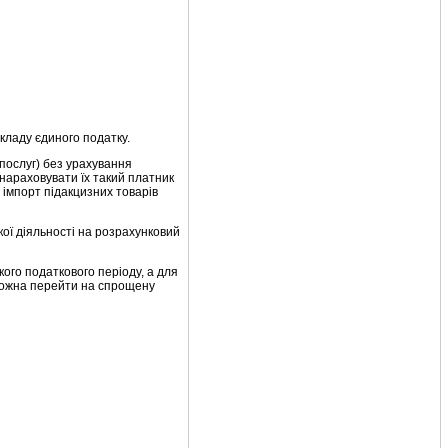
складу єдиного податку.
 послуг) без урахування
нараховувати їх такий платник
 імпорт підакцизних товарів
ької діяльності на розрахунковий
ого податкового періоду, а для
 можна перейти на спрощену