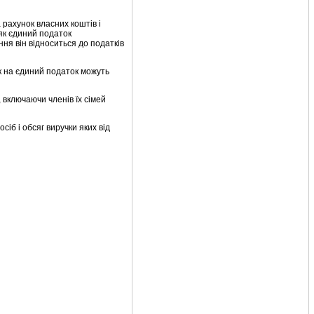
рахунок власних коштів і
 як єдиний податок
ня він відноситься до податків
к на єдиний податок можуть
 включаючи членів їх сімей
іб і обсяг виручки яких від