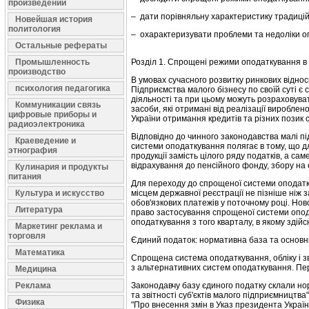
произведений
– дати порівняльну характеристику традицій
Новейшая история
политология
– охарактеризувати проблеми та недоліки оп
Остальные рефераты
Промышленность
Розділ 1. Спрощені режими оподаткування в
производство
В умовах сучасного розвитку ринкових віднос
психология педагогика
Підприємства малого бізнесу по своїй суті є 
діяльності та при цьому можуть розраховува
Коммуникации связь
засоби, які отримані від реалізації вироблен
цифровые приборы и
України отримання кредитів та різних позик 
радиоэлектроника
Відповідно до чинного законодавства малі 
Краеведение и
системи оподаткування полягає в тому, що дл
этнография
продукції замість цілого ряду податків, а са
відрахування до пенсійного фонду, збору на 
Кулинария и продукты
питания
Для переходу до спрощеної системи оподатку
Культура и искусство
місцем державної реєстрації не пізніше ніж 
обов'язкових платежів у поточному році. Нов
Литература
право застосування спрощеної системи опода
оподаткування з того кварталу, в якому здій
Маркетинг реклама и
торговля
Єдиний податок: нормативна база та основн
Математика
Спрощена система оподаткування, обліку і зв
з альтернативних систем оподаткування. Пере
Медицина
Реклама
Законодавчу базу єдиного податку склали но
та звітності суб'єктів малого підприємництв
Физика
"Про внесення змін в Указ президента України