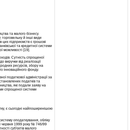
цтва та малого бізнесу.
, торговельну й інші види
в цих підприємств є грошові
анківської та кредитної системи
ї можливості [19].
ходів. Сутність спрощеної
о виручки від реалізації
иродних ресурсів, збору на
го інноваційного фонду.
ої податкової адміністрації за
установлених податків та
ництва, які подали заяву на
ами спрощеної системи
атку, є сьогодні найпоширенішою
систему оподаткування, обліку
28 червня 1999 року № 746/99
ності суб'єктів малого