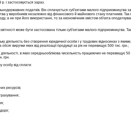
 р. і застосовується зараз.
ьнодержавних податків. Він сплачується суб'єктами малого підприємництва за 
цтва у виробників незалежно від фінансового й майнового стану платників. Так
у, а не при його використанні, то за економічним змістом об'єкта оподаткуван
звітності може бути застосована тільки суб'єктами малого підприємництва. Та
ьку діяльність без створення юридичної особи і у трудових відносинах з якими,
обсяг виручки яких від реалізації продукції за рік не перевищує 500 тис. грн.;
 діяльності, в яких середньооблікова чисельність працюючих не перевищує 50 ос
. грн.
у особу від сплати:
их ресурсів;
трахування;
ня;
доріг;