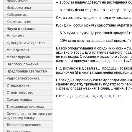
Инвестиции
– збору за видачу дозволу на розміщення об'є
Информатика
– внесків у Фонд соціального захисту інваліді
Кибернетика
Схема розрахунку єдиного податку показана 
Косметология
Юридичні особи можуть самостійно обрати од
Наука и техника
– 6 % суми виручки від реалізації продукції (
Маркетинг
– 10% суми виручки від реалізації продукції (
Культура и искусство
Базою оподаткування у юридичних осіб – суб'є
Менеджмент
акцизного збору. Для платників єдиного под
не має права. Стосовно ж акцизного збору, т
Металлургия
вилучені з припустимої сфери діяльності суб
Налогообложение
Під виручкою від реалізації продукції (товар
Предпринимательство
рахунок чи (і) в касу за здійснення операцій з
Радиоэлектроника
Перехід на спрощену систему оподаткування д
єдиного податку тривалість податкового пері
Страхование
систему оподаткування: 1 січня, 1 квітня, 1 л
Строительство
Страницы: 1,
,
,
,
,
,
,
,
,
,
,
2
3
4
5
6
7
8
9
10
11
12
Схемотехника
Таможенная система
Сочинения по литературе
и русскому языку
Теория организация