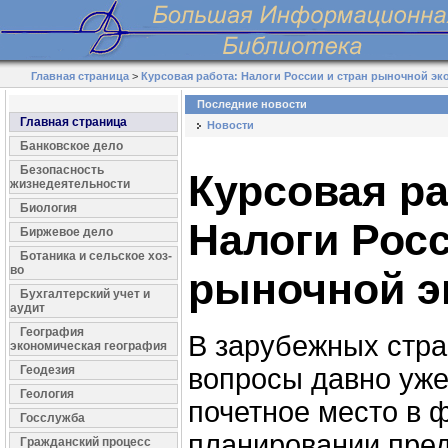
Главная страница
>
Курсовая работа: Налоги России и стран рыночной э
Последние новости
Главная страница
Новости
Банковское дело
Безопасность
Курсовая ра
жизнедеятельности
Биология
Налоги Росс
Биржевое дело
Ботаника и сельское хоз-
во
рыночной э
Бухгалтерский учет и
аудит
География
В зарубежных стра
экономическая география
Геодезия
вопросы давно уж
Геология
почетное место в 
Госслужба
планировании пред
Гражданский процесс