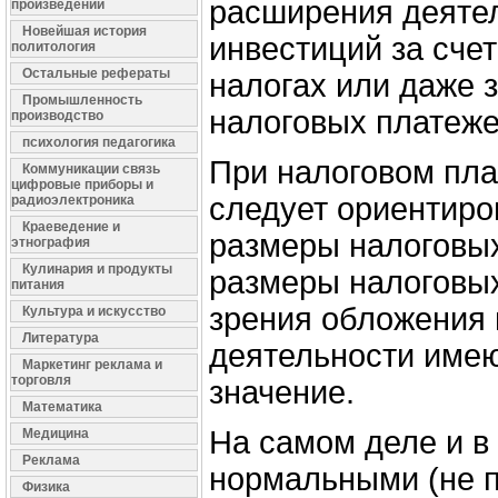
расширения деятел
произведений
Новейшая история
инвестиций за сче
политология
Остальные рефераты
налогах или даже з
Промышленность
налоговых платеже
производство
психология педагогика
При налоговом пла
Коммуникации связь
цифровые приборы и
следует ориентиро
радиоэлектроника
Краеведение и
размеры налоговых
этнография
Кулинария и продукты
размеры налоговых
питания
зрения обложения 
Культура и искусство
Литература
деятельности имею
Маркетинг реклама и
торговля
значение.
Математика
На самом деле и в 
Медицина
Реклама
нормальными (не 
Физика