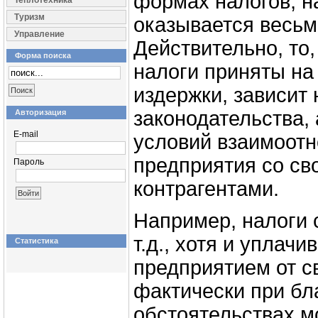
формах налогов, н
Теплотехника
Туризм
оказывается весь
Управление
Действительно, то,
Форма поиска
налоги приняты на
издержки, зависит 
законодательства, 
Авторизация
E-mail
условий взаимоот
предприятия со св
Пароль
контрагентами.
Например, налоги 
т.д., хотя и уплачи
Статистика
предприятием от с
фактически при бл
обстоятельствах м