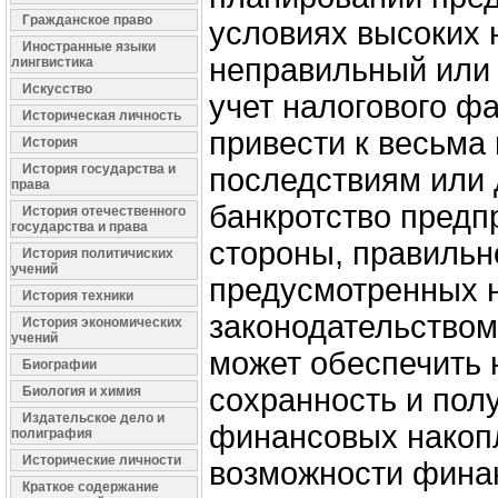
Гражданское право
условиях высоких 
Иностранные языки
неправильный или
лингвистика
Искусство
учет налогового ф
Историческая личность
привести к весьма
История
История государства и
последствиям или 
права
банкротство предп
История отечественного
государства и права
стороны, правильн
История политичиских
учений
предусмотренных 
История техники
законодательством 
История экономических
учений
может обеспечить 
Биографии
сохранность и пол
Биология и химия
Издательское дело и
финансовых накопл
полиграфия
Исторические личности
возможности фина
Краткое содержание