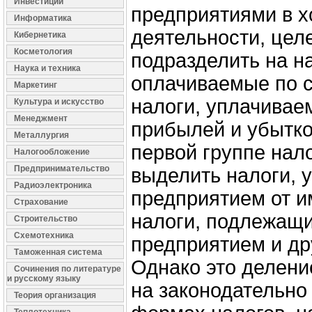
Инвестиции
предприятиями в х
Информатика
деятельности, цел
Кибернетика
Косметология
подразделить на н
Наука и техника
оплачиваемые по с
Маркетинг
налоги, уплачивае
Культура и искусство
Менеджмент
прибылей и убытко
Металлургия
первой группе нал
Налогообложение
Предпринимательство
выделить налоги, 
Радиоэлектроника
предприятием от и
Страхование
налоги, подлежащ
Строительство
Схемотехника
предприятием и др
Таможенная система
Однако это деление
Сочинения по литературе
и русскому языку
на законодательно
Теория организация