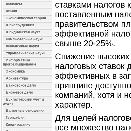
ставками налогов 
Финансы
Химия
поставленным нал
Экономическая теория
правительством пл
Юриспруденция
эффективной налог
Юридическая наука
Компьютерные науки
свыше 20-25%.
Финансовые науки
Управленческие науки
Снижение высоких
Информатика
налоговых ставок 
программирование
Экономика
эффективных в зап
Архитектура
принципе доступно
Банковское дело
Биржевое дело
компаний, хотя и 
Бухгалтерский учет и
характер.
аудит
Валютные отношения
Для целей налогов
География
Кредитование
все множество нал