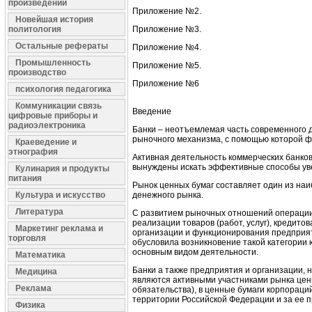
произведений
Приложение №2.
Новейшая история
политология
Приложение №3.
Остальные рефераты
Приложение №4.
Промышленность
Приложение №5.
производство
Приложение №6
психология педагогика
Коммуникации связь
Введение
цифровые приборы и
радиоэлектроника
Банки – неотъемлемая часть современного д
рыночного механизма, с помощью которой ф
Краеведение и
этнография
Активная деятельность коммерческих банков
вынуждены искать эффективные способы уве
Кулинария и продукты
питания
Рынок ценных бумаг составляет один из наи
Культура и искусство
денежного рынка.
Литература
С развитием рыночных отношений операции
реализации товаров (работ, услуг), кредит
Маркетинг реклама и
организации и функционирования предприят
торговля
обусловила возникновение такой категории 
основным видом деятельности.
Математика
Банки а также предприятия и организации,
Медицина
являются активными участниками рынка ценн
Реклама
обязательства), в ценные бумаги корпораци
территории Российской Федерации и за ее
Физика