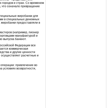
х городов и стран. Со временем
в, что означало превращение
 специальные жиробанки для
ами в специальных денежных
 жиробанки предоставляли в
мастеров (например, пионер
торговцами мануфактурой и
во выпуска банкнот.
Российской Федерации все
мается коммерческая
едства и другие ценности
же осуществляет расчетные и
 операции: привлечение во
на условиях возвратности,