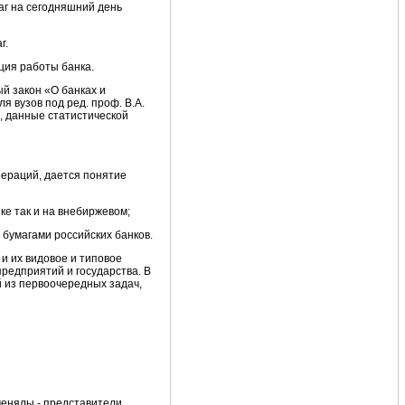
аг на сегодняшний день
г.
ция работы банка.
й закон «О банках и
я вузов под ред. проф. В.А.
), данные статистической
пераций, дается понятие
ке так и на внебиржевом;
 бумагами российских банков.
и их видовое и типовое
редприятий и государства. В
й из первоочередных задач,
менялы - представители