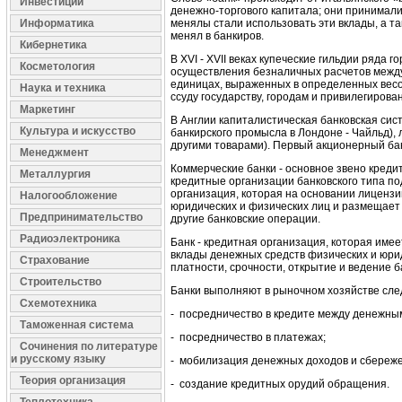
Инвестиции
денежно-торгового капитала; они принимали
Информатика
менялы стали использовать эти вклады, а т
менял в банкиров.
Кибернетика
В XVI - XVII веках купеческие гильдии ряда
Косметология
осуществления безналичных расчетов между
единицах, выраженных в определенных весо
Наука и техника
ссуду государству, городам и привилегиро
Маркетинг
В Англии капиталистическая банковская сис
Культура и искусство
банкирского промысла в Лондоне - Чайльд),
другими товарами). Первый акционерный банк
Менеджмент
Коммерческие банки - основное звено креди
Металлургия
кредитные организации банковского типа по
организация, которая на основании лицензи
Налогообложение
юридических и физических лиц и размещает и
Предпринимательство
другие банковские операции.
Радиоэлектроника
Банк - кредитная организация, которая име
вклады денежных средств физических и юрид
Страхование
платности, срочности, открытие и ведение б
Строительство
Банки выполняют в рыночном хозяйстве сл
Схемотехника
- посредничество в кредите между денежн
Таможенная система
- посредничество в платежах;
Сочинения по литературе
и русскому языку
- мобилизация денежных доходов и сбереже
Теория организация
- создание кредитных орудий обращения.