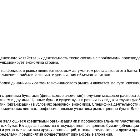
енежного хозяйства, их деятельность тесно связана с проблемами производс
ункционирует экономика страны.
 на фондовом рынке является весомым аргументом роста авторитета банка. 
личения прибыли, а значит, и увеличения объемов капитала.
более динамичных сегментов финансового рынка и является, по сути, связу
 с ценными бумагами (финансовые вложения) получили массовое распростр
ованием и другими. Ценные бумаги существуют в различных видах и служат уд
ий (организаций) в условиях рыночной экономики. Специфика деятельности 
юридических лиц, как профессиональные участники рынка ценных бумаг. Для
 не являющиеся кредитными организациями и профессиональными участникам
ых бумаг. Вкладывая средства в государственные ценные бумаги (облигации 
й и уставные капиталы других организаций; а также предоставляя другим ор
 пределами, предприятия осуществляют финансовые вложения.