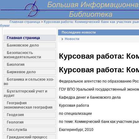
Главная страница
>
Курсовая работа: Коммерческий банк как участник ры
бумаг
Последние новости
Главная страница
Новости
Банковское дело
Безопасность
Курсовая работа: Ко
жизнедеятельности
Биология
Курсовая работа: Ко
Биржевое дело
Ботаника и сельское хоз-
Федеральное агентство по образованию Ро
во
ГОУ ВПО Уральский государственный эконом
Бухгалтерский учет и
аудит
Кафедра денег и банковского дела
География
Курсовая работа
экономическая география
по специализации
Геодезия
по теме: Коммерческий банк как участник ры
Геология
Госслужба
Екатеринбург, 2010
Гражданский процесс