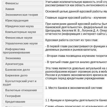
Учитывая исключительную важность этой отр
Финансы
рассматривается как область интенсивного 
Химия
Основной целью данной курсовой работы явл
Экономическая теория
Главные задачи курсовой работы - изучение
Юриспруденция
При написании данной курсовой работы был
Юридическая наука
банковской деятельности», федеральный закон
Щегорцова, Киселев М. В., Логунов Д. А. Оп
Компьютерные науки
отчетности (информация с интернет-сайта Ц
Финансовые науки
Курсовая работа состоит из трех глав:
Управленческие науки
- В первой главе рассматриваются функции 
Информатика
денежных рынков и рынков капитала;
программирование
- Вторая глава посвящена изучению теорети
Экономика
- В третьей главе дается анализ деятельно
Архитектура
Эта тема является довольно актуальной на 
Банковское дело
разнообразием играют огромную роль в моби
России в условиях экономического кризиса 
Биржевое дело
стоящих перед кредитными учреждениями
Бухгалтерский учет и
аудит
1. Место банков в экономической системе
Валютные отношения
География
1.1 Функции и принципы деятельности банко
Кредитование
Слово «банк» происходит от итальянского 