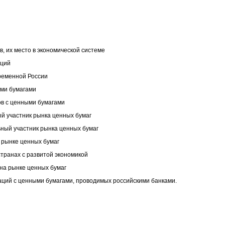
в, их место в экономической системе
аций
временной России
ыми бумагами
ов с ценными бумагами
й участник рынка ценных бумаг
ьный участник рынка ценных бумаг
 рынке ценных бумаг
странах с развитой экономикой
 на рынке ценных бумаг
аций с ценными бумагами, проводимых российскими банками.