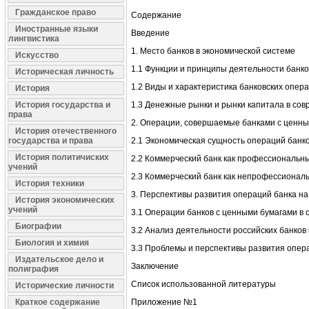
Гражданское право
Содержание
Иностранные языки
Введение
лингвистика
1. Место банков в экономической системе
Искусство
1.1 Функции и принципы деятельности банко
Историческая личность
1.2 Виды и характеристика банковских опер
История
История государства и
1.3 Денежные рынки и рынки капитала в со
права
2. Операции, совершаемые банками с ценн
История отечественного
государства и права
2.1 Экономическая сущность операций банк
История политичиских
2.2 Коммерческий банк как профессиональны
учений
2.3 Коммерческий банк как непрофессионал
История техники
3. Перспективы развития операций банка на
История экономических
учений
3.1 Операции банков с ценными бумагами в 
Биографии
3.2 Анализ деятельности российских банков
Биология и химия
3.3 Проблемы и перспективы развития опер
Издательское дело и
Заключение
полиграфия
Список использованной литературы
Исторические личности
Краткое содержание
Приложение №1