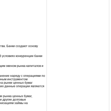
тва. Банки создают основу
В условиях конкуренции банки
ющим звеном рынка капиталов и
анение наряду с операциями по
обным инструментом
на рынке ценных бумаг
 них данные операции являются
и рынка ценных бумаг,
и другие долговые
ганизациям займы на