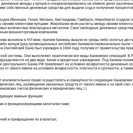
 денежные вклады у купцов и специализировались на обмене денег различны
акже собственные денежные средства для выдачи ссуд и получения проценто
 городов (Венеции, Генуи, Милана, Амстердама, Гамбурга, Нюрнберга) создали
 своими клиентами-купцами. Жиробанки вели расчеты между своими клиент
вых количествах благородных металлов. Свои свободные денежные средства
ванным внешнеторговым компаниям.
тема возникла в XVI веке, причем банкиры вышли из среды либо золотых дел 
 либо купцов (ряд провинциальных английских банкиров первоначально были 
 (Английский банк) был учрежден в 1694 году, получив от правительства пра
тной системы. Они выполняют практически все виды банковских операций. В 
дразделяются на два вида: банки и кредитные учреждения. Под банком пони
и Центрального Банка РФ привлекает на условиях возвратности денежные ср
х от своего имени на условиях возвратности, платности и срочности, а так
ет исключительное право осуществлять в совокупности следующие банковские
ических лиц, размещение указанных средств от своего имени и за свой счет 
анковских счетов физических и юридических лиц.
[1]
едующие важные функции:
ыми и функционирующими капиталистами;
ний и превращение их в капитал;