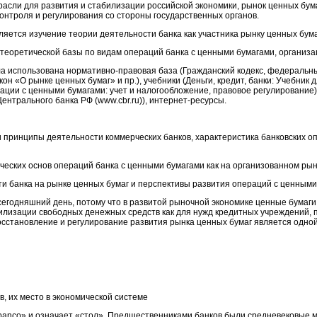
асли для развития и стабилизации российской экономики, рынок ценных бум
контроля и регулирования со стороны государственных органов.
яется изучение теории деятельности банка как участника рынку ценных бума
 теоретической базы по видам операций банка с ценными бумагами, организа
а использована нормативно-правовая база (Гражданский кодекс, федеральны
 «О рынке ценных бумаг» и пр.), учебники (Деньги, кредит, банки: Учебник дл
ерации с ценными бумагами: учет и налогообложение, правовое регулирование
ентрального банка РФ (www.cbr.ru)), интернет-ресурсы.
и принципы деятельности коммерческих банков, характеристика банковских о
ческих основ операций банка с ценными бумагами как на организованном рын
сти банка на рынке ценных бумаг и перспективы развития операций с ценными
сегодняшний день, потому что в развитой рыночной экономике ценные бумаги 
лизации свободных денежных средств как для нужд кредитных учреждений, п
восстановление и регулирование развития рынка ценных бумаг является одно
в, их место в экономической системе
«banco» и означает «стол». Предшественниками банков были средневековые 