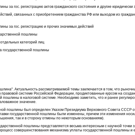
лины за гос. регистрацию актов гражданского состояния и другие юридически
йствий, связанных с приобретением гражданства РФ или выходом из гражданс
лины за гос. регистрацию и прочих значимых действий
ударственной пошлины
 отдельных категорий лиц
та государственной пошлины
пошлина". Актуальность рассматриваемой темы заключается в том, что рыноч
 правовой системе Российской Федерации, продиктованные курсом на создани
й пошлины в налоговой системе. Необходимо заметить, что и ранее регулир
аловажное значение.
нной пошлины был определен Указом Президиума Верховного Совета СССР о
тавки государственной пошлины были изменены, причем эти изменения но
ньшения, так и в сторону отмены по некоторым основаниям).
сударственной пошлины представляется весьма интересным с научной точки з
процесс совершенствования механизма уплаты государственной пошлины и е