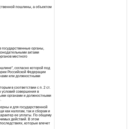
рственной пошлины
, а объектом
в государственные органы,
аконодательными актами
рганов местного
шлине", согласно которой под
ории Российской Федерации
анами или должностными
рым в соответствии с п. 2 ст.
з условий совершения в
ными органами и должностными
.
терны и для государственной
и как налогам, так и сборам и
арактер ее уплаты. По общему
чимых действий. В этом
последствиях, которые влечет