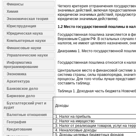
Финансы
Четкого критерия отграничения государств
значимых действий, включая предоставлени
Химия
юридически значимых действий, предусмотре
Экономическая теория
юридически значимым действиям).
Юриспруденция
1.2 Место государственной пошлины в на
Юридическая наука
Государственная пошлина зачисляется в ф
Верховным Судом РФ. В остальных случаях 
Компьютерные науки
налогов, не имеют целевого назначения, он
Финансовые науки
Диаграмма 1. Место государственной пошлин
Управленческие науки
Информатика
Государственная пошлина относится к налог
программирование
Центральное место в финансовой системе з
Экономика
система страны, силы правопорядка, значит
процессы.
Для того чтобы лучше представит
Архитектура
составить таблицу.
Банковское дело
Таблица 1. Доходная часть бюджета Новочеб
Биржевое дело
Бухгалтерский учет и
Доходы
аудит
Валютные отношения
1. Налог на прибыль
2. Налог на имущество
География
3. Налог от реализации товаров, услуг на те
Кредитование
4. Неналоговые доходы
5. Доходы целевых бюджетных фондов