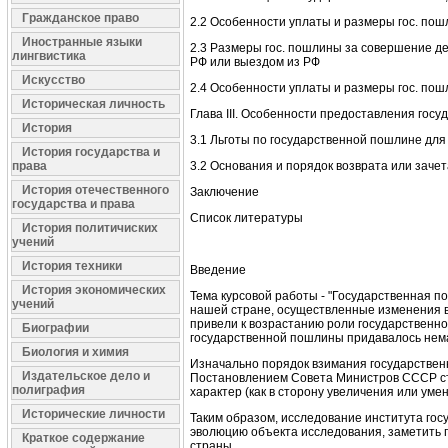
Гражданское право
2.2 Особенности уплаты и размеры гос. пош
Иностранные языки
2.3 Размеры гос. пошлины за совершение де
лингвистика
РФ или выездом из РФ
Искусство
2.4 Особенности уплаты и размеры гос. пош
Историческая личность
Глава III. Особенности предоставления гос
История
3.1 Льготы по государственной пошлине для
История государства и
права
3.2 Основания и порядок возврата или заче
История отечественного
Заключение
государства и права
Список литературы
История политичиских
учений
История техники
Введение
История экономических
Тема курсовой работы - "Государственная 
учений
нашей стране, осуществленные изменения в
привели к возрастанию роли государственно
Биографии
государственной пошлины придавалось нем
Биология и химия
Изначально порядок взимания государстве
Издательское дело и
Постановлением Совета Министров СССР с
полиграфия
характер (как в сторону увеличения или уме
Исторические личности
Таким образом, исследование института го
эволюцию объекта исследования, заметить 
Краткое содержание
страны.