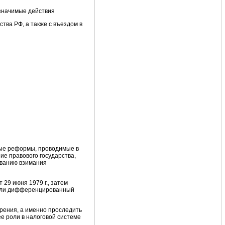
 значимые действия
тва РФ, а также с въездом в
ные реформы, проводимые в
е правового государства,
ованию взимания
т 29 июня
1979 г., затем
сили дифференцированный
рения, а именно проследить
е роли в налоговой системе