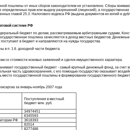
енной пошлины от иных сборов законодателем не установлено. Сборы взима
е определенных прав или выдачу разрешений (лицензий), а государственная
нных главой 25.3. Налогового кодекса РФ (выдача документов их копий и дуб
логовой системе РФ
едеральный бюджет по делам, рассматриваемым арбитражными судами, Кон
государственная пошлина зачисляется в доход местных бюджетов. Денежные 
и поступают в бюджет и направляются на нужды государства.
ы в п. 1.6. доходной части бюджета
ам со стоимости исковых заявлений и сделок имущественного характера.
анимает государственный бюджет - самый крупный денежный фонд, за счет 
ельная часть здравоохранения, с его помощью государство оказывает воздей
ь место государственной пошлины в формировании государственного бюджет
оксарска за январь-ноябрь 2007 года
Поступления в местный
бюджет млн. руб.
34974451
6345593
рритории РФ
3618393
82014
8277486