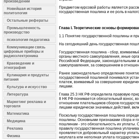
произведений
Предметом курсовой работы является расс
Новейшая история
государственная пошлина и ее роль в налог
политология
Остальные рефераты
Промышленность
Глава
I. Теоретические основы формиров
производство
1.1 Понятие государственной пошлины и п
психология педагогика
На сегодняшний день государственная пошл
Коммуникации связь
цифровые приборы и
Государственная пошлина - сбор, взимаемый 
радиоэлектроника
органы местного самоуправления, иные орга
Российской Федерации, законодательными а
Краеведение и
самоуправления, за совершением в отношен
этнография
Ранее законодательно определение понятия 
Кулинария и продукты
государственной пошлиной понимался уста
питания
платеж, взимаемый за совершение юридиче
лицами.
Культура и искусство
Литература
Глава 25.3 НК РФ определила правовую приро
8 НК РФ понимается обязательный взнос, вз
Маркетинг реклама и
отношении плательщиков сборов государст
торговля
лицами юридически значимых действий, вкл
Математика
Поскольку государственная пошлина опреде
пошлины. Основными признаками сбора и гос
Медицина
пошлинам - это обязательность их уплаты.
Реклама
правилу государственная пошлина уплачива
проявляется добровольный характер уплаты
Физика
неуплата или неполная уплата государстве