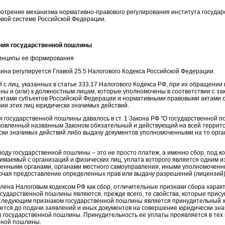
мотрение механизма нормативно-правового регулирования института госуда
овой системе Российской Федерации.
ания государственной пошлины
ринципы ее формирования
ина регулируется Главой 25.5 Налогового Кодекса Российской Федерации.
с лиц, указанных в статье 333.17 Налогового Кодекса РФ, при их обращении 
ны и (или) к должностным лицам, которые уполномочены в соответствии с з
ктами субъектов Российской Федерации и нормативными правовыми актами о
ии этих лиц юридически значимых действий.
государственной пошлины давалось в ст. 1 Закона РФ "О государственной по
новленный названным Законом обязательный и действующий на всей террит
ски значимых действий либо выдачу документов уполномоченными на то орг
ду государственной пошлины – это не просто платеж, а именно сбор, под кото
имаемый с организаций и физических лиц, уплата которого является одним и
венными органами, органами местного самоуправления, иными уполномочен
ючая предоставление определенных прав или выдачу разрешений (лицензий)
лена Налоговым кодексом РФ как сбор, отличительные признаки сбора харак
ударственной пошлины являются, прежде всего, те свойства, которые присущ
 Следующим признаком государственной пошлины является принудительный х
ется до подачи заявлений и иных документов на совершение юридически зна
 государственной пошлины. Принудительность ее уплаты проявляется в тех 
нной пошлины.