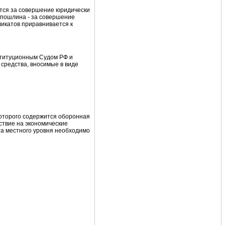
ются за совершение юридически
 пошлина - за совершение
ликатов приравнивается к
ституционным Судом РФ и
средства, вносимые в виде
которого содержится оборонная
ствие на экономические
а местного уровня необходимо