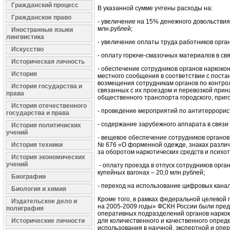
Гражданский процесс
В указанной сумме учтены расходы на:
Гражданское право
- увеличение на 15% денежного довольствия
млн.рублей;
Иностранные языки
лингвистика
- увеличение оплаты труда работников орган
Искусство
- оплату горюче-смазочных материалов в свя
Историческая личность
- обеспечение сотрудников органов наркоко
История
местного сообщения в соответствии с поста
возмещения сотрудникам органов по контрол
История государства и
связанных с их проездом и перевозкой при
права
общественного транспорта городского, приго
История отечественного
- проведение мероприятий по антитеррорис
государства и права
- содержание зарубежного аппарата в связи
История политичиских
учений
- вещевое обеспечение сотрудников органов
История техники
№ 676 «О форменной одежде, знаках различ
за оборотом наркотических средств и психот
История экономических
учений
- оплату проезда в отпуск сотрудников орг
купейных вагонах – 20,0 млн.рублей;
Биографии
- переход на использование цифровых канал
Биология и химия
Кроме того, в рамках федеральной целевой
Издательское дело и
на 2005-2009 годы» ФСКН России были преду
полиграфия
оперативных подразделений органов наркок
Исторические личности
для количественного и качественного опред
использования в научной, экспертной и опе