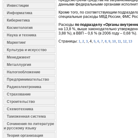
предусмотрены средства на загранкомандир
данными федеральными органами исполнител
Инвестиции
Кроме того, по соответствующим подраздел
Информатика
специальные расходы МВД России, ФМС Рос
Кибернетика
Расходы
по подразделу «Органы внутренн
Косметология
на 13,8 %, выше законодательно утвержденно
3,88 %), в ВВП – 0,6 % (в 2006 году – 0,68 %).
Наука и техника
Страницы:
,
,
, 4,
,
,
,
,
,
,
,
,
1
2
3
5
6
7
8
9
10
11
12
13
Маркетинг
Культура и искусство
Менеджмент
Металлургия
Налогообложение
Предпринимательство
Радиоэлектроника
Страхование
Строительство
Схемотехника
Таможенная система
Сочинения по литературе
и русскому языку
Теория организация