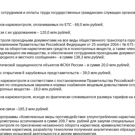
 сотрудников и оплаты труда государственных гражданских служащих органов
ов наркоконтроля, оплачиваемых по ЕТС - 68,0 млн.рублей;
зи с их удорожанием – 120,0 млн.рублей;
нтроля проездными документами на все виды общественного транспорта город
новлением Правительства Российской Федерации от 25 ноября 2004 г. № 675
ю за оборотом наркотических средств и психотропных веществ, а также член
надлежащего им имущества, и обеспечения сотрудников проездными документ
родного и местного сообщения» - в сумме 138,3 млн.рублей;
тической защищенности объектов ФСКН России – в сумме 20,0 млн.рублей;
 с открытием 8 зарубежных представительств – 39,0 млн.рублей;
 наркоконтроля в соответствии с постановлением Правительства Российской 
ия по специальным званиям и нормах снабжения вещевым довольствием сотр
ропных веществ» - 18,0 млн.рублей;
анов наркоконтроля, исходя из фактически сложившегося размера тарифов н
ов связи –185,3 млн.рублей.
 программы «Комплексные меры противодействия злоупотреблению наркотика
смотрены ассигнования в сумме 209,7 млн. рублей для закупки специальных 
онтроля по пресечению незаконного оборота наркотиков, криминалистическо
еления наркотиков, разработку технологии получения аналитических образцо
ративно-розыскной деятельности и другие мероприятия.