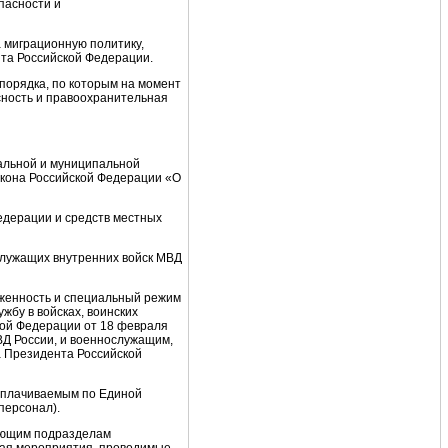
пасности и
а миграционную политику,
та Российской Федерации.
порядка, по которым на момент
сность и правоохранительная
ральной и муниципальной
акона Российской Федерации «О
едерации и средств местных
служащих внутренних войск МВД
яженность и специальный режим
бу в войсках, воинских
кой Федерации от 18 февраля
Д России, и военнослужащим,
а Президента Российской
оплачиваемым по Единой
персонал).
вующим подразделам