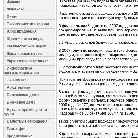
В составе указанного подраздела учтены т
Физика
правоохранительной деятельности, не отне
Финансы
Изменение структуры расходов раздела в 20
Химия
органы юстиции и пограничную службу свид
Экономическая теория
В федеральном бюджете на 2007 год для ре
его формирования не была принята нормати
Юриспруденция
деятельность» зарезервированы средства в 
Юридическая наука
2.2 Анализ расходов бюджета на правоохра
Компьютерные науки
В 2007 году и до введения в действие фед
Финансовые науки
милиции, сохраняется финансирование деят
милиции» производится из соответствующи
Управленческие науки
Обслуживание указанных расходов осуществл
Информатика
бюджетов, открываемых учреждениями МВД Р
программирование
При этом при формировании расходов на вы
Экономика
России учтена индексация расходов на дене
Архитектура
В составе фонда денежного довольствия уч
Банковское дело
военной службы (службы), ежемесячного де
формированиях и органах, в размере одного
Биржевое дело
2005 года № 177, ежемесячного денежного
проходящим воинскую службу в центральном 
Бухгалтерский учет и
Федерации от 30 сентября 2004 г. № 1258.
аудит
Валютные отношения
Также с учетом общих подходов предусмот
тарифной сетке, и работникам, занимающим
География
В целях финансирования мероприятий в рам
Кредитование