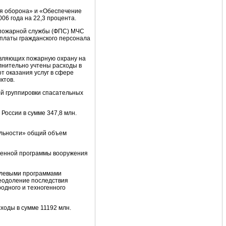
ая оборона» и «Обеспечение
06 года на 22,3 процента.
опожарной службы (ФПС) МЧС
 платы гражданского персонала
твляющих пожарную охрану на
нительно учтены расходы в
т оказания услуг в сфере
ктов.
й группировки спасательных
России в сумме 347,8 млн.
ельности» общий объем
твенной программы вооружения
целевыми программами
реодоление последствия
одного и техногенного
ходы в сумме 11192 млн.