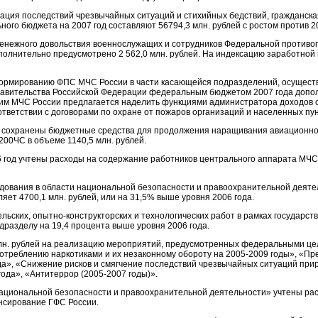
ция последствий чрезвычайных ситуаций и стихийных бедствий, гражданск
го бюджета на 2007 год составляют 56794,3 млн. рублей с ростом против 20
 денежного довольствия военнослужащих и сотрудников Федеральной против
полнительно предусмотрено 2 562,0 млн. рублей. На индексацию заработной
формированию ФПС МЧС России в части касающейся подразделений, осущес
авительства Российской Федерации федеральным бюджетом 2007 года допол
тим МЧС России предлагается наделить функциями администратора доходов о
ветствии с договорами по охране от пожаров организаций и населенных пун
м сохранены бюджетные средства для продолжения наращивания авиационно
0ЧС в объеме 1140,5 млн. рублей.
 год учтены расходы на содержание работников центрального аппарата МЧС 
дования в области национальной безопасности и правоохранительной деят
яет 4700,1 млн. рублей, или на 31,5% выше уровня 2006 года.
ьских, опытно-конструкторских и технологических работ в рамках государс
одразделу на 19,4 процента выше уровня 2006 года.
 млн. рублей на реализацию мероприятий, предусмотренных федеральными 
треблению наркотиками и их незаконному обороту на 2005-2009 годы», «П
а», «Снижение рисков и смягчение последствий чрезвычайных ситуаций прир
года», «Антитеррор (2005-2007 годы)».
национальной безопасности и правоохранительной деятельности» учтены рас
нансирование ГФС России.