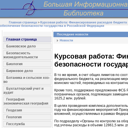
Главная страница
>
Курсовая работа: Финансирование расходов бюджета 
обеспечение безопасности государства в Российской Федерации
Последние новости
Главная страница
Новости
Банковское дело
Безопасность
Курсовая работа: Фи
жизнедеятельности
безопасности госуда
Биология
Биржевое дело
В то же время, в счет общих лимитов по со
Ботаника и сельское хоз-
федерального бюджета, на реализацию мер
во
воинских частей, переводимых на контрактн
Бухгалтерский учет и
Кроме того, поддержано предложение ФСБ Р
аудит
пограничных органов, подлежащих замещени
1625,2 млн. рублей.
География
экономическая география
В целях проведения комплекса дополнитель
году на финансирование мероприятий Приор
Геодезия
вложений, осуществляемых в рамках Федера
Геология
По подразделу «Органы по контролю за обо
Госслужба
год учтены расходы в объеме 12861,5 млн. р