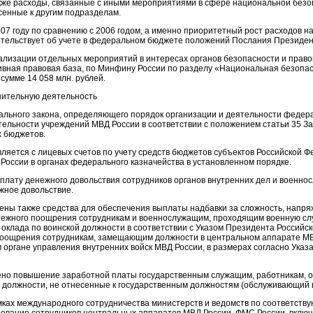
акже расходы, связанные с иными мероприятиями в сфере национальной безо
сенные к другим подразделам.
07 году по сравнению с 2006 годом, а именно приоритетный рост расходов н
етельствует об учете в федеральном бюджете положений Послания Президен
ализации отдельных мероприятий в интересах органов безопасности и право
вная правовая база, по Минфину России по разделу «Национальная безопа
сумме 14 058 млн. рублей.
нительную деятельность
ерального закона, определяющего порядок организации и деятельности феде
ельности учреждений МВД России в соответствии с положением статьи 35 З
х бюджетов.
яется с лицевых счетов по учету средств бюджетов субъектов Российской Ф
оссии в органах федерального казначейства в установленном порядке.
плату денежного довольствия сотрудников органов внутренних дел и военно
жное довольствие.
тены также средства для обеспечения выплаты надбавки за сложность, напр
нежного поощрения сотрудникам и военнослужащим, проходящим военную служ
 оклада по воинской должности в соответствии с Указом Президента Российс
 поощрения сотрудникам, замещающим должности в центральном аппарате МВ
органе управления внутренних войск МВД России, в размерах согласно Указ
рено повышение заработной платы государственным служащим, работникам, 
 должности, не отнесенные к государственным должностям (обслуживающий 
ках международного сотрудничества министерств и ведомств по соответст