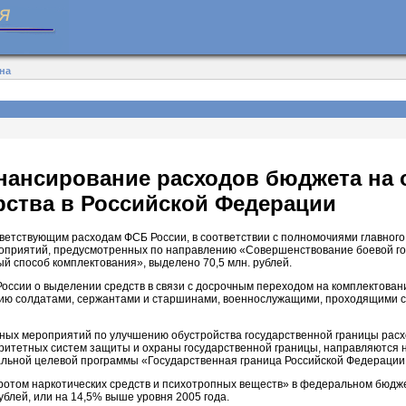
на
нансирование расходов бюджета на 
рства в Российской Федерации
ответствующим расходам ФСБ России, в соответствии с полномочиями главног
оприятий, предусмотренных по направлению «Совершенствование боевой го
ый способ комплектования», выделено 70,5 млн. рублей.
оссии о выделении средств в связи с досрочным переходом на комплектован
ю солдатами, сержантами и старшинами, военнослужащими, проходящими слу
ных мероприятий по улучшению обустройства государственной границы расх
итетных систем защиты и охраны государственной границы, направляются 
льной целевой программы «Государственная граница Российской Федерации 
ротом наркотических средств и психотропных веществ» в федеральном бюдж
ублей, или на 14,5% выше уровня 2005 года.