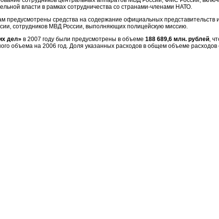
ование сотрудников центральных аппаратов МВД России, ФМС России, вклю
ьной власти в рамках сотрудничества со странами-членами НАТО.
ам предусмотрены средства на содержание официальных представительств и
сии, сотрудников МВД России, выполняющих полицейскую миссию.
их дел»
в 2007 году были предусмотрены в объеме
188 689,6 млн. рублей
, ч
го объема на 2006 год. Доля указанных расходов в общем объеме расходов с