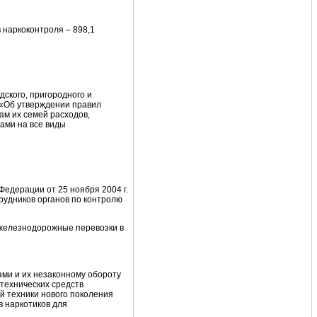
 наркоконтроля – 898,1
ского, пригородного и
 «Об утверждении правил
ам их семей расходов,
ами на все виды
Федерации от 25 ноября 2004 г.
удников органов по контролю
а железнодорожные перевозки в
ми и их незаконному обороту
технических средств
й техники нового поколения
в наркотиков для