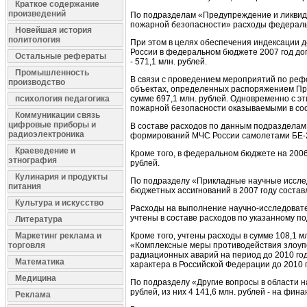
Краткое содержание
произведений
По подразделам «Предупреждение и ликвида
пожарной безопасности» расходы федерально
Новейшая история
политология
При этом в целях обеспечения индексации
России в федеральном бюджете 2007 год до
Остальные рефераты
- 571,1 млн. рублей.
Промышленность
В связи с проведением мероприятий по ре
производство
объектах, определенных распоряжением Пр
психология педагогика
сумме 697,1 млн. рублей. Одновременно с э
пожарной безопасности оказываемыми в соот
Коммуникации связь
цифровые приборы и
В составе расходов по данным подраздела
радиоэлектроника
формирований МЧС России самолетами БЕ-20
Краеведение и
Кроме того, в федеральном бюджете на 2006
этнография
рублей.
Кулинария и продукты
По подразделу «Прикладные научные иссле
питания
бюджетных ассигнований в 2007 году составл
Культура и искусство
Расходы на выполнение научно-исследовател
учтены в составе расходов по указанному п
Литература
Маркетинг реклама и
Кроме того, учтены расходы в сумме 108,1
торговля
«Комплексные меры противодействия злоупо
радиационных аварий на период до 2010 год
Математика
характера в Российской Федерации до 2010 
Медицина
По подразделу «Другие вопросы в области 
рублей, из них 4 141,6 млн. рублей - на фи
Реклама