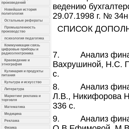
произведений
ведению бухгалтерс
Новейшая история
29.07.1998 г. № 34
политология
Остальные рефераты
СПИСОК ДОПОЛ
Промышленность
производство
психология педагогика
Коммуникации связь
цифровые приборы и
7. Анализ финансо
радиоэлектроника
Краеведение и
Вахрушиной, Н.С. П
этнография
Кулинария и продукты
с.
питания
Культура и искусство
8. Анализ финанс
Литература
Л.В., Никифорова Н
Маркетинг реклама и
торговля
336 с.
Математика
Медицина
9. Анализ финансо
Реклама
О.В.Ефимовой, М.В.
Физика