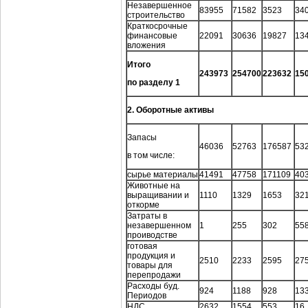
Незавершенное
83955
71582
3523
34
строительство
Краткосрочные
финансовые
22091
30636
19827
13
вложения
Итого
243973
254700
223632
15
по разделу 1
2. Оборотные активы
Запасы
46036
52763
176587
53
в том числе:
сырье материалы
41491
47758
171109
40
Животные на
выращивании и
1110
1329
1653
32
откорме
Затраты в
незавершенном
1
255
302
55
проиводстве
готовая
продукция и
2510
2233
2595
27
товары для
перепродажи
Расходы буд.
924
1188
928
13
Периодов
НДС
2632
1554
553
16