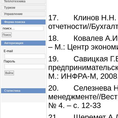
Теплотехника
Туризм
Управление
17. Клинов Н.Н. Т
Форма поиска
отчетности//Бухгалт
18. Ковалев А.И. 
Авторизация
– М.: Центр экономи
E-mail
19. Савицкая Г.В.
Пароль
предпринимательско
М.: ИНФРА-М, 2008.
20. Селезнева Н.
Статистика
менеджменте//Вест
№ 4. – с. 12-33
21. Шеремет А.Д.,