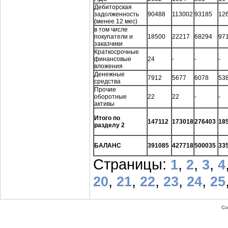
Дебиторская
задолженность
90488
113002
93185
12
(менее 12 мес)
в том числе
покупатели и
18500
22217
68294
97
заказчики
Краткосрочные
финансовые
24
-
-
-
вложения
Денежные
7912
5677
6078
53
средства
Прочие
оборотные
22
22
-
-
активы
Итого по
147112
173018
276403
18
разделу 2
БАЛАНС
391085
427718
500035
33
Страницы:
,
,
,
1
2
3
4
,
,
,
,
,
20
21
22
23
24
25
Co