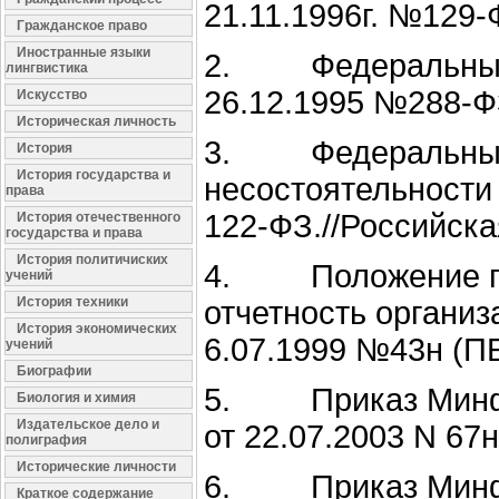
21.11.1996г. №129
Гражданское право
Иностранные языки
2. Федеральный з
лингвистика
26.12.1995 №288-Ф
Искусство
Историческая личность
3. Федеральный 
История
История государства и
несостоятельности 
права
122-ФЗ.//Российская
История отечественного
государства и права
История политичиских
4. Положение по 
учений
История техники
отчетность органи
История экономических
6.07.1999 №43н (П
учений
Биографии
5. Приказ Минфин
Биология и химия
Издательское дело и
от 22.07.2003 N 67
полиграфия
Исторические личности
6. Приказ Минфи
Краткое содержание