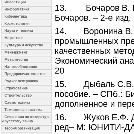
Инвестиции
13. Бочаров В. В.
Информатика
Бочаров. – 2-е изд. 
Кибернетика
Косметология
14. Воронина В.М
Наука и техника
Маркетинг
промышленных пре
Культура и искусство
качественных метод
Менеджмент
Экономический анали
Металлургия
Налогообложение
20
Предпринимательство
Радиоэлектроника
15. Дыбаль С.В. Ф
Страхование
пособие. – СПб.: Би
Строительство
дополненное и пер
Схемотехника
Таможенная система
16. Жуков Е.Ф. Ден
Сочинения по литературе
и русскому языку
ред– М: ЮНИТИ-ДАН
Теория организация