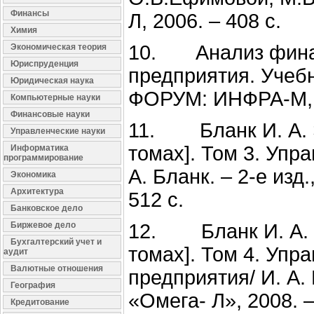
Финансы
Л, 2006. – 408 с.
Химия
10. Анализ финан
Экономическая теория
Юриспруденция
предприятия. Учебн
Юридическая наука
ФОРУМ: ИНФРА-М, 2
Компьютерные науки
Финансовые науки
11. Бланк И. А. Э
Управленческие науки
томах]. Том 3. Упр
Информатика
программирование
А. Бланк. – 2-е изд
Экономика
Архитектура
512 с.
Банковское дело
Биржевое дело
12. Бланк И. А. Э
Бухгалтерский учет и
томах]. Том 4. Уп
аудит
Валютные отношения
предприятия/ И. А. 
География
«Омега- Л», 2008. –
Кредитование