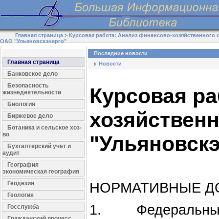
Главная страница
>
Курсовая работа: Анализ финансово-хозяйственного 
ОАО "Ульяновскэнерго"
Последние новости
Главная страница
Новости
Банковское дело
Безопасность
Курсовая ра
жизнедеятельности
Биология
хозяйственн
Биржевое дело
Ботаника и сельское хоз-
во
"Ульяновскэ
Бухгалтерский учет и
аудит
География
экономическая география
Геодезия
НОРМАТИВНЫЕ Д
Геология
1. Федеральный З
Госслужба
Гражданский процесс