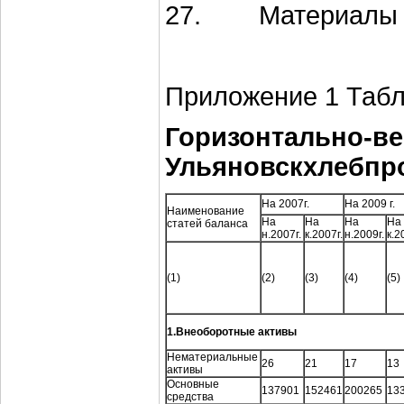
27. Материалы са
Приложение 1 Табл
Горизонтально-ве
Ульяновскхлебпр
На 2007г.
На 2009 г.
Наименование
На
На
На
На
статей баланса
н.2007г.
к.2007г.
н.2009г.
к.2
(1)
(2)
(3)
(4)
(5)
1.Внеоборотные активы
Нематериальные
26
21
17
13
активы
Основные
137901
152461
200265
13
средства