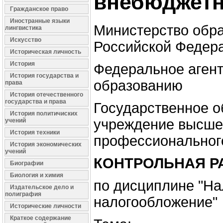
внебюджет
Гражданское право
Иностранные языки
Министерство обра
лингвистика
Искусство
Российской Федер
Историческая личность
История
Федеральное агент
История государства и
образованию
права
История отечественного
государства и права
Государственное о
История политичиских
учреждение высше
учений
История техники
профессиональног
История экономических
учений
КОНТРОЛЬНАЯ Р
Биографии
Биология и химия
по дисциплине "На
Издательское дело и
полиграфия
налогообложение"
Исторические личности
Краткое содержание