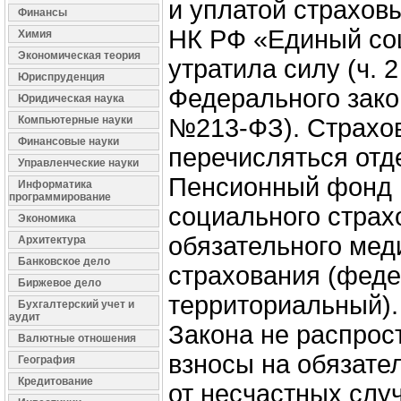
и уплатой страховы
Финансы
НК РФ «Единый со
Химия
Экономическая теория
утратила силу (ч. 2 
Юриспруденция
Федерального зако
Юридическая наука
Компьютерные науки
№213‑ФЗ). Страхо
Финансовые науки
перечисляться отд
Управленческие науки
Пенсионный фонд 
Информатика
программирование
социального стра
Экономика
обязательного мед
Архитектура
Банковское дело
страхования (фед
Биржевое дело
территориальный).
Бухгалтерский учет и
аудит
Закона не распрос
Валютные отношения
взносы на обязате
География
Кредитование
от несчастных слу