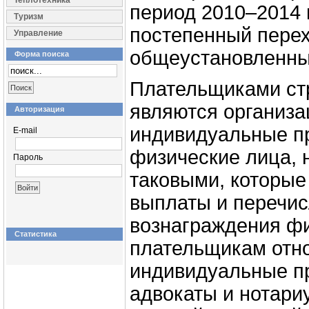
Теплотехника
период 2010–2014 
Туризм
постепенный пере
Управление
общеустановленны
Форма поиска
Плательщиками ст
являются организа
Авторизация
индивидуальные п
E-mail
физические лица, 
Пароль
таковыми, которые
выплаты и перечи
вознаграждения фи
Статистика
плательщикам отно
индивидуальные п
адвокаты и нотар