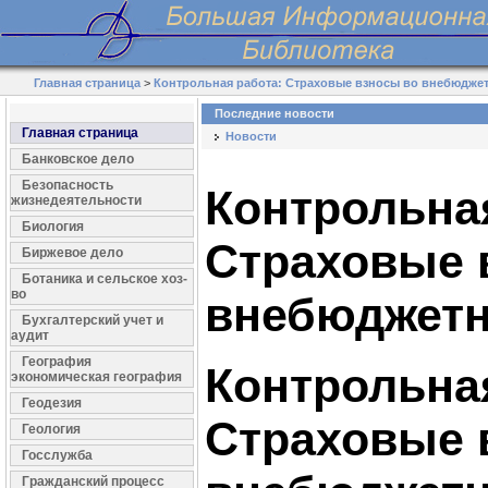
Главная страница
>
Контрольная работа: Страховые взносы во внебюдж
Последние новости
Главная страница
Новости
Банковское дело
Безопасность
Контрольна
жизнедеятельности
Биология
Страховые 
Биржевое дело
Ботаника и сельское хоз-
во
внебюджет
Бухгалтерский учет и
аудит
География
Контрольна
экономическая география
Геодезия
Страховые 
Геология
Госслужба
Гражданский процесс