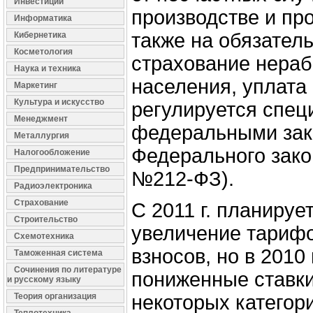
Инвестиции
производстве и пр
Информатика
также на обязател
Кибернетика
Косметология
страхование нера
Наука и техника
населения, уплата
Маркетинг
Культура и искусство
регулируется спе
Менеджмент
федеральными закон
Металлургия
Федерального зако
Налогообложение
Предпринимательство
№212‑ФЗ).
Радиоэлектроника
Страхование
С 2011 г. планируе
Строительство
увеличение тариф
Схемотехника
взносов, но в 2010 
Таможенная система
Сочинения по литературе
пониженные ставки
и русскому языку
Теория организация
некоторых категор