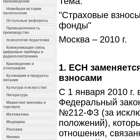
Тема:
произведений
Новейшая история
"Страховые взнос
политология
Остальные рефераты
фонды"
Промышленность
производство
Москва – 2010 г.
психология педагогика
Коммуникации связь
цифровые приборы и
радиоэлектроника
Краеведение и
1. ЕСН заменяетс
этнография
взносами
Кулинария и продукты
питания
Культура и искусство
С 1 января 2010 г.
Литература
Федеральный закон
Маркетинг реклама и
торговля
№212‑ФЗ (за искл
Математика
положений), котор
Медицина
Реклама
отношения, связан
Физика