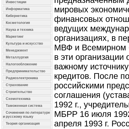
предназначенным 
Инвестиции
мировых экономиче
Информатика
Кибернетика
финансовых отноше
Косметология
ведущих междуна
Наука и техника
организациях, в пе
Маркетинг
Культура и искусство
МВФ и Всемирном 
Менеджмент
в эти организации 
Металлургия
важному источник
Налогообложение
Предпринимательство
кредитов. После п
Радиоэлектроника
российскими предс
Страхование
Строительство
соглашения (устав
Схемотехника
1992 г., учредител
Таможенная система
МБРР 16 июля 1992
Сочинения по литературе
и русскому языку
апреля 1993 г. Ро
Теория организация