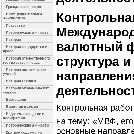
Гражданское право
Контрольна
Иностранные языки
лингвистика
Искусство
Междунаро
Историческая личность
История
валютный ф
История государства и
права
структура и
История отечественного
государства и права
История политичиских
направлени
учений
История техники
деятельнос
История экономических
учений
Биографии
Контрольная работ
Биология и химия
Издательское дело и
полиграфия
на тему: «МВФ, его
Исторические личности
основные направл
Краткое содержание