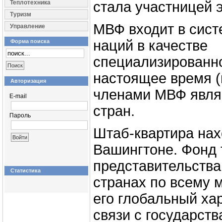
Теплотехника
стала участницей э
Туризм
МВФ входит в сис
Управление
наций в качестве
Форма поиска
специализированно
настоящее время (н
Авторизация
членами МВФ явля
E-mail
стран.
Пароль
Штаб-квартира нах
Вашингтоне. Фонд 
представительства
Статистика
странах по всему м
его глобальный ха
связи с государст