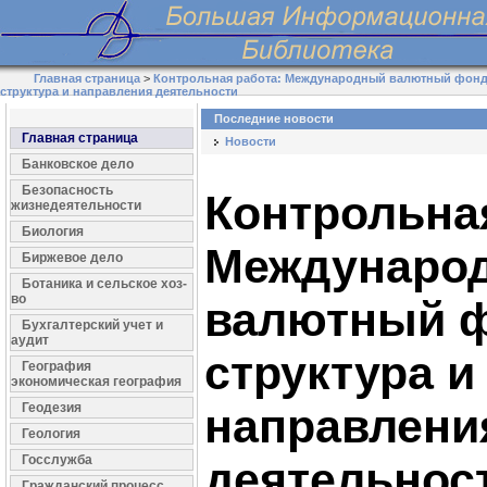
Главная страница
>
Контрольная работа: Международный валютный фонд,
структура и направления деятельности
Последние новости
Главная страница
Новости
Банковское дело
Безопасность
Контрольна
жизнедеятельности
Биология
Междунаро
Биржевое дело
Ботаника и сельское хоз-
во
валютный ф
Бухгалтерский учет и
аудит
структура и
География
экономическая география
Геодезия
направлени
Геология
Госслужба
деятельнос
Гражданский процесс