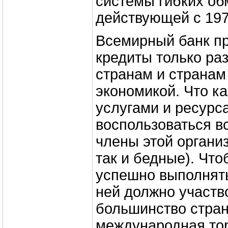
системы гибких об
действующей с 197
Всемирный банк п
кредиты только р
странам и странам
экономикой. Что к
услугами и ресурс
воспользоваться вс
члены этой организ
так и бедные). Чт
успешно выполнять
ней должно участ
большинство стран
международная тор