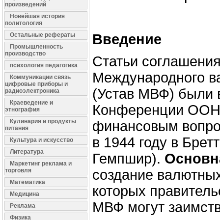
произведений
Новейшая история
политология
Остальные рефераты
Введение
Промышленность
производство
Статьи соглашения
психология педагогика
Международного в
Коммуникации связь
цифровые приборы и
(Устав МВФ) были
радиоэлектроника
Краеведение и
Конференции ООН
этнография
Кулинария и продукты
финансовым вопро
питания
в 1944 году в Брет
Культура и искусство
Литература
Гемпшир).
Основн
Маркетинг реклама и
торговля
создание валютных
Математика
которых правитель
Медицина
МВФ могут заимств
Реклама
Физика