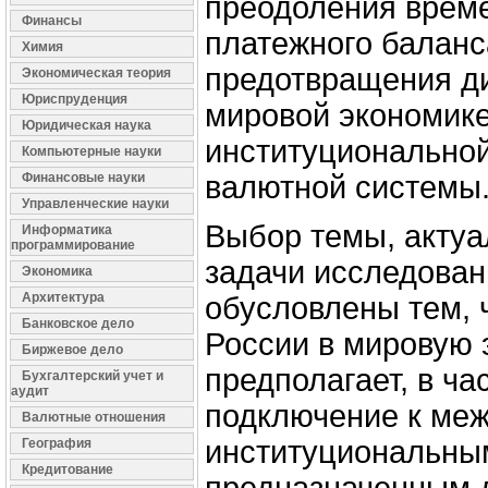
преодоления врем
Финансы
платежного баланс
Химия
предотвращения д
Экономическая теория
Юриспруденция
мировой экономике
Юридическая наука
институционально
Компьютерные науки
Финансовые науки
валютной системы
Управленческие науки
Выбор темы, актуа
Информатика
программирование
задачи исследован
Экономика
Архитектура
обусловлены тем, 
Банковское дело
России в мировую 
Биржевое дело
предполагает, в ча
Бухгалтерский учет и
аудит
подключение к ме
Валютные отношения
институциональным
География
Кредитование