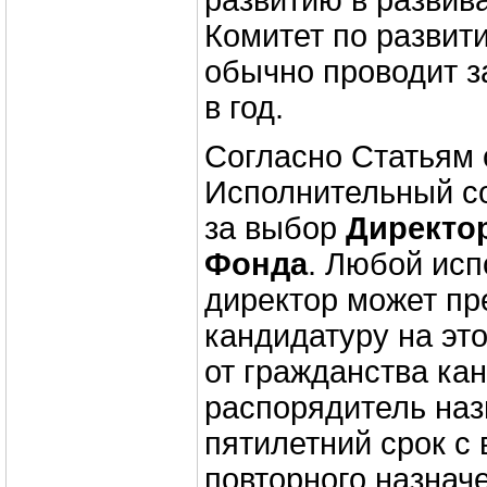
развитию в развив
Комитет по развит
обычно проводит з
в год.
Согласно Статьям 
Исполнительный с
за выбор
Директо
Фонда
. Любой ис
директор может пр
кандидатуру на это
от гражданства ка
распорядитель наз
пятилетний срок с
повторного назначе