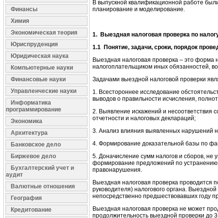
В выпускной квалификационной работе был
Финансы
планирование и моделирование.
Химия
Экономическая теория
1.
Выездная налоговая проверка по налог
Юриспруденция
1.1
Понятие, задачи, сроки, порядок пров
Юридическая наука
Выездная налоговая проверка – это форма н
налогоплательщиком иных обязанностей, воз
Компьютерные науки
Финансовые науки
Задачами выездной налоговой проверки явл
Управленческие науки
1. Всестороннее исследование обстоятель
выводов о правильности исчисления, полно
Информатика
программирование
2. Выявление искажений и несоответствия с
отчетности и налоговых деклараций;
Экономика
3. Анализ влияния выявленных нарушений н
Архитектура
4. Формирование доказательной базы по фа
Банковское дело
Биржевое дело
5. Доначисление сумм налогов и сборов, не
формирование предложений по устранению 
Бухгалтерский учет и
правонарушения.
аудит
Выездная налоговая проверка проводится п
Валютные отношения
руководителя) налогового органа. Выездной
непосредственно предшествовавших году п
География
Выездная налоговая проверка не может про
Кредитование
продолжительность выездной проверки до 3