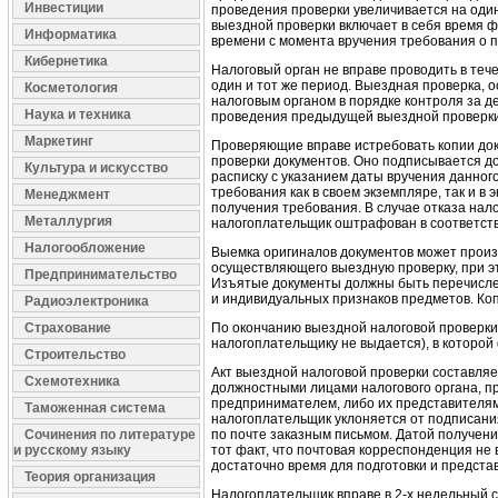
Инвестиции
проведения проверки увеличивается на оди
выездной проверки включает в себя время 
Информатика
времени с момента вручения требования о 
Кибернетика
Налоговый орган не вправе проводить в теч
один и тот же период. Выездная проверка,
Косметология
налоговым органом в порядке контроля за д
Наука и техника
проведения предыдущей выездной проверки[
Маркетинг
Проверяющие вправе истребовать копии док
проверки документов. Оно подписывается д
Культура и искусство
расписку с указанием даты вручения данног
требования как в своем экземпляре, так и 
Менеджмент
получения требования. В случае отказа нал
Металлургия
налогоплательщик оштрафован в соответстви
Налогообложение
Выемка оригиналов документов может произ
осуществляющего выездную проверку, при э
Предпринимательство
Изъятые документы должны быть перечислен
и индивидуальных признаков предметов. Коп
Радиоэлектроника
Страхование
По окончанию выездной налоговой проверки
налогоплательщику не выдается), в которой
Строительство
Акт выездной налоговой проверки составляе
Схемотехника
должностными лицами налогового органа, п
предпринимателем, либо их представителями
Таможенная система
налогоплательщик уклоняется от подписания
Сочинения по литературе
по почте заказным письмом. Датой получени
и русскому языку
тот факт, что почтовая корреспонденция не в
достаточно время для подготовки и предста
Теория организация
Налогоплательщик вправе в 2-х недельный с