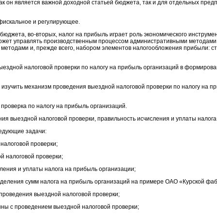
как он является важной доходной статьей бюджета, так и для отдельных предп
 фискальное и регулирующее.
бюджета, во-вторых, налог на прибыль играет роль экономического инструме
 может управлять производственным процессом административными методами
методами и, прежде всего, набором элементов налогообложения прибыли: ст
ыездной налоговой проверки по налогу на прибыль организаций в формиров
 изучить механизм проведения выездной налоговой проверки по налогу на п
проверка по налогу на прибыль организаций.
ия выездной налоговой проверки, правильность исчисления и уплаты налога
едующие задачи:
налоговой проверки;
ой налоговой проверки;
ления и уплаты налога на прибыль организации;
еделения сумм налога на прибыль организаций на примере ОАО «Курской фаб
 проведения выездной налоговой проверки;
анны с проведением выездной налоговой проверки;