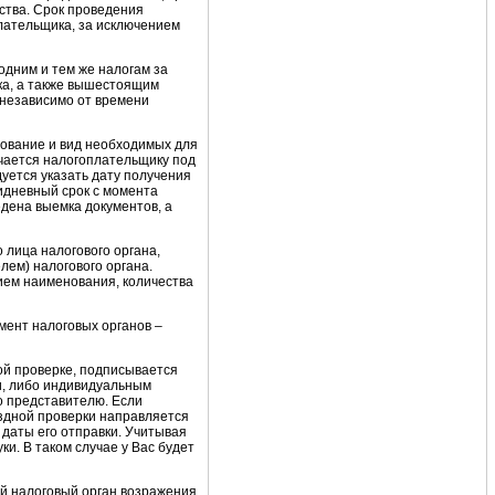
ства. Срок проведения
лательщика, за исключением
одним и тем же налогам за
ка, а также вышестоящим
 независимо от времени
ование и вид необходимых для
учается налогоплательщику под
уется указать дату получения
тидневный срок с момента
дена выемка документов, а
 лица налогового органа,
ем) налогового органа.
ием наименования, количества
мент налоговых органов –
ой проверке, подписывается
и, либо индивидуальным
о представителю. Если
ездной проверки направляется
 даты его отправки. Учитывая
ки. В таком случае у Вас будет
ий налоговый орган возражения