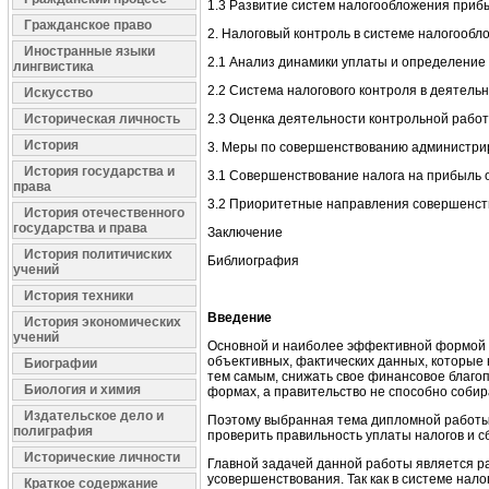
1.3 Развитие систем налогообложения приб
Гражданское право
2. Налоговый контроль в системе налогообл
Иностранные языки
2.1 Анализ динамики уплаты и определение
лингвистика
2.2 Система налогового контроля в деятельн
Искусство
Историческая личность
2.3 Оценка деятельности контрольной работ
История
3. Меры по совершенствованию администри
История государства и
3.1 Совершенствование налога на прибыль 
права
3.2 Приоритетные направления совершенст
История отечественного
государства и права
Заключение
История политичиских
Библиография
учений
История техники
Введение
История экономических
учений
Основной и наиболее эффективной формой на
объективных, фактических данных, которые 
Биографии
тем самым, снижать свое финансовое благоп
Биология и химия
формах, а правительство не способно собир
Издательское дело и
Поэтому выбранная тема дипломной работы,
полиграфия
проверить правильность уплаты налогов и с
Исторические личности
Главной задачей данной работы является р
усовершенствования. Так как в системе нал
Краткое содержание