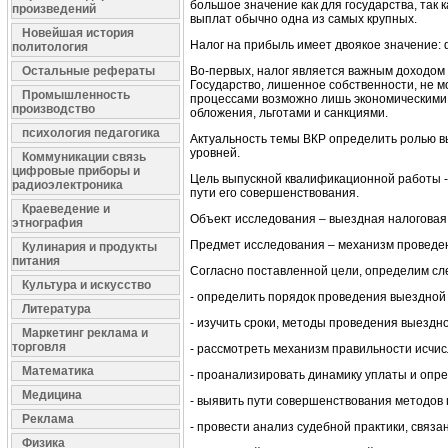
большое значение как для государства, так 
произведений
выплат обычно одна из самых крупных.
Новейшая история
Налог на прибыль имеет двоякое значение:
политология
Остальные рефераты
Во-первых, налог является важным доходом 
Государство, лишенное собственности, не
Промышленность
процессами возможно лишь экономическими 
производство
обложения, льготами и санкциями.
психология педагогика
Актуальность темы ВКР определить ролью в
уровней.
Коммуникации связь
цифровые приборы и
Цель выпускной квалификационной работы -
радиоэлектроника
пути его совершенствования.
Краеведение и
Объект исследования – выездная налоговая 
этнография
Предмет исследования – механизм проведен
Кулинария и продукты
питания
Согласно поставленной цели, определим сл
Культура и искусство
- определить порядок проведения выездной 
Литература
- изучить сроки, методы проведения выездн
Маркетинг реклама и
торговля
- рассмотреть механизм правильности исчис
Математика
- проанализировать динамику уплаты и опр
Медицина
- выявить пути совершенствования методов
Реклама
- провести анализ судебной практики, связ
Физика