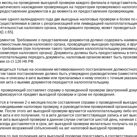
н месяц на проведение выездной проверки каждого филиала и представитель
фактического нахождения проверяющих на территории проверяемого налогоп
предоставлении документов и до момента их предоставления проверяющим.
ение одного календарного года две выездные налоговые проверки и более по 
 осуществляемая в связи с реорганизацией или ликвидацией налогоплательщи
еятельностью налогового органа, проводившего проверку, может проводиться
1 с.65].
ументов. Требование о представлении документов должно содержать наимен
олжностным лицом налогового органа, проводящего выездную проверку, и вр
о требования (при получении такого требования налогоплательщику рекоменд
в экземпляре налогового органа). Документы должны быть предоставлены в пя
огоплательщика передать документы, налоговым органом может быть произве
и со ст.126 НК РФ.
водиться только на основании мотивированного постановления должностного
том такое постановление должно быть утверждено руководителем (заместител
ы и описаны в акте выемки или прилагаемых к нему описях с точным указан
ия акта о выемке документов передается налогоплательщику.
 проверяющий составляет справку о проведенной проверке (внутренний доку
 фиксируется предмет выездной проверки и сроки ее проведения.
тся в течении 2-х месяцев после составления справки о проведенной выездн
роводившими налоговую проверку, и руководителем проверяемой организаци
. После этого акт выездной проверки вручается налогоплательщику либо ег
 акта и его получения, то в акте делается соответствующая запись и акт вы
я акта выездной проверки в данном случае считается шестой день, начиная с
сегда доставляется в срок, акт выездной проверки желательно получать на ру
вления возражений (объяснений) на акт налоговой выездной проверки.
рок со дня получения акта выездной проверки представить в соответствующ