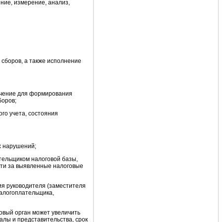
ие, измерение, анализ,
 сборов, а также исполнение
ачение для формирования
боров;
го учета, состояния
х нарушений;
ательщиком налоговой базы,
ти за выявленные налоговые
я руководителя (заместителя
налогоплательщика,
овый орган может увеличить
лы и представительства, срок