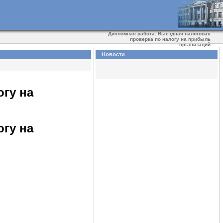
Дипломная работа: Выездная налоговая
проверка по налогу на прибыль
организаций
Новости
огу на
огу на