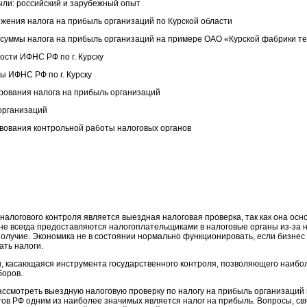
ыли: российский и зарубежный опыт
ожения налога на прибыль организаций по Курской области
 суммы налога на прибыль организаций на примере ОАО «Курской фабрики те
ости ИФНС РФ по г. Курску
ы ИФНС РФ по г. Курску
рования налога на прибыль организаций
организаций
вования контрольной работы налоговых органов
логового контроля является выездная налоговая проверка, так как она осн
не всегда предоставляются налогоплательщиками в налоговые органы из-за н
олучие. Экономика не в состоянии нормально функционировать, если бизнес 
ать налоги.
 касающаяся инструмента государственного контроля, позволяющего наибо
боров.
ассмотреть выездную налоговую проверку по налогу на прибыль организаций
огов РФ одним из наиболее значимых является налог на прибыль. Вопросы, с