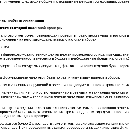
и применены следующие общие и специальные методы исследования: сравнен
у на прибыль организаций
едения выездной налоговой проверки
алогового контроля, позволяющая проверить правильность уплаты налогов и
ложенных на него законодательством о налогах и сборах.
яется:
ств финансово-хозяйственной деятельности проверяемого лица, имеющих зн
те и своевременности внесения в бюджет и внебюджетные фонды налогов и с
одержаний исследуемых документов, фактов нарушения ведения бухгалтерско
а формирование налоговой базы по различным видам налогов и сборов;
ктам выявленных нарушений и обеспечение документального отражения эти
 уплаченных или не полностью уплаченных в результате занижения налогопл
выявленных нарушений и привлечение налогоплательщиков к ответственнос
о месту нахождения налогоплательщика исключительно на основании решени
 проверкой могут быть охвачены только три календарных года деятельность 
роведения выездной проверки.
должаться более 2-х месяцев, в исключительных случаях вышестоящий налог
-х месяцев. При проведении выездных проверок организаций, имеющих филиа