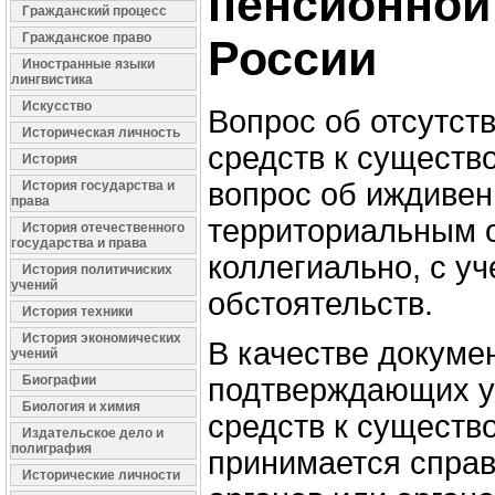
пенсионной
Гражданский процесс
Гражданское право
России
Иностранные языки
лингвистика
Искусство
Вопрос об отсутст
Историческая личность
средств к существо
История
вопрос об иждивен
История государства и
права
территориальным 
История отечественного
государства и права
коллегиально, с у
История политичиских
учений
обстоятельств.
История техники
История экономических
В качестве докуме
учений
Биографии
подтверждающих у
Биология и химия
средств к существ
Издательское дело и
полиграфия
принимается спра
Исторические личности