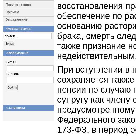
восстановления пр
Теплотехника
Туризм
обеспечение по р
Управление
основанию расторж
Форма поиска
брака, смерть сле
также признание н
Авторизация
недействительным
E-mail
При вступлении в 
Пароль
сохраняется также
пенсии по случаю 
супругу как члену 
предусмотренному п
Статистика
Федерального зако
173-ФЗ, в период 