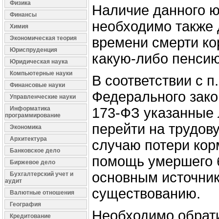
Физика
Наличие данного ю
Финансы
необходимо также 
Химия
Экономическая теория
времени смерти к
Юриспруденция
какую-либо пенсию
Юридическая наука
Компьютерные науки
В соответствии с п. 
Финансовые науки
Федерального зако
Управленческие науки
Информатика
173-ФЗ указанные 
программирование
перейти на трудов
Экономика
Архитектура
случаю потери кор
Банковское дело
помощь умершего 
Биржевое дело
основным источник
Бухгалтерский учет и
аудит
существованию.
Валютные отношения
География
Необходимо обрати
Кредитование