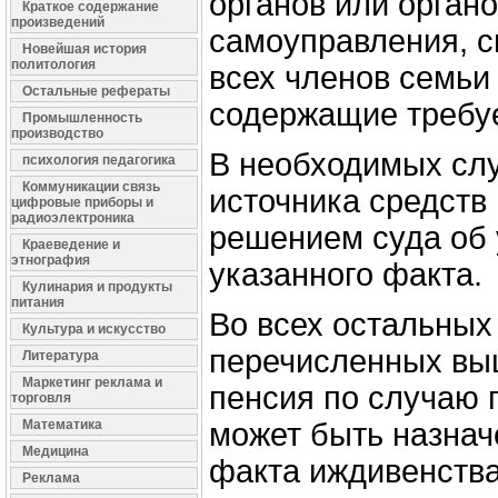
органов или орган
Краткое содержание
произведений
самоуправления, с
Новейшая история
политология
всех членов семьи
Остальные рефераты
содержащие требу
Промышленность
производство
В необходимых слу
психология педагогика
Коммуникации связь
источника средств
цифровые приборы и
радиоэлектроника
решением суда об
Краеведение и
этнография
указанного факта.
Кулинария и продукты
питания
Во всех остальных
Культура и искусство
перечисленных вы
Литература
Маркетинг реклама и
пенсия по случаю 
торговля
Математика
может быть назнач
Медицина
факта иждивенства
Реклама