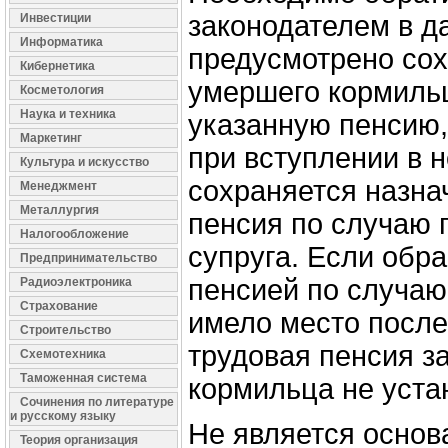
законодателем в д
Инвестиции
Информатика
предусмотрено сох
Кибернетика
умершего кормильц
Косметология
Наука и техника
указанную пенсию,
Маркетинг
при вступлении в 
Культура и искусство
сохраняется назна
Менеджмент
Металлургия
пенсия по случаю 
Налогообложение
супруга. Если обр
Предпринимательство
пенсией по случаю
Радиоэлектроника
Страхование
имело место после
Строительство
трудовая пенсия з
Схемотехника
Таможенная система
кормильца не уста
Сочинения по литературе
и русскому языку
Не является основ
Теория организация