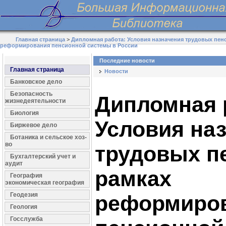
Главная страница
>
Дипломная работа: Условия назначения трудовых пен
реформирования пенсионной системы в России
Последние новости
Главная страница
Новости
Банковское дело
Безопасность
Дипломная 
жизнедеятельности
Биология
Условия на
Биржевое дело
Ботаника и сельское хоз-
во
трудовых п
Бухгалтерский учет и
аудит
рамках
География
экономическая география
Геодезия
реформиро
Геология
Госслужба