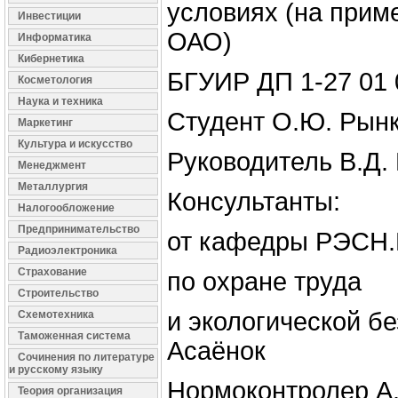
условиях (на прим
Инвестиции
ОАО)
Информатика
Кибернетика
БГУИР ДП 1-27 01 
Косметология
Наука и техника
Студент О.Ю. Рын
Маркетинг
Культура и искусство
Руководитель В.Д.
Менеджмент
Металлургия
Консультанты:
Налогообложение
Предпринимательство
от кафедры РЭСН.
Радиоэлектроника
Страхование
по охране труда
Строительство
и экологической бе
Схемотехника
Таможенная система
Асаёнок
Сочинения по литературе
и русскому языку
Нормоконтролер А
Теория организация