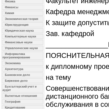
Факультет инженер
Физика
Финансы
Кафедра менеджм
Химия
Экономическая теория
К защите допустит
Юриспруденция
Юридическая наука
Зав. кафедрой
Компьютерные науки
Финансовые науки
________________
Управленческие науки
ПОЯСНИТЕЛЬНАЯ
Информатика
программирование
Экономика
к дипломному прое
Архитектура
Банковское дело
на тему
Биржевое дело
Совершенствовани
Бухгалтерский учет и
аудит
дистанционного ба
Валютные отношения
География
обслуживания в с
Кредитование