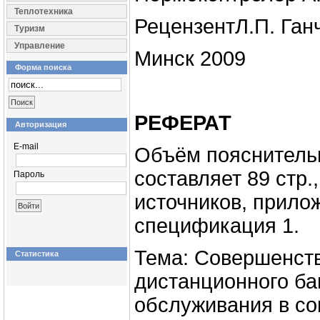
Теплотехника
РецензентЛ.П. Ган
Туризм
Управление
Минск 2009
Форма поиска
РЕФЕРАТ
Авторизация
E-mail
Объём пояснитель
составляет 89 стр.,
Пароль
источников, прило
спецификация 1.
Тема: Совершенст
Статистика
дистанционного ба
обслуживания в с