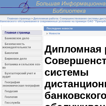
Главная страница
>
Дипломная работа: Совершенствование системы дис
банковского обслуживания в современных условиях на примере ОАО "Приорб
Последние новости
Главная страница
Новости
Банковское дело
Безопасность
Дипломная 
жизнедеятельности
Биология
Совершенст
Биржевое дело
Ботаника и сельское хоз-
во
системы
Бухгалтерский учет и
аудит
дистанцион
География
экономическая география
Геодезия
банковског
Геология
Госслужба