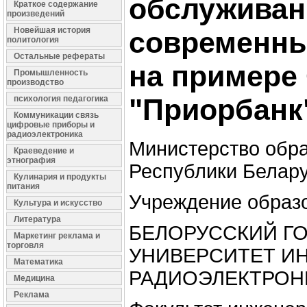
обслуживан
Краткое содержание
произведений
Новейшая история
современны
политология
Остальные рефераты
на примере
Промышленность
производство
"Приорбанк
психология педагогика
Коммуникации связь
цифровые приборы и
радиоэлектроника
Министерство обр
Краеведение и
этнография
Республики Белар
Кулинария и продукты
питания
Учреждение образ
Культура и искусство
Литература
БЕЛОРУССКИЙ Г
Маркетинг реклама и
торговля
УНИВЕРСИТЕТ И
Математика
РАДИОЭЛЕКТРОН
Медицина
Реклама