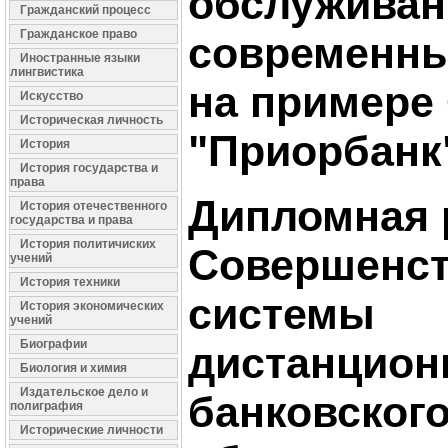
обслуживан
Гражданский процесс
Гражданское право
современны
Иностранные языки
лингвистика
на примере
Искусство
Историческая личность
"Приорбанк
История
История государства и
права
Дипломная 
История отечественного
государства и права
История политичиских
Совершенст
учений
История техники
системы
История экономических
учений
Биографии
дистанцион
Биология и химия
Издательское дело и
банковског
полиграфия
Исторические личности