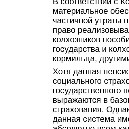
В соответствии с 
материальное обесп
частичной утраты н
право реализовыва
колхозников пособ
государства и колх
кормильца, другим
Хотя данная пенси
социального страх
государственного 
выражаются в базо
страхования. Одна
данная система им
абсолютно всем ка