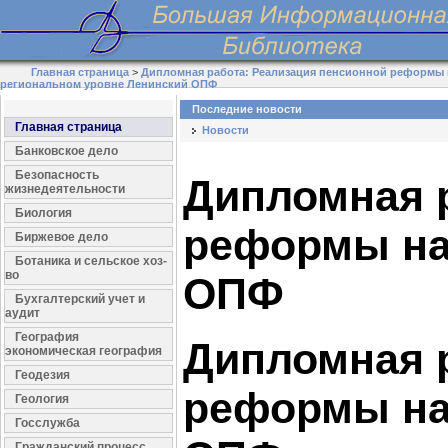
Главная страница
>
Дипломная работа: Реализация пенсионной реформы 
региональном уровне Ленинский ОПФ
Последние новости
Главная страница
Новости
Банковское дело
Безопасность
Дипломная 
жизнедеятельности
Биология
реформы на
Биржевое дело
Ботаника и сельское хоз-
во
ОПФ
Бухгалтерский учет и
аудит
География
Дипломная 
экономическая география
Геодезия
реформы на
Геология
Госслужба
Гражданский процесс