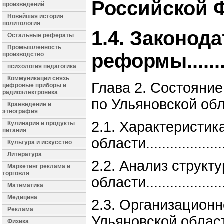
Российской Фед
произведений
Новейшая история
политология
1.4. Законод
Остальные рефераты
Промышленность
реформы............
производство
психология педагогика
Коммуникации связь
Глава 2. Состояни
цифровые приборы и
радиоэлектроника
по Ульяновской области.....
Краеведение и
этнография
2.1. Характеристи
Кулинария и продукты
питания
области.......................
Культура и искусство
Литература
2.2. Анализ структ
Маркетинг реклама и
торговля
области.......................
Математика
Медицина
2.3. Организацион
Реклама
Ульяновской области.........
Физика