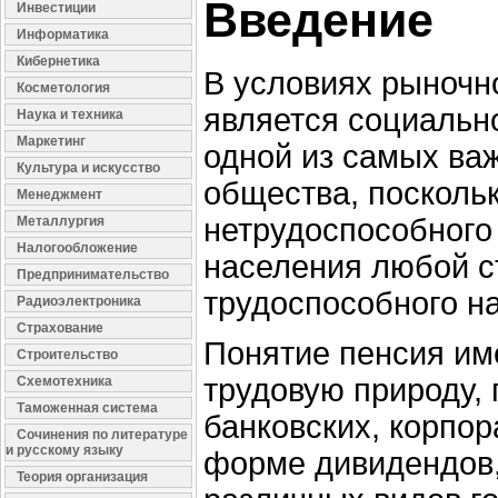
Введение
Инвестиции
Информатика
Кибернетика
В условиях рыночн
Косметология
является социально
Наука и техника
Маркетинг
одной из самых ва
Культура и искусство
общества, посколь
Менеджмент
нетрудоспособного
Металлургия
Налогообложение
населения любой ст
Предпринимательство
трудоспособного н
Радиоэлектроника
Страхование
Понятие пенсия им
Строительство
трудовую природу,
Схемотехника
Таможенная система
банковских, корпо
Сочинения по литературе
и русскому языку
форме дивидендов, 
Теория организация