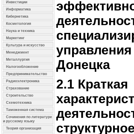
эффективн
Инвестиции
Информатика
деятельнос
Кибернетика
Косметология
специализи
Наука и техника
Маркетинг
управления 
Культура и искусство
Менеджмент
Донецка
Металлургия
Налогообложение
Предпринимательство
2.1 Краткая
Радиоэлектроника
Страхование
характерис
Строительство
Схемотехника
деятельнос
Таможенная система
Сочинения по литературе
и русскому языку
структурно
Теория организация