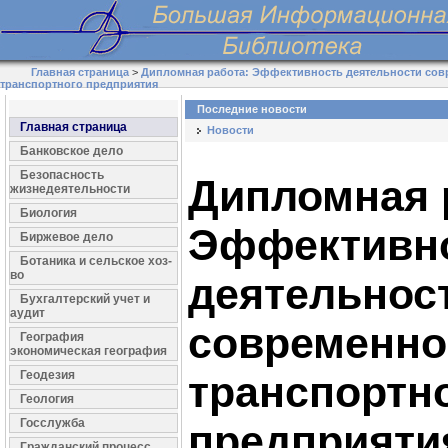
Главная страница
>
Дипломная работа: Эффективность деятельности сов
транспортного предприятия
Последние новости
Главная страница
Новости
Банковское дело
Безопасность
Дипломная 
жизнедеятельности
Биология
Эффективн
Биржевое дело
Ботаника и сельское хоз-
во
деятельнос
Бухгалтерский учет и
аудит
современно
География
экономическая география
Геодезия
транспортн
Геология
Госслужба
предприяти
Гражданский процесс