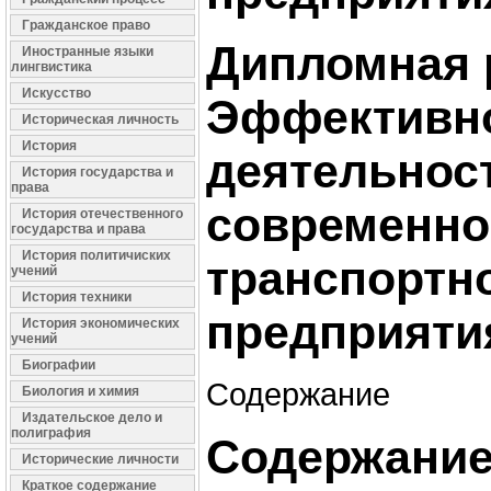
Гражданское право
Дипломная 
Иностранные языки
лингвистика
Искусство
Эффективн
Историческая личность
История
деятельнос
История государства и
права
современно
История отечественного
государства и права
История политичиских
транспортн
учений
История техники
предприяти
История экономических
учений
Биографии
Содержание
Биология и химия
Издательское дело и
полиграфия
Содержани
Исторические личности
Краткое содержание