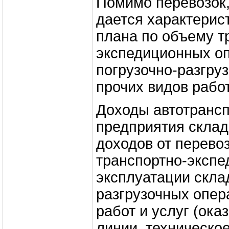
Помимо перевозок,
дается характерис
плана по объему т
экспедиционных о
погрузочно-разгру
прочих видов работ
Доходы автотрансп
предприятия скла
доходов от перево
транспортно-экспе
эксплуатации склад
разгрузочных опер
работ и услуг (ок
линии, техническо