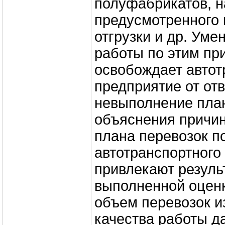
полуфабрикатов, 
предусмотренного
отгрузки и др. Ум
работы по этим пр
освобождает автот
предприя­тие от от
невыполнение план
объяснения причи
плана перевозок п
автотранспортного
привлекают резуль
выполненной оценк
объем перевозок и
качества работы д