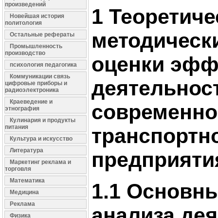
произведений
1 Теоретиче
Новейшая история
политология
методическ
Остальные рефераты
Промышленность
производство
оценки эфф
психология педагогика
Коммуникации связь
деятельнос
цифровые приборы и
радиоэлектроника
Краеведение и
современно
этнография
Кулинария и продукты
питания
транспортн
Культура и искусство
Литература
предприяти
Маркетинг реклама и
торговля
Математика
1.1 Основн
Медицина
Реклама
анализа де
Физика