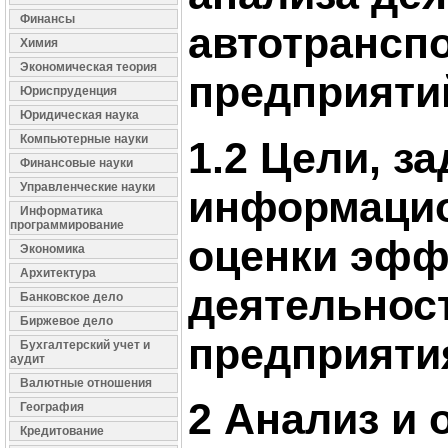
Финансы
автотрансп
Химия
Экономическая теория
предприяти
Юриспруденция
Юридическая наука
Компьютерные науки
1.2 Цели, за
Финансовые науки
Управленческие науки
информацио
Информатика
программирование
оценки эфф
Экономика
Архитектура
деятельнос
Банковское дело
Биржевое дело
предприяти
Бухгалтерский учет и
аудит
Валютные отношения
2 Анализ и 
География
Кредитование