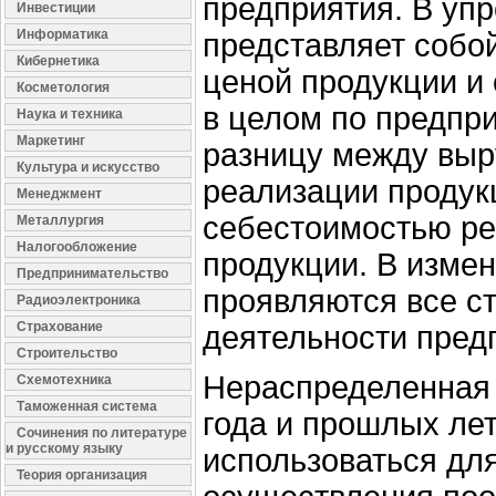
предприятия. В уп
Инвестиции
Информатика
представляет собо
Кибернетика
ценой продукции и
Косметология
в целом по предпр
Наука и техника
Маркетинг
разницу между выр
Культура и искусство
реализации продук
Менеджмент
себестоимостью р
Металлургия
Налогообложение
продукции. В изме
Предпринимательство
проявляются все с
Радиоэлектроника
Страхование
деятельности пред
Строительство
Нераспределенная 
Схемотехника
Таможенная система
года и прошлых ле
Сочинения по литературе
и русскому языку
использоваться для
Теория организация