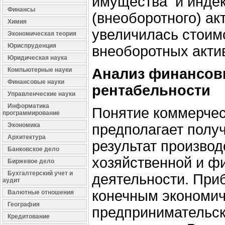
имущества
и индек
Финансы
(внеоборотного) акт
Химия
увеличилась стоим
Экономическая теория
Юриспруденция
внеоборотных актив
Юридическая наука
Анализ финансовы
Компьютерные науки
Финансовые науки
рентабельности
Управленческие науки
Информатика
Понятие коммерчес
программирование
Экономика
предполагает полу
Архитектура
результат производ
Банковское дело
хозяйственной и ф
Биржевое дело
Бухгалтерский учет и
деятельности. При
аудит
конечным экономич
Валютные отношения
География
предпринимательск
Кредитование