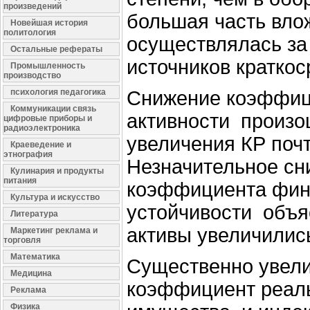
произведений
большая часть вло
Новейшая история
политология
осуществлялась за
Остальные рефераты
источников краткос
Промышленность
производство
психология педагогика
Снижение коэффиц
Коммуникации связь
активности
произош
цифровые приборы и
радиоэлектроника
увеличения КР поч
Краеведение и
этнография
Незначительное сн
Кулинария и продукты
питания
коэффициента фин
Культура и искусство
устойчивости
объяс
Литература
активы увеличились
Маркетинг реклама и
торговля
Математика
Существенно увел
Медицина
коэффициент реал
Реклама
Физика