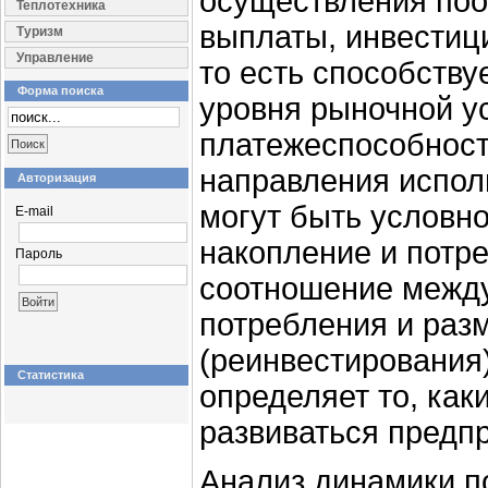
осуществления по
Теплотехника
выплаты, инвестици
Туризм
Управление
то есть способств
Форма поиска
уровня рыночной у
платежеспособност
направления испол
Авторизация
могут быть условн
E-mail
накопление и потр
Пароль
соотношение межд
потребления и раз
(реинвестирования
Статистика
определяет то, как
развиваться предп
Анализ динамики п