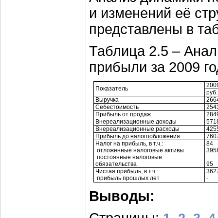
и изменений её ст
представлены в таб
Таблица 2.5 – Ана
прибыли за 2009 го
2009
Показатель
руб.
Выручка
266
Себестоимость
254
Прибыль от продаж
284
Внереализационные доходы
571
Внереализационные расходы
425
Прибыль до налогообложения
760
Налог на прибыль, в т.ч.:
84
отложенные налоговые активы
395
постоянные налоговые
обязательства
95
Чистая прибыль, в т.ч.:
362
прибыль прошлых лет
-
Выводы: