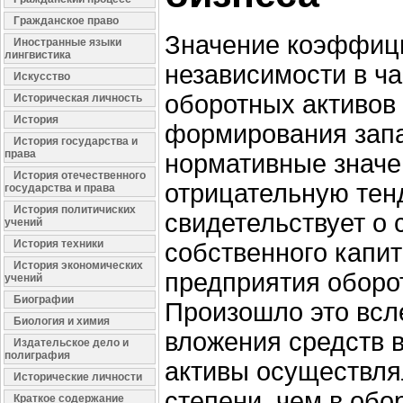
Гражданское право
Значение коэффиц
Иностранные языки
лингвистика
независимости в ч
Искусство
оборотных активов 
Историческая личность
История
формирования запа
История государства и
права
нормативные значе
История отечественного
отрицательную тен
государства и права
История политичиских
свидетельствует о
учений
История техники
собственного капи
История экономических
предприятия оборо
учений
Биографии
Произошло это всле
Биология и химия
вложения средств 
Издательское дело и
полиграфия
активы осуществля
Исторические личности
степени, чем в обо
Краткое содержание