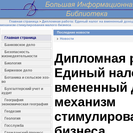
Главная страница
>
Дипломная работа: Единый налог на вмененный доход
механизм стимулирования малого бизнеса
Последние новости
Главная страница
Новости
Банковское дело
Безопасность
Дипломная 
жизнедеятельности
Биология
Единый нал
Биржевое дело
Ботаника и сельское хоз-
во
вмененный 
Бухгалтерский учет и
аудит
механизм
География
экономическая география
Геодезия
стимулиров
Геология
Госслужба
бизнеса
Гражданский процесс